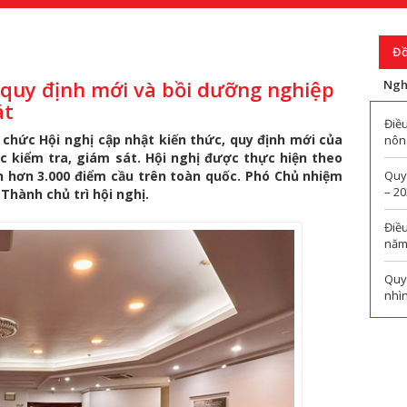
Đồ
, quy định mới và bồi dưỡng nghiệp
Ngh
át
Điề
chức Hội nghị cập nhật kiến thức, quy định mới của
nông
c kiểm tra, giám sát. Hội nghị được thực hiện theo
n hơn 3.000 điểm cầu trên toàn quốc. Phó Chủ nhiệm
Quy
– 2
hành chủ trì hội nghị.
Điề
năm
Quy
nhì