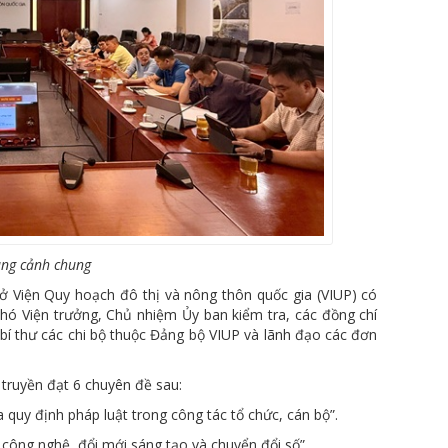
ng cảnh chung
sở Viện Quy hoạch đô thị và nông thôn quốc gia (VIUP) có
hó Viện trưởng, Chủ nhiệm Ủy ban kiểm tra, các đồng chí
ó bí thư các chi bộ thuộc Đảng bộ VIUP và lãnh đạo các đơn
n truyền đạt 6 chuyên đề sau:
quy định pháp luật trong công tác tổ chức, cán bộ”.
công nghệ, đổi mới sáng tạo và chuyển đổi số”.