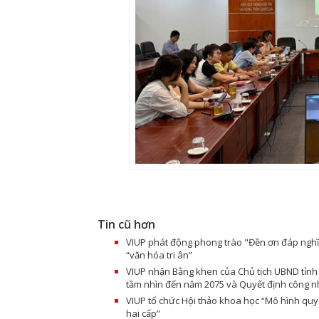
Tin cũ hơn
VIUP phát động phong trào "Đền ơn đáp nghĩa
“văn hóa tri ân”
VIUP nhận Bằng khen của Chủ tịch UBND tỉnh 
tầm nhìn đến năm 2075 và Quyết định công nhận
VIUP tổ chức Hội thảo khoa học “Mô hình qu
hai cấp”