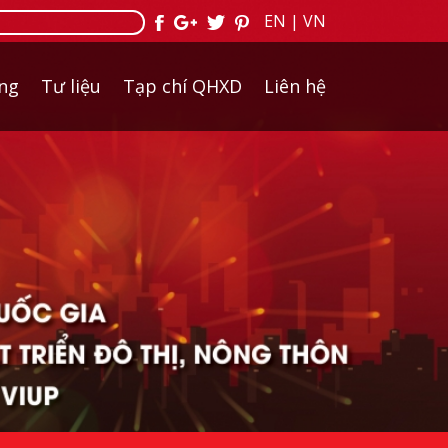
EN
|
VN
ởng
Tư liệu
Tạp chí QHXD
Liên hệ