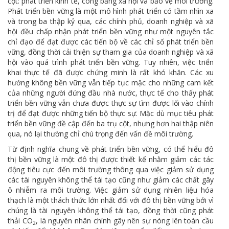
cột: phát triển kinh tế, công bằng xã hội và bảo vệ môi trường.
Phát triển bền vững là một mô hình phát triển có tầm nhìn xa
và trong ba thập kỷ qua, các chính phủ, doanh nghiệp và xã
hội đều chấp nhận phát triển bền vững như một nguyên tắc
chỉ đạo để đạt được các tiến bộ về các chỉ số phát triển bền
vững, đồng thời cải thiện sự tham gia của doanh nghiệp và xã
hội vào quá trình phát triển bền vững. Tuy nhiên, việc triển
khai thực tế đã được chứng minh là rất khó khăn. Các xu
hướng không bền vững vẫn tiếp tục mặc cho những cam kết
của những người đứng đầu nhà nước, thực tế cho thấy phát
triển bền vững vẫn chưa được thực sự tìm được lối vào chính
trị để đạt được những tiến bộ thực sự. Mặc dù mục tiêu phát
triển bền vững đề cập đến ba trụ cột, nhưng hơn hai thập niên
qua, nó lại thường chỉ chú trọng đến vấn đề môi trường.
Từ định nghĩa chung về phát triển bền vững, có thể hiểu đô
thị bền vững là một đô thị được thiết kế nhằm giảm các tác
động tiêu cực đến môi trường thông qua việc giảm sử dụng
các tài nguyên không thể tái tạo cũng như giảm các chất gây
ô nhiễm ra môi trường. Việc giảm sử dụng nhiên liệu hóa
thạch là một thách thức lớn nhất đối với đô thị bền vững bởi vì
chúng là tài nguyên không thể tái tạo, đồng thời cũng phát
thải CO
, là nguyên nhân chính gây nên sự nóng lên toàn cầu
2