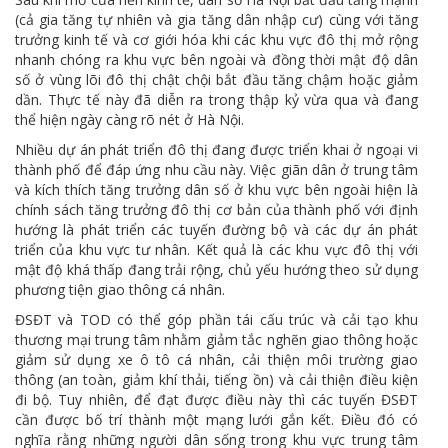
(cả gia tăng tự nhiên và gia tăng dân nhập cư) cùng với tăng
trưởng kinh tế và cơ giới hóa khi các khu vực đô thị mở rộng
nhanh chóng ra khu vực bên ngoài và đồng thời mật độ dân
số ở vùng lõi đô thị chật chội bắt đầu tăng chậm hoặc giảm
dần. Thực tế này đã diễn ra trong thập kỷ vừa qua và đang
thể hiện ngày càng rõ nét ở Hà Nội.
Nhiều dự án phát triển đô thị đang được triển khai ở ngoại vi
thành phố để đáp ứng nhu cầu này. Việc giãn dân ở trung tâm
và kích thích tăng trưởng dân số ở khu vực bên ngoài hiện là
chính sách tăng trưởng đô thị cơ bản của thành phố với định
hướng là phát triển các tuyến đường bộ và các dự án phát
triển của khu vực tư nhân. Kết quả là các khu vực đô thị với
mật độ khá thấp đang trải rộng, chủ yếu hướng theo sử dụng
phương tiện giao thông cá nhân.
ĐSĐT và TOD có thể góp phần tái cấu trúc và cải tạo khu
thương mại trung tâm nhằm giảm tắc nghẽn giao thông hoặc
giảm sử dụng xe ô tô cá nhân, cải thiện môi trường giao
thông (an toàn, giảm khí thải, tiếng ồn) và cải thiện điều kiện
đi bộ. Tuy nhiên, để đạt được điều này thì các tuyến ĐSĐT
cần được bố trí thành một mạng lưới gắn kết. Điều đó có
nghĩa rằng những người dân sống trong khu vực trung tâm