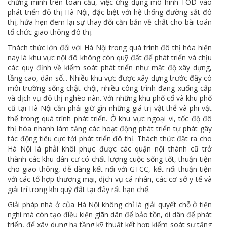
chứng minh trên toàn cầu, việc ứng dụng mô hình TOD vào
phát triển đô thị Hà Nội, đặc biệt với hệ thống đường sắt đô
thị, hứa hẹn đem lại sự thay đổi căn bản về chất cho bài toán
tổ chức giao thông đô thị.
Thách thức lớn đối với Hà Nội trong quá trình đô thị hóa hiện
nay là khu vực nội đô không còn quỹ đất để phát triển và chịu
các quy định về kiểm soát phát triển như mật độ xây dựng,
tầng cao, dân số... Nhiều khu vực được xây dựng trước đây có
môi trường sống chật chội, nhiều công trình đang xuống cấp
và dịch vụ đô thị nghèo nàn. Với những khu phố cổ và khu phố
cũ tại Hà Nội cần phải giữ gìn những giá trị vật thể và phi vật
thể trong quá trình phát triển. Ở khu vực ngoại vi, tốc độ đô
thị hóa nhanh làm tăng các hoạt động phát triển tự phát gây
tác động tiêu cực tới phát triển đô thị. Thách thức đặt ra cho
Hà Nội là phải khôi phục được các quận nội thành cũ trở
thành các khu dân cư có chất lượng cuộc sống tốt, thuận tiện
cho giao thông, dễ dàng kết nối với GTCC, kết nối thuận tiện
với các tổ hợp thương mại, dịch vụ cá nhân, các cơ sở y tế và
giải trí trong khi quỹ đất tại đây rất hạn chế.
Giải pháp nhà ở của Hà Nội không chỉ là giải quyết chỗ ở tiện
nghi mà còn tạo điều kiện giãn dân để bảo tồn, di dân để phát
triển, để xây dựng hạ tầng kỹ thuật kết hợp kiểm soát sự tăng