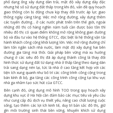
phố dạng ống xây dựng dàn trải, mật độ xây dựng dày đặc
nhưng hệ số sử dụng đất thấp trong khi đó, vấn đề quy hoạch
giao thông còn bị động chưa kịp thay đổi trước áp lực giao
thông ngày càng tăng. Việc mở rộng đường, xây dựng thêm
các tuyến đường… ở các nước phát triển trên thế giới, ngoài
những đô thị cổ hàng nghìn năm tuổi cần được bảo tồn thì
nhiều đô thị có quan điểm không mở rộng không gian đường
bộ và đầu tư vào hệ thống GTCC, đặc biệt là hệ thống vận tải
hành khách công cộng khối lượng lớn. Việc mở rộng đường chỉ
làm tốn ngân sách nhà nước, làm mật độ xây dựng hai bên
đường gia tăng mà thôi. Giải pháp bền vững mà xu hướng
chung ở các siêu đô thị đã áp dụng thành công là thay đổi
hình thức sử dụng đất từ dạng nhà ở thấp tầng theo dạng dàn
trải sang dạng nén lại, tức là nhà ở cao tầng kết hợp với các
tiện ích xung quanh như bố trí các công trình công cộng trong
bán kính đi bộ, gia tăng các công trình công cộng tại khu vực
nhà ga nhằm tạo sức hút của GTCC.
Bên cạnh đó, ứng dụng mô hình TOD trong quy hoạch xây
dựng khu vực ở Hà Nội cần đảm bảo các mục tiêu và yêu cầu
như cung cấp đủ dịch vụ thiết yếu, nâng cao chất lượng cuộc
sống, tạo thêm các lợi ích kinh tế, duy trì bản sắc đô thị, giữ
gìn môi trường sinh thái bền vững, khuyến khích sử dụng