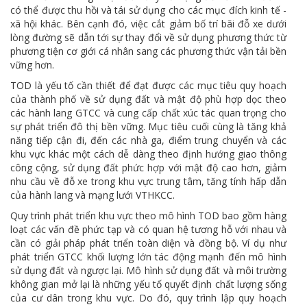
có thể được thu hồi và tái sử dụng cho các mục đích kinh tế -
xã hội khác. Bên cạnh đó, việc cắt giảm bố trí bãi đỗ xe dưới
lòng đường sẽ dẫn tới sự thay đổi về sử dụng phương thức từ
phương tiện cơ giới cá nhân sang các phương thức vận tải bền
vững hơn.
TOD là yếu tố cần thiết để đạt được các mục tiêu quy hoạch
của thành phố về sử dụng đất và mật độ phù hợp dọc theo
các hành lang GTCC và cung cấp chất xúc tác quan trọng cho
sự phát triển đô thị bền vững. Mục tiêu cuối cùng là tăng khả
năng tiếp cận đi, đến các nhà ga, điểm trung chuyển và các
khu vực khác một cách dễ dàng theo định hướng giao thông
công cộng, sử dụng đất phức hợp với mật độ cao hơn, giảm
nhu cầu về đỗ xe trong khu vực trung tâm, tăng tính hấp dẫn
của hành lang và mạng lưới VTHKCC.
Quy trình phát triển khu vực theo mô hình TOD bao gồm hàng
loạt các vấn đề phức tạp và có quan hệ tương hỗ với nhau và
cần có giải pháp phát triển toàn diện và đồng bộ. Ví dụ như
phát triển GTCC khối lượng lớn tác động mạnh đến mô hình
sử dụng đất và ngược lại. Mô hình sử dụng đất và môi trường
không gian mở lại là những yếu tố quyết định chất lượng sống
của cư dân trong khu vực. Do đó, quy trình lập quy hoạch