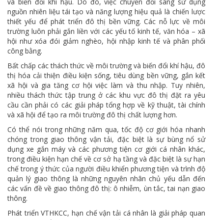
và biến đổi khí hậu. Do đó, việc chuyển đổi sang sử dụng
nguồn nhiên liệu tái tạo và năng lượng hiệu quả là chiến lược
thiết yếu để phát triển đô thị bền vững. Các nỗ lực về môi
trường luôn phải gắn liền với các yếu tố kinh tế, văn hóa – xã
hội như xóa đói giảm nghèo, hội nhập kinh tế và phân phối
công bằng.
Bất chấp các thách thức về môi trường và biến đổi khí hậu, đô
thị hóa cải thiện điều kiện sống, tiêu dùng bền vững, gắn kết
xã hội và gia tăng cơ hội việc làm và thu nhập. Tuy nhiên,
nhiều thách thức tập trung ở các khu vực đô thị đặt ra yêu
cầu cần phải có các giải pháp tổng hợp về kỹ thuật, tài chính
và xã hội để tạo ra môi trường đô thị chất lượng hơn.
Có thể nói trong những năm qua, tốc độ cơ giới hóa nhanh
chóng trong giao thông vận tải, đặc biệt là sự bùng nổ sử
dụng xe gắn máy và các phương tiện cơ giới cá nhân khác,
trong điều kiện hạn chế về cơ sở hạ tầng và đặc biệt là sự hạn
chế trong ý thức của người điều khiển phương tiện và trình độ
quản lý giao thông là những nguyên nhân chủ yếu dẫn đến
các vấn đề về giao thông đô thị: ô nhiễm, ùn tắc, tai nạn giao
thông.
Phát triển VTHKCC, hạn chế vận tải cá nhân là giải pháp quan