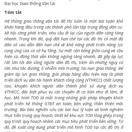
Đại học Giao thông Vận tải
Tóm tắt
Hệ thống giao thông vận tải đô thị luôn là một bài toán khó
khăn hàng đầu trong các thành phố lớn tập trung đông dân cư.
Xã hội càng phát triển, nhu cầu đi lại của người dân càng tăng
nhanh. Trong khi đó, quỹ đất hạn chế tại các đô thị có mật độ
dân số cao dẫn đến hạn chế về khả năng phát triển năng lực
cung ứng của cơ sở hạ tầng. Sự mất cân bằng giữa cung và cầu
hiện có, đồng thời vẫn không ngừng tăng nhanh, đã gây áp lực
rất lớn tới đời sống người dân đô thị, tiềm ẩn những nguy cơ
lớn như tắc đường, ô nhiễm môi trường, tai nạn giao thông. Để
giảm áp lực giao thông, giải pháp hàng đầu hiện nay là phát
triển dịch vụ vận tải hành khách công cộng (VTHKCC) chất lượng
cao, khuyến khích người dân thành phố sử dụng dịch vụ
VTHKCC, đặc biệt phục vụ các chuyến đi cơ bản như đi làm, đi
học. Mô hình TOD là một trong những giải pháp khuyến khích
phát triển hệ thống GTĐT an toàn, bền vững, thân thiện môi
trường. Bài báo nghiên cứu các bài học lý luận và kinh nghiệm
thực tiễn trong quy hoạch, thiết kế khu vực TOD lồng ghép trong
quy trình quy hoạch nhằm các mục tiêu phát triển bền vững. Từ
đó, đề xuất ứng dụng phát triển mô hình TOD tại các đô thị ở