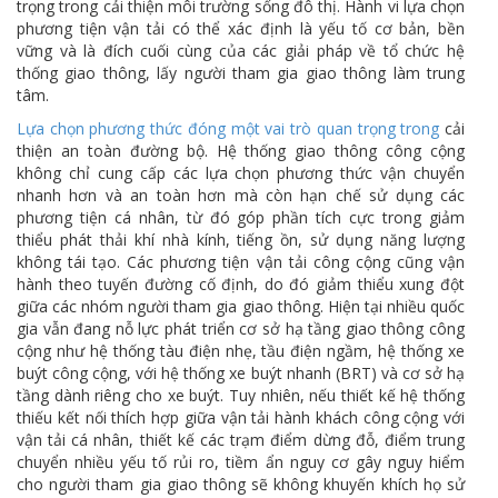
trọng trong cải thiện môi trường sống đô thị. Hành vi lựa chọn
phương tiện vận tải có thể xác định là yếu tố cơ bản, bền
vững và là đích cuối cùng của các giải pháp về tổ chức hệ
thống giao thông, lấy người tham gia giao thông làm trung
tâm.
Lựa chọn phương thức đóng một vai trò quan trọng trong
cải
thiện an toàn đường bộ. Hệ thống giao thông công cộng
không chỉ cung cấp các lựa chọn phương thức vận chuyển
nhanh hơn và an toàn hơn mà còn hạn chế sử dụng các
phương tiện cá nhân, từ đó góp phần tích cực trong giảm
thiểu phát thải khí nhà kính, tiếng ồn, sử dụng năng lượng
không tái tạo. Các phương tiện vận tải công cộng cũng vận
hành theo tuyến đường cố định, do đó giảm thiểu xung đột
giữa các nhóm người tham gia giao thông. Hiện tại nhiều quốc
gia vẫn đang nỗ lực phát triển cơ sở hạ tầng giao thông công
cộng như hệ thống tàu điện nhẹ, tầu điện ngầm, hệ thống xe
buýt công cộng, với hệ thống xe buýt nhanh (BRT) và cơ sở hạ
tầng dành riêng cho xe buýt. Tuy nhiên, nếu thiết kế hệ thống
thiếu kết nối thích hợp giữa vận tải hành khách công cộng với
vận tải cá nhân, thiết kế các trạm điểm dừng đỗ, điểm trung
chuyển nhiều yếu tố rủi ro, tiềm ẩn nguy cơ gây nguy hiểm
cho người tham gia giao thông sẽ không khuyến khích họ sử