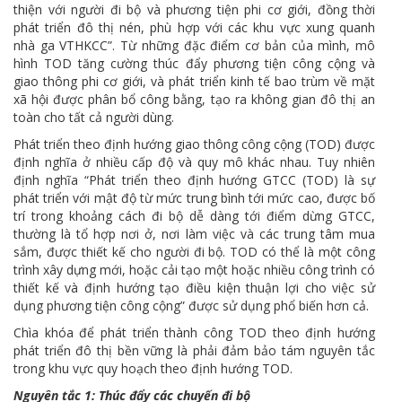
thiện với người đi bộ và phương tiện phi cơ giới, đồng thời
phát triển đô thị nén, phù hợp với các khu vực xung quanh
nhà ga VTHKCC”. Từ những đặc điểm cơ bản của mình, mô
hình TOD tăng cường thúc đẩy phương tiện công cộng và
giao thông phi cơ giới, và phát triển kinh tế bao trùm về mặt
xã hội được phân bổ công bằng, tạo ra không gian đô thị an
toàn cho tất cả người dùng.
Phát triển theo định hướng giao thông công cộng (TOD) được
định nghĩa ở nhiều cấp độ và quy mô khác nhau. Tuy nhiên
định nghĩa “Phát triển theo định hướng GTCC (TOD) là sự
phát triển với mật độ từ mức trung bình tới mức cao, được bố
trí trong khoảng cách đi bộ dễ dàng tới điểm dừng GTCC,
thường là tổ hợp nơi ở, nơi làm việc và các trung tâm mua
sắm, được thiết kế cho người đi bộ. TOD có thể là một công
trình xây dựng mới, hoặc cải tạo một hoặc nhiều công trình có
thiết kế và định hướng tạo điều kiện thuận lợi cho việc sử
dụng phương tiện công cộng” được sử dụng phổ biến hơn cả.
Chìa khóa để phát triển thành công TOD theo định hướng
phát triển đô thị bền vững là phải đảm bảo tám nguyên tắc
trong khu vực quy hoạch theo định hướng TOD.
Nguyên tắc 1: Thúc đẩy các chuyến đi bộ