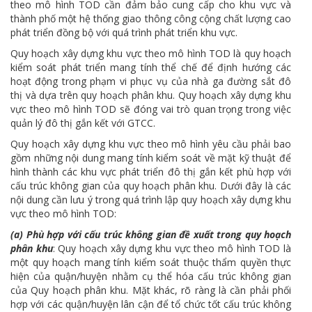
theo mô hình TOD cần đảm bảo cung cấp cho khu vực và
thành phố một hệ thống giao thông công cộng chất lượng cao
phát triển đồng bộ với quá trình phát triển khu vực.
Quy hoạch xây dựng khu vực theo mô hình TOD là quy hoạch
kiểm soát phát triển mang tính thể chế để định hướng các
hoạt động trong phạm vi phục vụ của nhà ga đường sắt đô
thị và dựa trên quy hoạch phân khu. Quy hoạch xây dựng khu
vực theo mô hình TOD sẽ đóng vai trò quan trọng trong việc
quản lý đô thị gắn kết với GTCC.
Quy hoạch xây dựng khu vực theo mô hình yêu cầu phải bao
gồm những nội dung mang tính kiểm soát về mặt kỹ thuật để
hình thành các khu vực phát triển đô thị gắn kết phù hợp với
cấu trúc không gian của quy hoạch phân khu. Dưới đây là các
nội dung cần lưu ý trong quá trình lập quy hoạch xây dựng khu
vực theo mô hình TOD:
(a) Phù hợp với cấu trúc không gian đề xuất trong quy hoạch
phân khu
: Quy hoạch xây dựng khu vực theo mô hình TOD là
một quy hoạch mang tính kiểm soát thuộc thẩm quyền thực
hiện của quận/huyện nhằm cụ thể hóa cấu trúc không gian
của Quy hoạch phân khu. Mặt khác, rõ ràng là cần phải phối
hợp với các quận/huyện lân cận để tổ chức tốt cấu trúc không