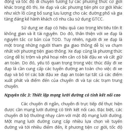
động và tốc độ di chuyển tương tự các phương thức cơ giới
khác trong đô thị. Xe đạp và các phương tiện phi cơ giới khác
như xích lô cũng bổ sung lưu lượng cho các đường phố và gia
tăng đáng kể hành khách có nhu cầu sử dụng GTCC.
Sử dụng xe đạp có hiệu quả cao trong khi tiêu tốn ít
không gian và ít tài nguyên. Do đó, thân thiện với xe đạp là
nguyên tắc cơ bản của TOD. Tuy nhiên, người đi xe đạp là
một trong những người tham gia giao thông dễ bị va chạm
nhất với phương tiện giao thông. Xe đạp cũng là phương thức
cũng dễ bị trộm và phá hoại nên cần có bãi đậu xe và cất giữ
an toàn. Do đó, yếu tố quan trọng trong việc thúc đẩy đi xe
đạp là cần cung cấp các tuyến đường an toàn cho việc đi xe
đạp và bố trí các bãi đậu xe đạp an toàn tại tất cả các điểm
xuất phát và điểm đến của chuyến đi và tại các trạm trung
chuyển.
Nguyên tắc 3: Thiết lập mạng lưới đường có tính kết nối cao
Các chuyến đi ngắn, chuyến đi trực tiếp để thực hiện
được cần mạng lưới đường có tính kết nối cao. Đặc biệt, các
chuyến đi bộ thường nhạy cảm với mật độ mạng lưới đường.
Một mạng lưới đường cung cấp nhiều lựa chọn về tuyến
đường và tới nhiều điểm đến, ít phương tiện cơ giới, tốc độ