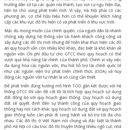
trưởng dân số tại các quận nội thành, tạo nơi cư ngụ hiện đại,
tiện lợi cho vùng phát triển mới. Vì vậy, Hà Nội phải có các
phương án, cơ chế hữu hiệu hơn có thể khuyến khích nâng
cấp các khu vực đô thị hiện có và phát triển ở khu vực mới.
Mặc dù mong muốn của chính quyền, của người dân là nhanh
chóng xây dựng hệ thống vận tải hành khách công cộng và
xây dựng các đô thị mới nhưng để triển khai thực hiện các đồ
án quy hoạch vẫn còn nhiều khó khăn, đặc biệt là khó khăn về
nguồn vốn. Chi phí đầu tư cho GTCC theo quy hoạch có thể
vượt quá khả năng tài chính của thành phố. Chính vì vậy việc
đa dạng hóa các nguồn vốn, thu hút hỗ trợ tài chính quốc tế
như các nguồn viện trợ phát triển chính thức (ODA) và huy
động các nguồn vốn tư nhân là vô cùng cần thiết.
Để phát triển đúng hướng mô hình TOD gắn kết được với hệ
thống GTCC thì vấn đề cốt lõi là tích hợp quy hoạch sử dụng
đất đồng bộ với quy hoạch giao thông. Quy hoạch sử dụng
đất sẽ quyết định đến sự thành công của quy hoạch giao
thông hay nói cách khác quy hoạch sử dụng đất và quy hoạch
giao thông luôn cần phải đi song hành và bổ trợ tối đa cho
nhau. Các đô thị ở Việt Nam nói chung và đặc biệt là thành
phố Hà Nội có cấu trúc đô thị truyền thống nhiều ngõ cụt, nhà