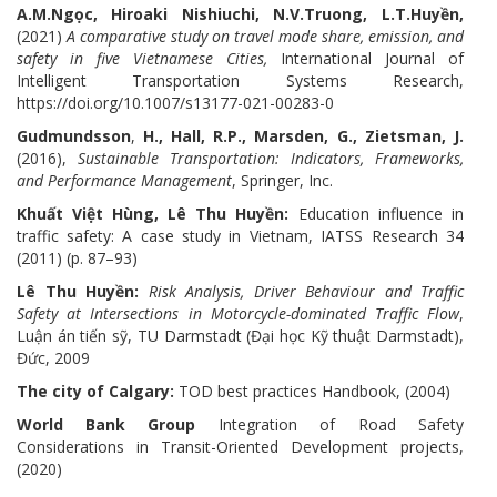
A.M.Ngọc, Hiroaki Nishiuchi, N.V.Truong, L.T.Huyền,
(2021)
A comparative study on travel mode share, emission, and
safety in five Vietnamese Cities,
International Journal of
Intelligent Transportation Systems Research,
https://doi.org/10.1007/s13177-021-00283-0
Gudmundsson
,
H., Hall, R.P., Marsden, G., Zietsman, J.
(2016),
Sustainable Transportation: Indicators, Frameworks,
and Performance Management
, Springer, Inc.
Khuất Việt Hùng, Lê Thu Huyền:
Education influence in
traffic safety: A case study in Vietnam, IATSS Research 34
(2011) (p. 87–93)
Lê Thu Huyền:
Risk Analysis, Driver Behaviour and Traffic
Safety at Intersections in Motorcycle-dominated Traffic Flow
,
Luận án tiến sỹ, TU Darmstadt (Đại học Kỹ thuật Darmstadt),
Đức, 2009
The city of Calgary:
TOD best practices Handbook, (2004)
World Bank Group
Integration of Road Safety
Considerations in Transit-Oriented Development projects,
(2020)