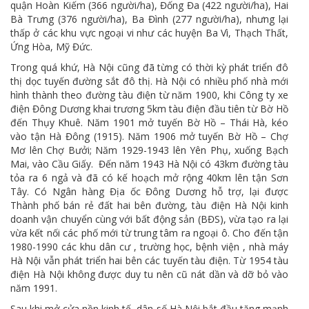
quận Hoàn Kiếm (366 người/ha), Đống Đa (422 người/ha), Hai
Bà Trưng (376 người/ha), Ba Đình (277 người/ha), nhưng lại
thấp ở các khu vực ngoại vi như các huyện Ba Vì, Thạch Thất,
Ứng Hòa, Mỹ Đức.
Trong quá khứ, Hà Nội cũng đã từng có thời kỳ phát triển đô
thị dọc tuyến đường sắt đô thị. Hà Nội có nhiều phố nhà mới
hình thành theo đường tàu điện từ năm 1900, khi Công ty xe
điện Đông Dương khai trương 5km tàu điện đầu tiên từ Bờ Hồ
đến Thụy Khuê. Năm 1901 mở tuyến Bờ Hồ – Thái Hà, kéo
vào tận Hà Đông (1915). Năm 1906 mở tuyến Bờ Hồ – Chợ
Mơ lên Chợ Bưởi; Năm 1929-1943 lên Yên Phụ, xuống Bạch
Mai, vào Cầu Giấy. Đến năm 1943 Hà Nội có 43km đường tàu
tỏa ra 6 ngả và đã có kế hoạch mở rộng 40km lên tận Sơn
Tây. Có Ngân hàng Địa ốc Đông Dương hỗ trợ, lại được
Thành phố bán rẻ đất hai bên đường, tàu điện Hà Nội kinh
doanh vận chuyển cùng với bất động sản (BĐS), vừa tạo ra lại
vừa kết nối các phố mới từ trung tâm ra ngoại ô. Cho đến tận
1980-1990 các khu dân cư , trường học, bệnh viện , nhà máy
Hà Nội vẫn phát triển hai bên các tuyến tàu điện. Từ 1954 tàu
điện Hà Nội không được duy tu nên cũ nát dần và dỡ bỏ vào
năm 1991.
Sau khi mở cửa nền kinh tế, dân số Hà Nội bắt đầu tăng mạnh