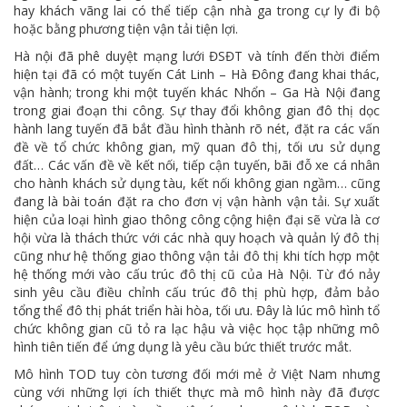
hay khách vãng lai có thể tiếp cận nhà ga trong cự ly đi bộ
hoặc bằng phương tiện vận tải tiện lợi.
Hà nội đã phê duyệt mạng lưới ĐSĐT và tính đến thời điểm
hiện tại đã có một tuyến Cát Linh – Hà Đông đang khai thác,
vận hành; trong khi một tuyến khác Nhổn – Ga Hà Nội đang
trong giai đoạn thi công. Sự thay đổi không gian đô thị dọc
hành lang tuyến đã bắt đầu hình thành rõ nét, đặt ra các vấn
đề về tổ chức không gian, mỹ quan đô thị, tối ưu sử dụng
đất… Các vấn đề về kết nối, tiếp cận tuyến, bãi đỗ xe cá nhân
cho hành khách sử dụng tàu, kết nối không gian ngầm… cũng
đang là bài toán đặt ra cho đơn vị vận hành vận tải. Sự xuất
hiện của loại hình giao thông công cộng hiện đại sẽ vừa là cơ
hội vừa là thách thức với các nhà quy hoạch và quản lý đô thị
cũng như hệ thống giao thông vận tải đô thị khi tích hợp một
hệ thống mới vào cấu trúc đô thị cũ của Hà Nội. Từ đó nảy
sinh yêu cầu điều chỉnh cấu trúc đô thị phù hợp, đảm bảo
tổng thể đô thị phát triển hài hòa, tối ưu. Đây là lúc mô hình tổ
chức không gian cũ tỏ ra lạc hậu và việc học tập những mô
hình tiên tiến để ứng dụng là yêu cầu bức thiết trước mắt.
Mô hình TOD tuy còn tương đối mới mẻ ở Việt Nam nhưng
cùng với những lợi ích thiết thực mà mô hình này đã được