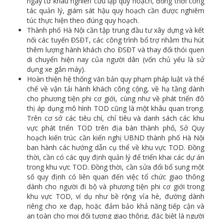
ngay từ khâu nghiên cứu lập quy hoạch, đồng thời công
tác quản lý, giám sát hậu quy hoạch cần được nghiêm
túc thực hiện theo đúng quy hoạch.
Thành phố Hà Nội cần tập trung đầu tư xây dựng và kết
nối các tuyến ĐSĐT, các công trình bổ trợ nhằm thu hút
thêm lượng hành khách cho ĐSĐT và thay đổi thói quen
di chuyển hiện nay của người dân (vốn chủ yếu là sử
dụng xe gắn máy).
Hoàn thiện hệ thống văn bản quy phạm pháp luật và thể
chế về vận tải hành khách công cộng, về hạ tầng dành
cho phương tiện phi cơ giới, cùng như về phát triển đô
thị áp dụng mô hình TOD cũng là một khâu quan trọng.
Trên cơ sở các tiêu chí, chỉ tiêu và danh sách các khu
vực phát triển TOD trên địa bàn thành phố, Sở Quy
hoạch kiến trúc cần kiến nghị UBND thành phố Hà Nội
ban hành các hướng dẫn cụ thể về khu vực TOD. Đồng
thời, cần có các quy định quản lý để triển khai các dự án
trong khu vực TOD. Đồng thời, cần sửa đổi bổ sung một
số quy định có liên quan đến việc tổ chức giao thông
dành cho người đi bộ và phương tiện phi cơ giới trong
khu vực TOD, ví dụ như bề rộng vỉa hè, đường dành
riêng cho xe đạp, hoặc đảm bảo khả năng tiếp cận và
an toàn cho mọi đối tượng giao thông, đặc biệt là người