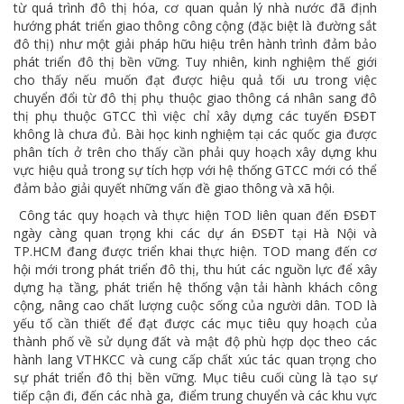
từ quá trình đô thị hóa, cơ quan quản lý nhà nước đã định
hướng phát triển giao thông công cộng (đặc biệt là đường sắt
đô thị) như một giải pháp hữu hiệu trên hành trình đảm bảo
phát triển đô thị bền vững. Tuy nhiên, kinh nghiệm thế giới
cho thấy nếu muốn đạt được hiệu quả tối ưu trong việc
chuyển đổi từ đô thị phụ thuộc giao thông cá nhân sang đô
thị phụ thuộc GTCC thì việc chỉ xây dựng các tuyến ĐSĐT
không là chưa đủ. Bài học kinh nghiệm tại các quốc gia được
phân tích ở trên cho thấy cần phải quy hoạch xây dựng khu
vực hiệu quả trong sự tích hợp với hệ thống GTCC mới có thể
đảm bảo giải quyết những vấn đề giao thông và xã hội.
Công tác quy hoạch và thực hiện TOD liên quan đến ĐSĐT
ngày càng quan trọng khi các dự án ĐSĐT tại Hà Nội và
TP.HCM đang được triển khai thực hiện. TOD mang đến cơ
hội mới trong phát triển đô thị, thu hút các nguồn lực để xây
dựng hạ tầng, phát triển hệ thống vận tải hành khách công
cộng, nâng cao chất lượng cuộc sống của người dân. TOD là
yếu tố cần thiết để đạt được các mục tiêu quy hoạch của
thành phố về sử dụng đất và mật độ phù hợp dọc theo các
hành lang VTHKCC và cung cấp chất xúc tác quan trọng cho
sự phát triển đô thị bền vững. Mục tiêu cuối cùng là tạo sự
tiếp cận đi, đến các nhà ga, điểm trung chuyển và các khu vực