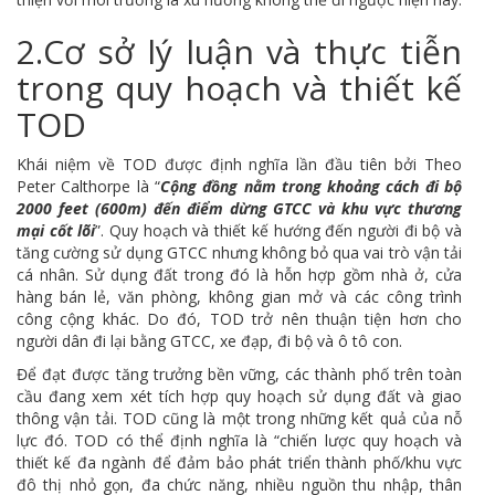
2.Cơ sở lý luận và thực tiễn
trong quy hoạch và thiết kế
TOD
Khái niệm về TOD được định nghĩa lần đầu tiên bởi Theo
Peter Calthorpe là “
Cộng đồng nằm trong khoảng cách đi bộ
2000 feet (600m) đến điểm dừng GTCC và khu vực thương
mại cốt lõi
”. Quy hoạch và thiết kế hướng đến người đi bộ và
tăng cường sử dụng GTCC nhưng không bỏ qua vai trò vận tải
cá nhân. Sử dụng đất trong đó là hỗn hợp gồm nhà ở, cửa
hàng bán lẻ, văn phòng, không gian mở và các công trình
công cộng khác. Do đó, TOD trở nên thuận tiện hơn cho
người dân đi lại bằng GTCC, xe đạp, đi bộ và ô tô con.
Để đạt được tăng trưởng bền vững, các thành phố trên toàn
cầu đang xem xét tích hợp quy hoạch sử dụng đất và giao
thông vận tải. TOD cũng là một trong những kết quả của nỗ
lực đó. TOD có thể định nghĩa là “chiến lược quy hoạch và
thiết kế đa ngành để đảm bảo phát triển thành phố/khu vực
đô thị nhỏ gọn, đa chức năng, nhiều nguồn thu nhập, thân