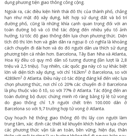
dụng phương tiện giao thông công cộng.
Ngoài ra, các điều kiện hình thái đô thị của thành phố, chẳng
hạn như mật độ xây dựng, kết hợp sử dụng đất và bố trí
đường phố, cũng là những khía cạnh quan trọng đối với an
toàn đường bộ và có thể tác động đến nhiều yếu tố ảnh
hưởng, từ tốc độ giao thông đến lựa chọn phương thức. Diện
tích đô thị lớn hơn và giãn dân ra ngoại ô có nghĩa là khoảng
cách chuyến đi dài hơn và do đó người dân ưa thích sử dụng
phương tiện cá nhân hơn. Barcelona, ​​Tây Ban Nha và Atlanta,
Hoa Kỳ đều có quy mô dân số tương đương (lần lượt là 2,8
triệu và 2,5 triệu). Tuy nhiên, các quốc gia này có sự khác biệt
2
lớn về diện tích xây dựng, với chỉ 162km
ở Barcelona, ​​so với
2
4280km
ở Atlanta. Điều này có tác động đáng kể đến việc lựa
chọn phương thức, nơi chỉ có 20% các chuyến đi ở Barcelona
là phụ thuộc vào ô tô, so với 77% ở Atlanta. Tác động đến an
toàn đường bộ được chứng minh rõ ràng bằng tỷ lệ tử vong
do giao thông chỉ 1,9 người chết trên 100.000 dân ở
Barcelona so với 9,7 trường hợp tử vong ở Atlanta.
Quy hoạch hệ thống giao thông đô thị lấy con người làm
trung tâm, xác định các thiết kế khuyến khích hành vi lựa chọn
các phương thức vận tải an toàn, bền vững, hiện đại, thân
thiện với môi trường là xu hướng không thể đi ngược hiện nay.