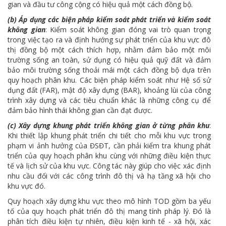
gian và đầu tư công cộng có hiệu quả một cách đồng bộ.
(b) Áp dụng các biện pháp kiểm soát phát triển và kiểm soát
không gian
: Kiểm soát không gian đóng vai trò quan trọng
trong việc tạo ra và định hướng sự phát triển của khu vực đô
thị đồng bộ một cách thích hợp, nhằm đảm bảo một môi
trường sống an toàn, sử dụng có hiệu quả quỹ đất và đảm
bảo môi trường sống thoải mái một cách đồng bộ dựa trên
quy hoạch phân khu. Các biện pháp kiểm soát như Hệ số sử
dụng đất (FAR), mật độ xây dựng (BAR), khoảng lùi của công
trình xây dựng và các tiêu chuẩn khác là những công cụ để
đảm bảo hình thái không gian cần đạt được.
(c) Xây dựng khung phát triển không gian ở từng phân khu
:
Khi thiết lập khung phát triển chi tiết cho mỗi khu vực trong
phạm vi ảnh hưởng của ĐSĐT, cần phải kiểm tra khung phát
triển của quy hoạch phân khu cùng với những điều kiện thực
tế và lịch sử của khu vực. Công tác này giúp cho việc xác định
nhu cầu đối với các công trình đô thị và hạ tầng xã hội cho
khu vực đó.
Quy hoạch xây dựng khu vực theo mô hình TOD gồm ba yếu
tố của quy hoạch phát triển đô thị mang tính pháp lý. Đó là
phân tích điều kiện tự nhiên, điều kiện kinh tế - xã hội, xác