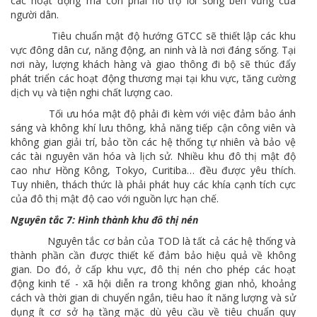
các hoạt động mà còn phải hỗ trợ lối sống bền vững của
người dân.
Tiêu chuẩn mật độ hướng GTCC sẽ thiết lập các khu
vực đông dân cư, năng động, an ninh và là nơi đáng sống. Tại
nơi này, lượng khách hàng và giao thông đi bộ sẽ thúc đẩy
phát triển các hoạt động thương mại tại khu vực, tăng cường
dịch vụ và tiện nghi chất lượng cao.
Tối ưu hóa mật độ phải đi kèm với việc đảm bảo ánh
sáng và không khí lưu thông, khả năng tiếp cận công viên và
không gian giải trí, bảo tồn các hệ thống tự nhiên và bảo vệ
các tài nguyên văn hóa và lịch sử. Nhiều khu đô thị mật độ
cao như Hồng Kông, Tokyo, Curitiba… đều được yêu thích.
Tuy nhiên, thách thức là phải phát huy các khía cạnh tích cực
của đô thị mật độ cao với nguồn lực hạn chế.
Nguyên tắc 7: Hình thành khu đô thị nén
Nguyên tắc cơ bản của TOD là tất cả các hệ thống và
thành phần cần được thiết kế đảm bảo hiệu quả về không
gian. Do đó, ở cấp khu vực, đô thị nén cho phép các hoạt
động kinh tế - xã hội diễn ra trong không gian nhỏ, khoảng
cách và thời gian di chuyển ngắn, tiêu hao ít năng lượng và sử
dụng ít cơ sở hạ tầng mặc dù yêu cầu về tiêu chuẩn quy