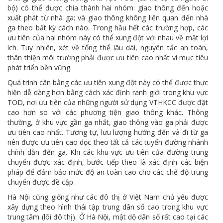
bộ) có thể được chia thành hai nhóm: giao thông đến hoặc
xuất phát từ nhà ga; và giao thông không liên quan đến nhà
ga theo bất kỳ cách nào. Trong hầu hết các trường hợp, các
ưu tiên của hai nhóm này có thể xung đột với nhau về mặt lợi
ích. Tuy nhiên, xét về tổng thể lâu dài, nguyên tắc an toàn,
thân thiện môi trường phải được ưu tiên cao nhất vì mục tiêu
phát triển bền vững.
Quá trình cân bằng các ưu tiên xung đột này có thể được thực
hiện dễ dàng hơn bằng cách xác định ranh giới trong khu vực
TOD, nơi ưu tiên của những người sử dụng VTHKCC được đặt
cao hơn so với các phương tiện giao thông khác. Thông
thường, ở khu vực gần ga nhất, giao thông vào ga phải được
ưu tiên cao nhất. Tương tự, lưu lượng hướng đến và đi từ ga
nên được ưu tiên cao dọc theo tất cả các tuyến đường nhánh
chính dẫn đến ga. Khi các khu vực ưu tiên của đường trung
chuyển được xác định, bước tiếp theo là xác định các biện
pháp để đảm bảo mức độ an toàn cao cho các chế độ trung
chuyển được đề cập.
Hà Nội cũng giống như các đô thị ở Việt Nam chủ yếu được
xây dựng theo hình thái tập trung dân số cao trong khu vực
trung tâm (lõi đô thị). Ở Hà Nội, mật dộ dân số rất cao tại các