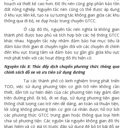
hoạch và thiết kế cao hơn. Đô thị nén cũng góp phần bảo tồn
đất nông nghiệp. Nguyên tắc nén cũng có thể được áp dụng
ở khu vực liền kề, tạo ra sự tương tác không gian giữa các khu
thông qua đi bộ, xe đạp hoặc trung chuyển GTCC.
Ở cấp đô thị, nguyên tắc nén nghĩa là không gian
thành phố được bao phủ và tích hợp bởi các hệ thống GTCC
khác nhau. Nguyên tắc này nhằm đảm bảo hai mục tiêu là
đảm bảo thời gian di chuyển ngắn đối với các chuyến đi chính
đến khu vực trung tâm và đảm bảo sự gần gũi giữa khu vực
mới phát triển với các hoạt động đô thị hiện có.
Nguyên tắc 8: Thúc đẩy dịch chuyển phương thức thông qua
chính sách đỗ xe và ưu tiên sử dụng đường
Tại các thành phố có kinh nghiệm trong phát triển
TOD, việc sử dụng phương tiện cơ giới trở nên không cần
thiết, dẫn tới sự hiện diện của các phương tiện này giảm dần
trên đường phố. Đi bộ, đi xe đạp, sử dụng phương tiện giao
thông chất lượng cao trở nên dễ dàng, an toàn và thuận tiện,
lối sống không phương tiện cơ giới cá nhân được hỗ trợ bởi
các phương thức GTCC trung gian hoặc thông qua loại hình
chia sẻ phương tiện. Các nguồn tài nguyên không gian đô thị
khan hiếm và có giá trị trước đây sử dụng để bố trí bãi đỗ xe