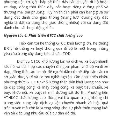
phương tiện cơ giới thấp sẽ thúc đẩy các chuyến đi bộ hoặc
xe đạp, đồng thời thúc đẩy các hoạt động đường phố và
thương mại địa phương. Tuy nhiên cần phải cân bằng giữa sử
dụng đất dành cho giao thông (mạng lưới đường dày đặc
nghĩa là đất sử dụng cho giao thông nhiều) với sử dụng đất
dành cho các hoạt động khác.
Nguyên tắc 4: Phát triển GTCC chất lượng cao
Tiếp cận tới hệ thống GTCC khối lượng lớn, hệ thống
BRT, hệ thống xe buýt thông qua đi bộ là một trong những
yêu cầu trong xây dựng tiêu chuẩn TOD.
Dịch vụ GTCC khối lượng lớn và dịch vụ xe buýt nhanh
kết nối và tích hợp các chuyến đi ngoài phạm vi đi bộ và đi xe
đạp, đồng thời tạo cơ hội để người dân có thể tiếp cận các cơ
sở giáo dục, y tế và cơ hội nghề nghiệp. Cần phát triển nhiều
phương thức GTCC từ khối lượng thấp đến khối lượng cao như
xe đạp công cộng, xe máy công cộng, xe buýt tiêu chuẩn, xe
buýt khớp nối, xe buýt nhanh, đường sắt đô thị. Phương tiện
VTHKCC chất lượng cao đóng vai trò quan trọng không chỉ
trong việc cung cấp dịch vụ vận chuyển nhanh và hiệu quả
trên tuyến mà còn là xương sống cho sự phát triển mạng lưới
vận tải đáp ứng nhu cầu của cư dân đô thị.