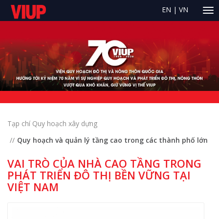
EN
|
VN
Tạp chí Quy hoạch xây dựng
Quy hoạch và quản lý tầng cao trong các thành phố lớn
VAI TRÒ CỦA NHÀ CAO TẦNG TRONG
PHÁT TRIỂN ĐÔ THỊ BỀN VỮNG TẠI
VIỆT NAM