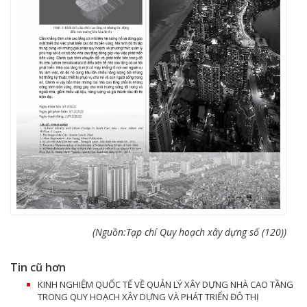
(Nguồn:Tạp chí Quy hoạch xây dựng số (120))
Tin cũ hơn
KINH NGHIỆM QUỐC TẾ VỀ QUẢN LÝ XÂY DỰNG NHÀ CAO TẦNG
TRONG QUY HOẠCH XÂY DỰNG VÀ PHÁT TRIỂN ĐÔ THỊ