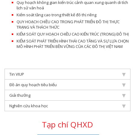
Quy hoạch không gian kiến trúc cảnh quan xung quanh di tích
lịch sử văn hoá
Kiểm soát tầng cao trong thiết kế đô thị riêng
QUY HOẠCH CHIỀU CAO TRONG PHÁT TRIỂN ĐÔ THỊ THỰC
TRẠNG VÀ THÁCH THỨC
KIỂM SOÁT QUY HOẠCH CHIỀU CAO KIẾN TRÚC (TRONG) ĐÔ THỊ
KIỂM SOÁT PHÁT TRIỂN HÌNH THÁI CAO TẦNG VÀ SỰ LỰA CHỌN
MÔ HÌNH PHÁT TRIỂN BỀN VỮNG CỦA CÁC ĐÔ THỊ VIỆT NAM
Tin VIUP
Đồ án quy hoạch tiêu biểu
Giải thưởng
Nghiên cứu khoa học
Tạp chí QHXD