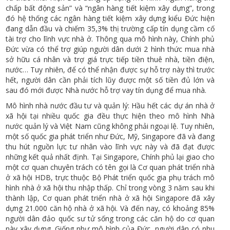
chấp bất động sản” và “ngân hàng tiết kiệm xây dựng”, trong
đó hệ thống các ngân hàng tiết kiệm xây dựng kiểu Đức hiện
đang dẫn đầu và chiếm 35,3% thị trường cấp tín dụng cầm cố
tài trợ cho lĩnh vực nhà ở. Thông qua mô hình này, Chính phủ
Đức vừa có thể trợ giúp người dân dưới 2 hình thức mua nhà
sở hữu cá nhân và trợ giá trực tiếp tiền thuê nhà, tiền điện,
nước… Tuy nhiên, để có thể nhận được sự hỗ trợ này thì trước
hết, người dân cần phải tích lũy được một số tiền đủ lớn và
sau đó mới được Nhà nước hỗ trợ vay tín dụng để mua nhà.
Mô hình nhà nước đầu tư và quản lý: Hầu hết các dự án nhà ở
xã hội tại nhiều quốc gia đều thực hiện theo mô hình Nhà
nước quản lý và Việt Nam cũng không phải ngoại lệ. Tuy nhiên,
một số quốc gia phát triển như Đức, Mỹ, Singapore đã và đang
thu hút nguồn lực tư nhân vào lĩnh vực này và đã đạt được
những kết quả nhất định. Tại Singapore, Chính phủ lại giao cho
một cơ quan chuyên trách có tên gọi là Cơ quan phát triển nhà
ở xã hội HDB, trực thuộc Bộ Phát triển quốc gia phụ trách mô
hình nhà ở xã hội thu nhập thấp. Chỉ trong vòng 3 năm sau khi
thành lập, Cơ quan phát triển nhà ở xã hội Singapore đã xây
dựng 21.000 căn hộ nhà ở xã hội. Và đến nay, có khoảng 85%
người dân đảo quốc sư tử sống trong các căn hộ do cơ quan
này xây dựng. Giống như mô hình của Đức, người dân có nhu