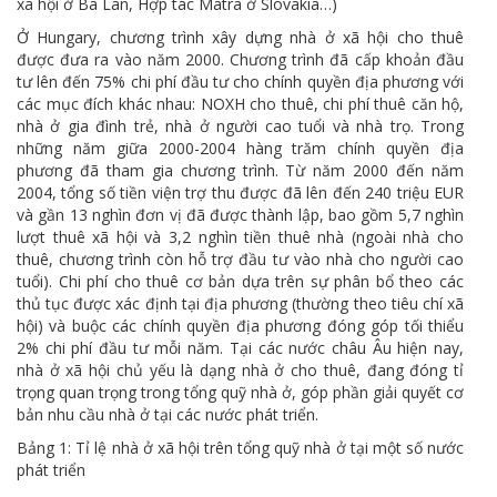
xã hội ở Ba Lan, Hợp tác Matra ở Slovakia…)
Ở Hungary, chương trình xây dựng nhà ở xã hội cho thuê
được đưa ra vào năm 2000. Chương trình đã cấp khoản đầu
tư lên đến 75% chi phí đầu tư cho chính quyền địa phương với
các mục đích khác nhau: NOXH cho thuê, chi phí thuê căn hộ,
nhà ở gia đình trẻ, nhà ở người cao tuổi và nhà trọ. Trong
những năm giữa 2000-2004 hàng trăm chính quyền địa
phương đã tham gia chương trình. Từ năm 2000 đến năm
2004, tổng số tiền viện trợ thu được đã lên đến 240 triệu EUR
và gần 13 nghìn đơn vị đã được thành lập, bao gồm 5,7 nghìn
lượt thuê xã hội và 3,2 nghìn tiền thuê nhà (ngoài nhà cho
thuê, chương trình còn hỗ trợ đầu tư vào nhà cho người cao
tuổi). Chi phí cho thuê cơ bản dựa trên sự phân bổ theo các
thủ tục được xác định tại địa phương (thường theo tiêu chí xã
hội) và buộc các chính quyền địa phương đóng góp tối thiểu
2% chi phí đầu tư mỗi năm. Tại các nước châu Âu hiện nay,
nhà ở xã hội chủ yếu là dạng nhà ở cho thuê, đang đóng tỉ
trọng quan trọng trong tổng quỹ nhà ở, góp phần giải quyết cơ
bản nhu cầu nhà ở tại các nước phát triển.
Bảng 1: Tỉ lệ nhà ở xã hội trên tổng quỹ nhà ở tại một số nước
phát triển