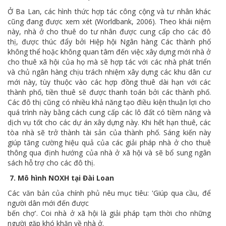
Ở Ba Lan, các hình thức hợp tác công cộng và tư nhân khác
cũng đang được xem xét (Worldbank, 2006). Theo khái niệm
này, nhà ở cho thuê do tư nhân được cung cấp cho các đô
thị, được thúc đẩy bởi Hiệp hội Ngân hàng Các thành phố
không thể hoặc không quan tâm đến việc xây dựng mới nhà ở
cho thuê xã hội của họ mà sẽ hợp tác với các nhà phát triển
và chủ ngân hàng chịu trách nhiệm xây dựng các khu dân cư
mới này, tùy thuộc vào các hợp đồng thuê dài hạn với các
thành phố, tiền thuê sẽ được thanh toán bởi các thành phố.
Các đô thị cũng có nhiều khả năng tạo điều kiện thuận lợi cho
quá trình này bằng cách cung cấp các lô đất có tiềm năng và
dịch vụ tốt cho các dự án xây dựng này. Khi hết hạn thuê, các
tòa nhà sẽ trở thành tài sản của thành phố. Sáng kiến này
giúp tăng cường hiệu quả của các giải pháp nhà ở cho thuê
thông qua định hướng của nhà ở xã hội và sẽ bổ sung ngân
sách hỗ trợ cho các đô thị.
7.
Mô hình NOXH tại
Đài Loan
Các văn bản của chính phủ nêu mục tiêu: 'Giúp qua cầu, để
người dân mới đến được
bến chợ'. Coi nhà ở xã hội là giải pháp tạm thời cho những
người gặp khó khăn về nhà ở.