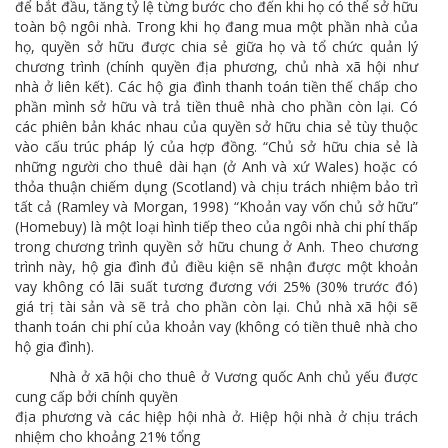
để bắt đầu, tăng tỷ lệ từng bước cho đến khi họ có thể sở hữu
toàn bộ ngôi nhà. Trong khi họ đang mua một phần nhà của
họ, quyền sở hữu được chia sẻ giữa họ và tổ chức quản lý
chương trình (chính quyền địa phương, chủ nhà xã hội như
nhà ở liên kết). Các hộ gia đình thanh toán tiền thế chấp cho
phần mình sở hữu và trả tiền thuê nhà cho phần còn lại. Có
các phiên bản khác nhau của quyền sở hữu chia sẻ tùy thuộc
vào cấu trúc pháp lý của hợp đồng. “Chủ sở hữu chia sẻ là
những người cho thuê dài hạn (ở Anh và xứ Wales) hoặc có
thỏa thuận chiếm dụng (Scotland) và chịu trách nhiệm bảo trì
tất cả (Ramley và Morgan, 1998) “Khoản vay vốn chủ sở hữu”
(Homebuy) là một loại hình tiếp theo của ngôi nhà chi phí thấp
trong chương trình quyền sở hữu chung ở Anh. Theo chương
trình này, hộ gia đình đủ điều kiện sẽ nhận được một khoản
vay không có lãi suất tương đương với 25% (30% trước đó)
giá trị tài sản và sẽ trả cho phần còn lại. Chủ nhà xã hội sẽ
thanh toán chi phí của khoản vay (không có tiền thuê nhà cho
hộ gia đình).
Nhà ở xã hội cho thuê ở Vương quốc Anh chủ yếu được
cung cấp bởi chính quyền
địa phương và các hiệp hội nhà ở. Hiệp hội nhà ở chịu trách
nhiệm cho khoảng 21% tổng