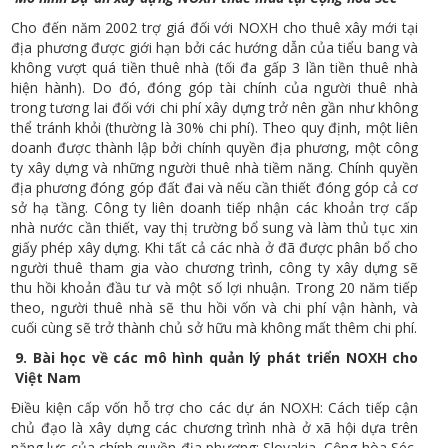
Cho đến năm 2002 trợ giá đối với NOXH cho thuê xây mới tại
địa phương được giới hạn bởi các hướng dẫn của tiểu bang và
không vượt quá tiền thuê nhà (tối đa gấp 3 lần tiền thuê nhà
hiện hành). Do đó, đóng góp tài chính của người thuê nhà
trong tương lai đối với chi phí xây dựng trở nên gần như không
thể tránh khỏi (thường là 30% chi phí). Theo quy định, một liên
doanh được thành lập bởi chính quyền địa phương, một công
ty xây dựng và những người thuê nhà tiềm năng. Chính quyền
địa phương đóng góp đất đai và nếu cần thiết đóng góp cả cơ
sở hạ tầng. Công ty liên doanh tiếp nhận các khoản trợ cấp
nhà nước cần thiết, vay thị trường bổ sung và làm thủ tục xin
giấy phép xây dựng. Khi tất cả các nhà ở đã được phân bổ cho
người thuê tham gia vào chương trình, công ty xây dựng sẽ
thu hồi khoản đầu tư và một số lợi nhuận. Trong 20 năm tiếp
theo, người thuê nhà sẽ thu hồi vốn và chi phí vận hành, và
cuối cùng sẽ trở thành chủ sở hữu mà không mất thêm chi phí.
9. Bài học về các mô hình quản lý phát triển NOXH cho
Việt Nam
Điều kiện cấp vốn hỗ trợ cho các dự án NOXH: Cách tiếp cận
chủ đạo là xây dựng các chương trình nhà ở xã hội dựa trên
năng lực của chính quyền địa phương: Slovakia, Cộng hòa Séc,