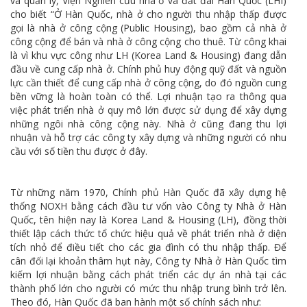
và quản lý, Viện Nghiên cứu nhà ở và đất đai Hàn Quốc (LHI)
cho biết “Ở Hàn Quốc, nhà ở cho người thu nhập thấp được
gọi là nhà ở công cộng (Public Housing), bao gồm cả nhà ở
công cộng để bán và nhà ở công cộng cho thuê. Từ công khai
là vì khu vực công như LH (Korea Land & Housing) đang dẫn
đầu về cung cấp nhà ở. Chính phủ huy động quỹ đất và nguồn
lực cần thiết để cung cấp nhà ở công cộng, do đó nguồn cung
bền vững là hoàn toàn có thể. Lợi nhuận tạo ra thông qua
việc phát triển nhà ở quy mô lớn được sử dụng để xây dựng
những ngôi nhà công cộng này. Nhà ở cũng đang thu lợi
nhuận và hỗ trợ các công ty xây dựng và những người có nhu
cầu với số tiền thu được ở đây.
Từ những năm 1970, Chính phủ Hàn Quốc đã xây dựng hệ
thống NOXH bằng cách đầu tư vốn vào Công ty Nhà ở Hàn
Quốc, tên hiện nay là Korea Land & Housing (LH), đồng thời
thiết lập cách thức tổ chức hiệu quả về phát triển nhà ở diện
tích nhỏ để điều tiết cho các gia đình có thu nhập thấp. Để
cân đối lại khoản thâm hụt này, Công ty Nhà ở Hàn Quốc tìm
kiếm lợi nhuận bằng cách phát triển các dự án nhà tại các
thành phố lớn cho người có mức thu nhập trung bình trở lên.
Theo đó, Hàn Quốc đã ban hành một số chính sách như: