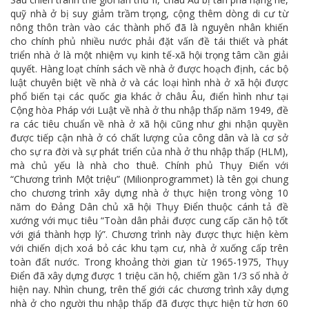
quỹ nhà ở bị suy giảm trầm trọng, cộng thêm dòng di cư từ
nông thôn tràn vào các thành phố đã là nguyên nhân khiến
cho chính phủ nhiều nước phải đặt vấn đề tái thiết và phát
triển nhà ở là một nhiệm vụ kinh tế-xã hội trọng tâm cần giải
quyết. Hàng loạt chính sách về nhà ở được hoạch định, các bộ
luật chuyên biệt về nhà ở và các loại hình nhà ở xã hội được
phổ biến tại các quốc gia khác ở châu Âu, điển hình như tại
Cộng hòa Pháp với Luật về nhà ở thu nhập thấp năm 1949, đề
ra các tiêu chuẩn về nhà ở xã hội cũng như ghi nhận quyền
được tiếp cận nhà ở có chất lượng của công dân và là cơ sở
cho sự ra đời và sự phát triển của nhà ở thu nhập thấp (HLM),
mà chủ yếu là nhà cho thuê. Chính phủ Thụy Điển với
“Chương trình Một triệu” (Milionprogrammet) là tên gọi chung
cho chương trình xây dựng nhà ở thực hiện trong vòng 10
năm do Đảng Dân chủ xã hội Thụy Điển thuộc cánh tả đề
xướng với mục tiêu “Toàn dân phải được cung cấp căn hộ tốt
với giá thành hợp lý”. Chương trình này được thực hiện kèm
với chiến dịch xoá bỏ các khu tạm cư, nhà ở xuống cấp trên
toàn đất nước. Trong khoảng thời gian từ 1965-1975, Thụy
Điển đã xây dựng được 1 triệu căn hộ, chiếm gần 1/3 số nhà ở
hiện nay. Nhìn chung, trên thế giới các chương trình xây dựng
nhà ở cho người thu nhập thấp đã được thực hiện từ hơn 60