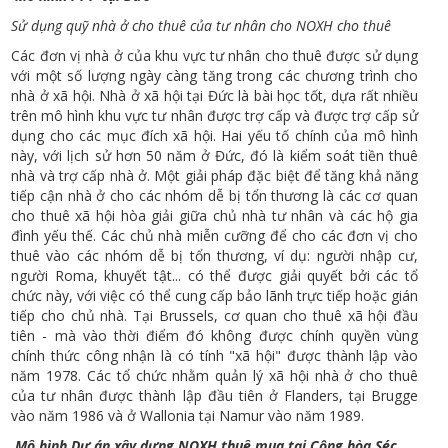
Sử dụng quỹ nhà ở cho thuê của tư nhân cho NOXH cho thuê
Các đơn vị nhà ở của khu vực tư nhân cho thuê được sử dụng
với một số lượng ngày càng tăng trong các chương trình cho
nhà ở xã hội. Nhà ở xã hội tại Đức là bài học tốt, dựa rất nhiều
trên mô hình khu vực tư nhân được trợ cấp và được trợ cấp sử
dụng cho các mục đích xã hội. Hai yếu tố chính của mô hình
này, với lịch sử hơn 50 năm ở Đức, đó là kiểm soát tiền thuê
nhà và trợ cấp nhà ở. Một giải pháp đặc biệt để tăng khả năng
tiếp cận nhà ở cho các nhóm dễ bị tổn thương là các cơ quan
cho thuê xã hội hòa giải giữa chủ nhà tư nhân và các hộ gia
đình yếu thế. Các chủ nhà miễn cưỡng để cho các đơn vị cho
thuê vào các nhóm dễ bị tổn thương, ví dụ: người nhập cư,
người Roma, khuyết tật... có thể được giải quyết bởi các tổ
chức này, với việc có thể cung cấp bảo lãnh trực tiếp hoặc gián
tiếp cho chủ nhà. Tại Brussels, cơ quan cho thuê xã hội đầu
tiên - mà vào thời điểm đó không được chính quyền vùng
chính thức công nhận là có tính "xã hội" được thành lập vào
năm 1978. Các tổ chức nhằm quản lý xã hội nhà ở cho thuê
của tư nhân được thành lập đầu tiên ở Flanders, tại Brugge
vào năm 1986 và ở Wallonia tại Namur vào năm 1989.
Mô hình Dự án xây dựng NOXH thuê mua tại Cộng hòa Séc