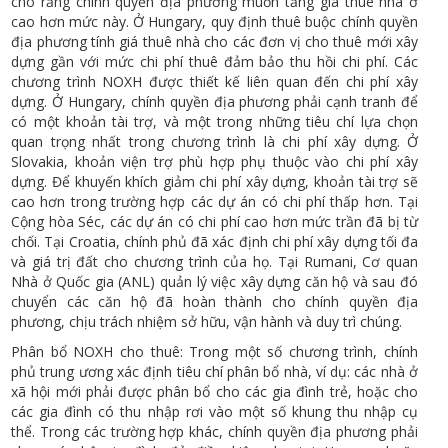
cho rằng chính quyền địa phương muốn tăng giá thuê nhà ở
cao hơn mức này. Ở Hungary, quy định thuê buộc chính quyền
địa phương tính giá thuê nhà cho các đơn vị cho thuê mới xây
dựng gần với mức chi phí thuê đảm bảo thu hồi chi phí. Các
chương trình NOXH được thiết kế liên quan đến chi phí xây
dựng. Ở Hungary, chính quyền địa phương phải cạnh tranh để
có một khoản tài trợ, và một trong những tiêu chí lựa chọn
quan trọng nhất trong chương trình là chi phí xây dựng. Ở
Slovakia, khoản viện trợ phù hợp phụ thuộc vào chi phí xây
dựng. Để khuyến khích giảm chi phí xây dựng, khoản tài trợ sẽ
cao hơn trong trường hợp các dự án có chi phí thấp hơn. Tại
Cộng hòa Séc, các dự án có chi phí cao hơn mức trần đã bị từ
chối. Tại Croatia, chính phủ đã xác định chi phí xây dựng tối đa
và giá trị đất cho chương trình của họ. Tại Rumani, Cơ quan
Nhà ở Quốc gia (ANL) quản lý việc xây dựng căn hộ và sau đó
chuyển các căn hộ đã hoàn thành cho chính quyền địa
phương, chịu trách nhiệm sở hữu, vận hành và duy trì chúng.
Phân bổ NOXH cho thuê: Trong một số chương trình, chính
phủ trung ương xác định tiêu chí phân bổ nhà, ví dụ: các nhà ở
xã hội mới phải được phân bổ cho các gia đình trẻ, hoặc cho
các gia đình có thu nhập rơi vào một số khung thu nhập cụ
thể. Trong các trường hợp khác, chính quyền địa phương phải