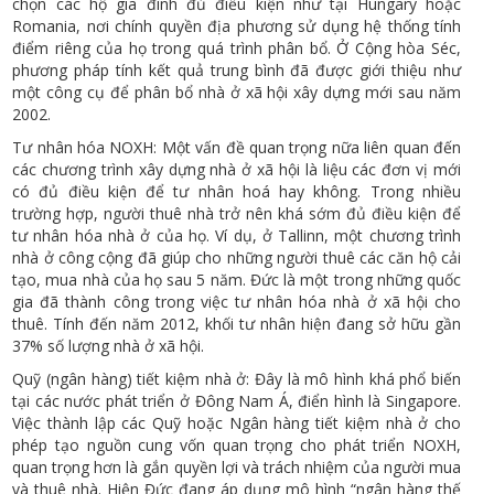
chọn các hộ gia đình đủ điều kiện như tại Hungary hoặc
Romania, nơi chính quyền địa phương sử dụng hệ thống tính
điểm riêng của họ trong quá trình phân bổ. Ở Cộng hòa Séc,
phương pháp tính kết quả trung bình đã được giới thiệu như
một công cụ để phân bổ nhà ở xã hội xây dựng mới sau năm
2002.
Tư nhân hóa NOXH: Một vấn đề quan trọng nữa liên quan đến
các chương trình xây dựng nhà ở xã hội là liệu các đơn vị mới
có đủ điều kiện để tư nhân hoá hay không. Trong nhiều
trường hợp, người thuê nhà trở nên khá sớm đủ điều kiện để
tư nhân hóa nhà ở của họ. Ví dụ, ở Tallinn, một chương trình
nhà ở công cộng đã giúp cho những người thuê các căn hộ cải
tạo, mua nhà của họ sau 5 năm. Đức là một trong những quốc
gia đã thành công trong việc tư nhân hóa nhà ở xã hội cho
thuê. Tính đến năm 2012, khối tư nhân hiện đang sở hữu gần
37% số lượng nhà ở xã hội.
Quỹ (ngân hàng) tiết kiệm nhà ở: Đây là mô hình khá phổ biến
tại các nước phát triển ở Đông Nam Á, điển hình là Singapore.
Việc thành lập các Quỹ hoặc Ngân hàng tiết kiệm nhà ở cho
phép tạo nguồn cung vốn quan trọng cho phát triển NOXH,
quan trọng hơn là gắn quyền lợi và trách nhiệm của người mua
và thuê nhà. Hiện Đức đang áp dụng mô hình “ngân hàng thế