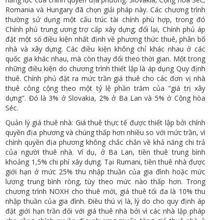
Romania và Hungary đã chọn giải pháp này. Các chương trình
thường sử dụng một cấu trúc tài chính phù hợp, trong đó
Chính phủ trung ương trợ cấp xây dựng; đổi lại, Chính phủ áp
đặt một số điều kiện nhất định về phương thức thuê, phân bổ
nhà và xây dựng. Các điều kiện không chỉ khác nhau ở các
quốc gia khác nhau, mà còn thay đổi theo thời gian. Một trong
những điều kiện do chương trình thiết lập là áp dụng Quy định
thuê. Chính phủ đặt ra mức trần giá thuê cho các đơn vị nhà
thuê công cộng theo một tỷ lệ phần trăm của "giá trị xây
dựng". Đó là 3% ở Slovakia, 2% ở Ba Lan và 5% ở Cộng hòa
Séc.
Quản lý giá thuê nhà: Giá thuê thực tế được thiết lập bởi chính
quyền địa phương và chúng thấp hơn nhiều so với mức trần, vì
chính quyền địa phương không chắc chắn về khả năng chi trả
của người thuê nhà. Ví dụ, ở Ba Lan, tiền thuê trung bình
khoảng 1,5% chi phí xây dựng. Tại Rumani, tiền thuê nhà được
giới hạn ở mức 25% thu nhập thuần của gia đình hoặc mức
lương trung bình ròng, tùy theo mức nào thấp hơn. Trong
chương trình NOXH cho thuê mới, giá thuê tối đa là 10% thu
nhập thuần của gia đình. Điều thú vị là, lý do cho quy định áp
đặt giới hạn trần đối với giá thuê nhà bởi vì các nhà lập pháp