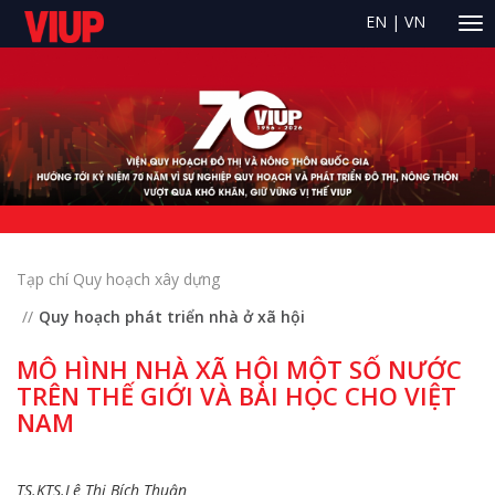
EN
|
VN
Tạp chí Quy hoạch xây dựng
Quy hoạch phát triển nhà ở xã hội
MÔ HÌNH NHÀ XÃ HỘI MỘT SỐ NƯỚC
TRÊN THẾ GIỚI VÀ BÀI HỌC CHO VIỆT
NAM
TS.KTS.Lê Thị Bích Thuận