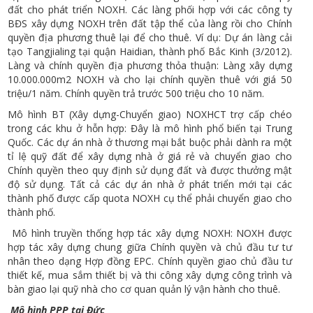
đất cho phát triển NOXH. Các làng phối hợp với các công ty
BĐS xây dựng NOXH trên đất tập thể của làng rồi cho Chính
quyền địa phương thuê lại để cho thuê. Ví dụ: Dự án làng cải
tạo Tangjialing tại quận Haidian, thành phố Bắc Kinh (3/2012).
Làng và chính quyền địa phương thỏa thuận: Làng xây dựng
10.000.000m2 NOXH và cho lại chính quyền thuê với giá 50
triệu/1 năm. Chính quyền trả trước 500 triệu cho 10 năm.
Mô hình BT (Xây dựng-Chuyển giao) NOXHCT trợ cấp chéo
trong các khu ở hỗn hợp: Đây là mô hình phổ biến tại Trung
Quốc. Các dự án nhà ở thương mại bắt buộc phải dành ra một
tỉ lệ quỹ đất để xây dựng nhà ở giá rẻ và chuyển giao cho
Chính quyền theo quy định sử dụng đất và được thưởng mật
độ sử dụng. Tất cả các dự án nhà ở phát triển mới tại các
thành phố được cấp quota NOXH cụ thể phải chuyển giao cho
thành phố.
Mô hình truyền thống hợp tác xây dựng NOXH: NOXH được
hợp tác xây dựng chung giữa Chính quyền và chủ đầu tư tư
nhân theo dạng Hợp đồng EPC. Chính quyền giao chủ đầu tư
thiết kế, mua sắm thiết bị và thi công xây dựng công trình và
bàn giao lại quỹ nhà cho cơ quan quản lý vận hành cho thuê.
Mô hình PPP tại Đức