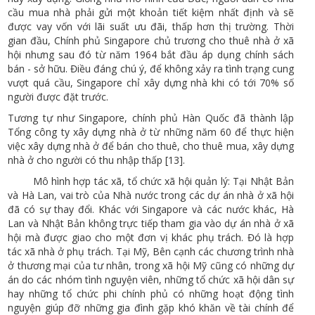
cầu mua nhà phải gửi một khoản tiết kiệm nhất định và sẽ
được vay vốn với lãi suất ưu đãi, thấp hơn thị trường. Thời
gian đầu, Chính phủ Singapore chủ trương cho thuê nhà ở xã
hội nhưng sau đó từ năm 1964 bắt đầu áp dụng chính sách
bán - sở hữu. Điều đáng chú ý, để không xảy ra tình trạng cung
vượt quá cầu, Singapore chỉ xây dựng nhà khi có tới 70% số
người được đặt trước.
Tương tự như Singapore, chính phủ Hàn Quốc đã thành lập
Tổng công ty xây dựng nhà ở từ những năm 60 để thực hiện
việc xây dựng nhà ở để bán cho thuê, cho thuê mua, xây dựng
nhà ở cho người có thu nhập thấp [13].
Mô hình hợp tác xã, tổ chức xã hội quản lý: Tại Nhật Bản
và Hà Lan, vai trò của Nhà nước trong các dự án nhà ở xã hội
đã có sự thay đổi. Khác với Singapore và các nước khác, Hà
Lan và Nhật Bản không trực tiếp tham gia vào dự án nhà ở xã
hội mà được giao cho một đơn vị khác phụ trách. Đó là hợp
tác xã nhà ở phụ trách. Tại Mỹ, Bên cạnh các chương trình nhà
ở thương mại của tư nhân, trong xã hội Mỹ cũng có những dự
án do các nhóm tình nguyện viên, những tổ chức xã hội dân sự
hay những tổ chức phi chính phủ có những hoạt động tình
nguyện giúp đỡ những gia đình gặp khó khăn về tài chính để