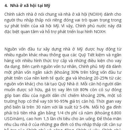
4. Nhà ở xã hội tại Mỹ
Chính sách nhà ở nói chung và nhà ở xã hội (NOXH) dành cho
người thu nhập thấp nói riêng đóng vai trò quan trọng trong
sự phát triển của xã hội Mỹ. Vì vậy, Chính phủ nước này đã
đặc biệt quan tâm và hỗ trợ phát triển loại hình NOXH.
Nguồn vốn đầu tư xây dựng nhà ở Mỹ được huy động từ
nhiều nguồn khác nhau thông qua các Quỹ Tiết kiệm và ngân
hàng với nhiều hình thức trợ cấp và những điều kiện cho vay
đa dạng. Bên cạnh nguồn vốn tư nhân, Chính phủ Mỹ đã dành
một phần vốn ngân sách (khoảng 30% trên tổng vốn đầu tư
phát triển của nền kinh tế quốc gia và khoảng 20-25% từ các
nguồn vốn khác) cho tái tạo Quỹ Nhà ở. Mỗi căn hộ người dân
muốn được sở hữu, giá trị vay lên tới 80% còn có sự đóng
góp ban đầu của người dân chỉ chiếm khoảng 20%, một số
trường hợp có thể vay tới 90-95% giá trị căn hộ. Thời gian vay
phổ biến là trên 30 năm với lãi suất từ 5-6%. Mỗi hộ gia đình
phải trả tiền nhà gần bằng 1/4 chi phí cả năm (khoảng 6.800
USD/năm), cao hơn 1,5 lần chi tiêu cho ăn uống. Để thỏa mãn
nhu cầu nhà ở của những gia đình có thu nhập thấp rất cần sự