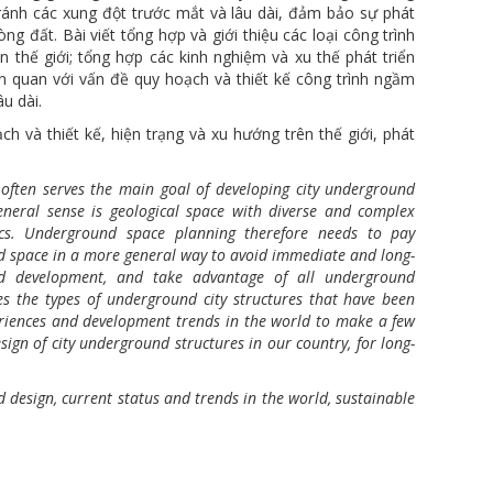
ánh các xung đột trước mắt và lâu dài, đảm bảo sự phát
ng đất. Bài viết tổng hợp và giới thiệu các loại công trình
thế giới; tổng hợp các kinh nghiệm và xu thế phát triển
ên quan với vấn đề quy hoạch và thiết kế công trình ngầm
u dài.
h và thiết kế, hiện trạng và xu hướng trên thế giới, phát
ften serves the main goal of developing city underground
neral sense is geological space with diverse and complex
tics. Underground space planning therefore needs to pay
und space in a more general way to avoid immediate and long-
und development, and take advantage of all underground
es the types of underground city structures that have been
eriences and development trends in the world to make a few
gn of city underground structures in our country, for long-
 design, current status and trends in the world, sustainable