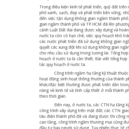
Trong điều kiện kinh tế phát triển, quỹ đất trên
phố xanh, sạch, đẹp và phát triển bền vững, 
đến việc tận dụng không gian ngầm thành phố
gian ngầm thành phố và TP.HCM đã lên phương
cảnh Luật Đất đai đang được xây dựng và hoàn t
nước ta còn có hạn chế, việc quy hoạch khó trá
các nước phát triển đã sử dụng không gian ngầm
quyết các xung đột khi sử dụng không gian ngầm
cho nhu cầu sử dụng trong tương lai. Tổng hợp 
hoạch ở nước ta là cần thiết. Bài viết tổng hợp
tác quy hoạch ở nước ta.
Công trình ngầm hạ tầng kỹ thuật thuộc nhó
hoạt động sinh hoạt thông thường của thành p
khác/đặc biệt thường được phát triển dần trong
năng về kinh tế và tính cấp thiết ở mỗi thành 
theo thời gian.
Đến nay, ở nước ta, các CTN hạ tầng kỹ thu
công trình xây dựng trên mặt đất; các CTN gi
tàu điện thành phố đã và đang được thi công 
cao tầng, công trình ngầm thương mại cũng đượ
đầu tư hay người sử dụng. Tuy nhiên thực tế c