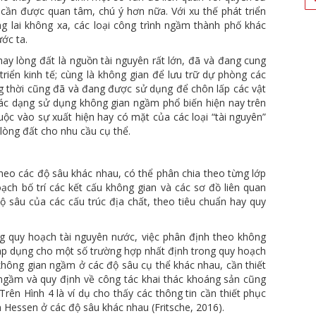
cần được quan tâm, chú ý hơn nữa. Với xu thế phát triển
ng lai không xa, các loại công trình ngầm thành phố khác
ớc ta.
ng đất là nguồn tài nguyên rất lớn, đã và đang cung
 triển kinh tế; cùng là không gian để lưu trữ dự phòng các
ng thời cũng đã và đang được sử dụng để chôn lấp các vật
 các dạng sử dụng không gian ngầm phổ biến hiện nay trên
huộc vào sự xuất hiện hay có mặt của các loại “tài nguyên”
 lòng đất cho nhu cầu cụ thể.
o các độ sâu khác nhau, có thể phân chia theo từng lớp
ạch bố trí các kết cấu không gian và các sơ đồ liên quan
ộ sâu của các cấu trúc địa chất, theo tiêu chuẩn hay quy
g quy hoạch tài nguyên nước, việc phân định theo không
áp dụng cho một số trường hợp nhất định trong quy hoạch
hông gian ngầm ở các độ sâu cụ thể khác nhau, cần thiết
 ngầm và quy định về công tác khai thác khoáng sản cũng
Trên Hình 4 là ví dụ cho thấy các thông tin cần thiết phục
Hessen ở các độ sâu khác nhau (Fritsche, 2016).