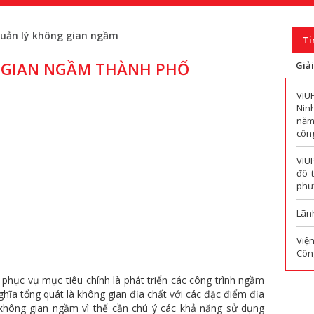
quản lý không gian ngầm
Ti
 GIAN NGẦM THÀNH PHỐ
Giả
VIU
Nin
năm
công
VIU
đô 
phư
Lãn
Viện
Công
hục vụ mục tiêu chính là phát triển các công trình ngầm
hĩa tổng quát là không gian địa chất với các đặc điểm địa
 không gian ngầm vì thế cần chú ý các khả năng sử dụng