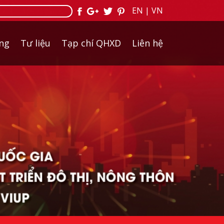
EN
|
VN
ởng
Tư liệu
Tạp chí QHXD
Liên hệ