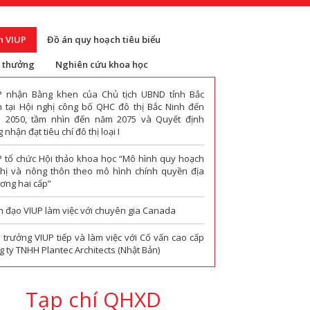
n VIUP
Đồ án quy hoạch tiêu biểu
i thưởng
Nghiên cứu khoa học
P nhận Bằng khen của Chủ tịch UBND tỉnh Bắc
h tại Hội nghị công bố QHC đô thị Bắc Ninh đến
 2050, tầm nhìn đến năm 2075 và Quyết định
 nhận đạt tiêu chí đô thị loại I
P tổ chức Hội thảo khoa học “Mô hình quy hoạch
thị và nông thôn theo mô hình chính quyền địa
ơng hai cấp”
h đạo VIUP làm việc với chuyên gia Canada
 trưởng VIUP tiếp và làm việc với Cố vấn cao cấp
 ty TNHH Plantec Architects (Nhật Bản)
Tạp chí QHXD