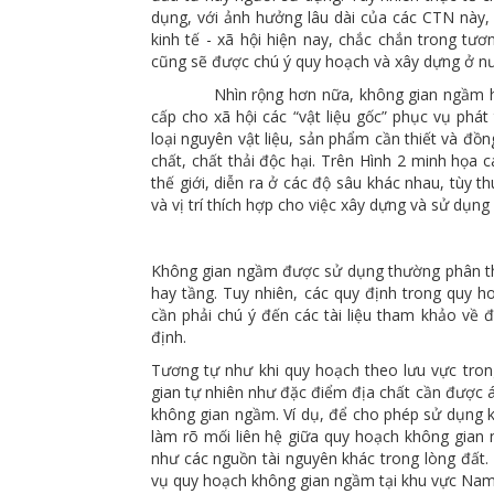
dụng, với ảnh hưởng lâu dài của các CTN này, 
kinh tế - xã hội hiện nay, chắc chắn trong tươ
cũng sẽ được chú ý quy hoạch và xây dựng ở nư
Nhìn rộng hơn nữa, không gian ngầm hay lò
cấp cho xã hội các “vật liệu gốc” phục vụ phát
loại nguyên vật liệu, sản phẩm cần thiết và đồ
chất, chất thải độc hại. Trên Hình 2 minh họa
thế giới, diễn ra ở các độ sâu khác nhau, tùy t
và vị trí thích hợp cho việc xây dựng và sử dụng
Không gian ngầm được sử dụng thường phân the
hay tầng. Tuy nhiên, các quy định trong quy ho
cần phải chú ý đến các tài liệu tham khảo về đ
định.
Tương tự như khi quy hoạch theo lưu vực tron
gian tự nhiên như đặc điểm địa chất cần được 
không gian ngầm. Ví dụ, để cho phép sử dụng k
làm rõ mối liên hệ giữa quy hoạch không gian
như các nguồn tài nguyên khác trong lòng đất. 
vụ quy hoạch không gian ngầm tại khu vực Nam 