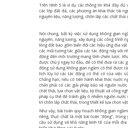
Trên Hình 5 là ví dụ các thông tin khá đầy đ
các lớp đất đá, các phương án khai thác tài ngu
nguyên liệu, năng lượng, chôn lấp các chất thải 
Nói chung, bất kỳ việc sử dụng không gian ngầ
nguyên, năng lương, xây dựng các công trình 
lòng đất bao gồm biến đổi các hiệu ứng địa vật 
các mối tương tác giữa các tác động này với nh
động đến môi trường mang tính chiến lược. Kha
được chú ý ngay từ đầu, để có thể đưa ra các gi
động sử dụng không gian ngầm có thể được tăn
tích lũy từ các tác động có thể có của việc 
Chẳng hạn, nếu có tiến hành khai thác nước n
chắn phải có các giải pháp bảo vệ nguồn nước 
chất thải, lựa chọn vật liệu, kỹ thuật và công ng
pháp cụ thể để tránh gây ô nhiễm nguồn nước 
trí chôn lấp chất thải, trong thiết kế lựa chon v
Như vậy, bài toán quy hoạch không gian ngầm
riêng, thực chất là một bài toán “động”, trong 
cầu sử dụng và khả năng kinh tế của mỗi địa
triển khai theo các bước: