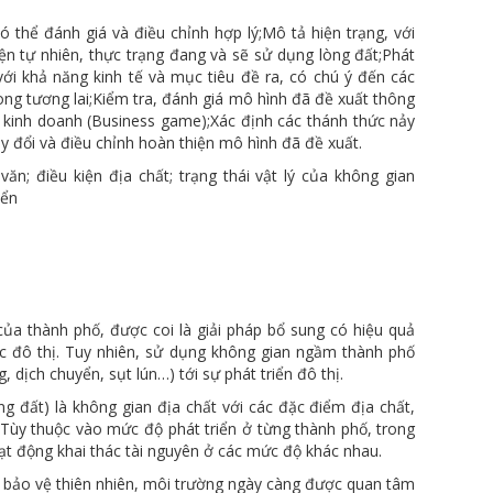
ó thể đánh giá và điều chỉnh hợp lý;
Mô tả hiện trạng, với
kiện tự nhiên, thực trạng đang và sẽ sử dụng lòng đất;
Phát
ới khả năng kinh tế và mục tiêu đề ra, có chú ý đến các
ng tương lai;
Kiểm tra, đánh giá mô hình đã đề xuất thông
 kinh doanh (Business game);
Xác định các thánh thức nảy
y đổi và điều chỉnh hoàn thiện mô hình đã đề xuất.
văn; điều kiện địa chất; trạng thái vật lý của không gian
iển
ủa thành phố, được coi là giải pháp bổ sung có hiệu quả
ác đô thị. Tuy nhiên, sử dụng không gian ngầm thành phố
 dịch chuyển, sụt lún…) tới sự phát triển đô thị.
g đất) là không gian địa chất với các đặc điểm địa chất,
. Tùy thuộc vào mức độ phát triển ở từng thành phố, trong
oạt động khai thác tài nguyên ở các mức độ khác nhau.
về bảo vệ thiên nhiên, môi trường ngày càng được quan tâm