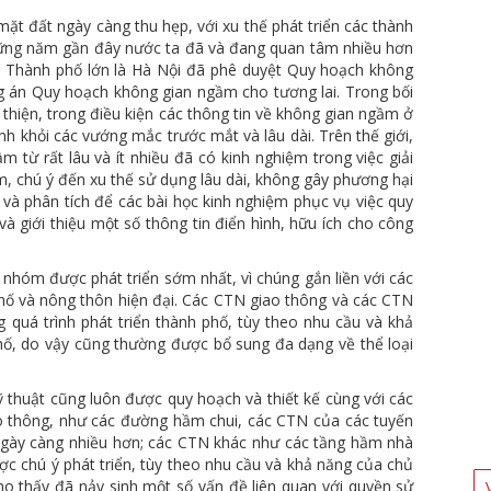
 mặt đất ngày càng thu hẹp, với xu thế phát triển các thành
những năm gần đây nước ta đã và đang quan tâm nhiều hơn
. Thành phố lớn là Hà Nội đã phê duyệt Quy hoạch không
 án Quy hoạch không gian ngầm cho tương lai. Trong bối
hiện, trong điều kiện các thông tin về không gian ngầm ở
nh khỏi các vướng mắc trước mắt và lâu dài. Trên thế giới,
 từ rất lâu và ít nhiều đã có kinh nghiệm trong việc giải
, chú ý đến xu thế sử dụng lâu dài, không gây phương hại
và phân tích để các bài học kinh nghiệm phục vụ việc quy
 và giới thiệu một số thông tin điển hình, hữu ích cho công
m được phát triển sớm nhất, vì chúng gắn liền với các
hố và nông thôn hiện đại. Các CTN giao thông và các CTN
 quá trình phát triển thành phố, tùy theo nhu cầu và khả
phố, do vậy cũng thường được bổ sung đa dạng về thể loại
ật cũng luôn được quy hoạch và thiết kế cùng với các
ao thông, như các đường hầm chui, các CTN của các tuyến
ngày càng nhiều hơn; các CTN khác như các tầng hầm nhà
c chú ý phát triển, tùy theo nhu cầu và khả năng của chủ
ho thấy đã nảy sinh một số vấn đề liên quan với quyền sử