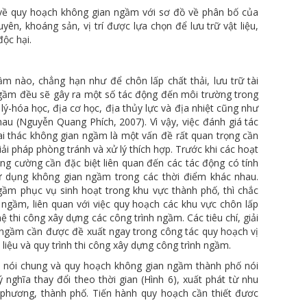
ủ về quy hoạch không gian ngầm với sơ đồ về phân bố của
yên, khoáng sản, vị trí được lựa chọn để lưu trữ vật liệu,
độc hại.
m nào, chẳng hạn như để chôn lấp chất thải, lưu trữ tài
ngầm đều sẽ gây ra một số tác động đến môi trường trong
lý-hóa học, địa cơ học, địa thủy lực và địa nhiệt cũng như
au (Nguyễn Quang Phích, 2007). Vì vậy, việc đánh giá tác
i thác không gian ngầm là một vấn đề rất quan trọng cần
ải pháp phòng tránh và xử lý thích hợp. Trước khi các hoạt
g cường cần đặc biệt liên quan đến các tác động có tính
sử dụng không gian ngầm trong các thời điểm khác nhau.
gầm phục vụ sinh hoạt trong khu vực thành phố, thì chắc
ngầm, liên quan với việc quy hoạch các khu vực chôn lấp
hệ thi công xây dựng các công trình ngầm. Các tiêu chí, giải
ngầm cần được đề xuất ngay trong công tác quy hoạch vị
ật liệu và quy trình thi công xây dựng công trình ngầm.
 nói chung và quy hoạch không gian ngầm thành phố nói
ý nghĩa thay đổi theo thời gian (Hình 6), xuất phát từ nhu
 phương, thành phố. Tiến hành quy hoạch cần thiết đươc