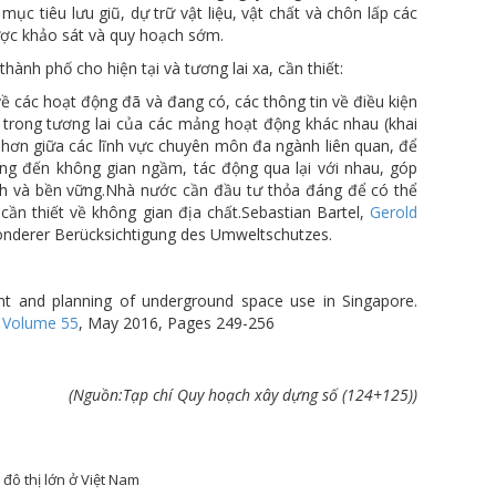
 tiêu lưu giũ, dự trữ vật liệu, vật chất và chôn lấp các
 được khảo sát và quy hoạch sớm.
nh phố cho hiện tại và tương lai xa, cần thiết:
về các hoạt động đã và đang có, các thông tin về điều kiện
g trong tương lai của các mảng hoạt động khác nhau (khai
 hơn giữa các lĩnh vực chuyên môn đa ngành liên quan, để
ng đến không gian ngầm, tác động qua lại với nhau, góp
nh và bền vững.
Nhà nước cần đầu tư thỏa đáng để có thể
ần thiết về không gian địa chất.Sebastian Bartel,
Gerold
nderer Berücksichtigung des Umweltschutzes.
nt and planning of underground space use in Singapore.
.
Volume 55
, May 2016, Pages 249-256
(Nguồn:Tạp chí Quy hoạch xây dựng số (124+125))
đô thị lớn ở Việt Nam