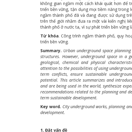
không gian ngầm một cách khái quát hơn để tr
triển bền vững, tận dụng mọi tiềm năng trong lò
ngầm thành phố đã và đang được sử dụng trên 
trên thế giới nhằm đưa ra một vài kiến nghị li
thành phố ở nước ta, vì sự phát triển bền vững lâ
Từ khóa
. Công trình ngầm thành phố, quy hoạc
triển bền vững.
Summary.
Urban underground space planning o
structures. However, underground space in a ge
geological, chemical and physical characteris
attention to the possibilities of using undergro
term conflicts, ensure sustainable undergro
potential. This article summarizes and introduc
and are being used in the world, synthesize exp
recommendations related to the planning and desi
term sustainable development.
Key word
.
City underground works, planning and
development.
1. Đặt vấn đề