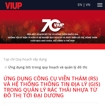
EN
|
VN
Tạp chí Quy hoạch xây dựng
Ứng dụng GIS trong quy hoạch và quản lý đô thị
ỨNG DỤNG CÔNG CỤ VIỄN THÁM (RS)
VÀ HỆ THỐNG THÔNG TIN ĐỊA LÝ (GIS)
TRONG QUẢN LÝ RÁC THẢI NHỰA TỪ
ĐÔ THỊ TỚI ĐẠI DƯƠNG