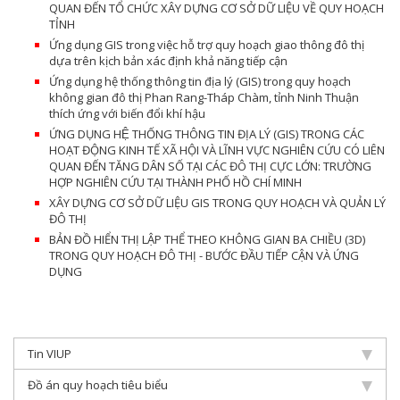
QUAN ĐẾN TỔ CHỨC XÂY DỰNG CƠ SỞ DỮ LIỆU VỀ QUY HOẠCH
TỈNH
Ứng dụng GIS trong việc hỗ trợ quy hoạch giao thông đô thị
dựa trên kịch bản xác định khả năng tiếp cận
Ứng dụng hệ thống thông tin địa lý (GIS) trong quy hoạch
không gian đô thị Phan Rang-Tháp Chàm, tỉnh Ninh Thuận
thích ứng với biến đổi khí hậu
ỨNG DỤNG HỆ THỐNG THÔNG TIN ĐỊA LÝ (GIS) TRONG CÁC
HOẠT ĐỘNG KINH TẾ XÃ HỘI VÀ LĨNH VỰC NGHIÊN CỨU CÓ LIÊN
QUAN ĐẾN TĂNG DÂN SỐ TẠI CÁC ĐÔ THỊ CỰC LỚN: TRƯỜNG
HỢP NGHIÊN CỨU TẠI THÀNH PHỐ HỒ CHÍ MINH
XÂY DỰNG CƠ SỞ DỮ LIỆU GIS TRONG QUY HOẠCH VÀ QUẢN LÝ
ĐÔ THỊ
BẢN ĐỒ HIỂN THỊ LẬP THỂ THEO KHÔNG GIAN BA CHIỀU (3D)
TRONG QUY HOẠCH ĐÔ THỊ - BƯỚC ĐẦU TIẾP CẬN VÀ ỨNG
DỤNG
Tin VIUP
Đồ án quy hoạch tiêu biểu