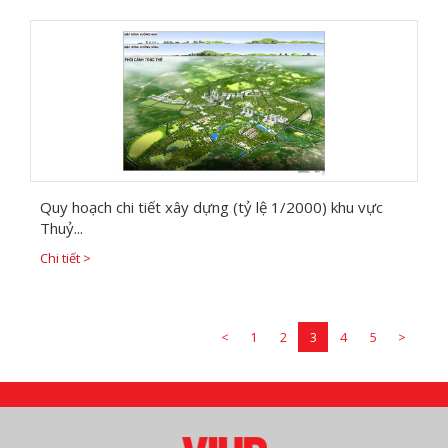
Quy hoạch chi tiết xây dựng (tỷ lệ 1/2000) khu vực
Thuỷ...
Chi tiết >
<
1
2
3
4
5
>