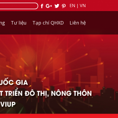
EN
|
VN
ởng
Tư liệu
Tạp chí QHXD
Liên hệ