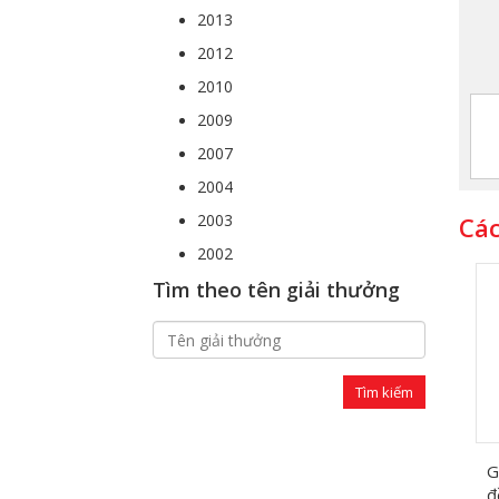
2013
2012
So dồ dịnh huớng phat triển khong gian do thị Pleiku
2010
2009
2007
2004
2003
Các
2002
Tìm theo tên giải thưởng
G
đ