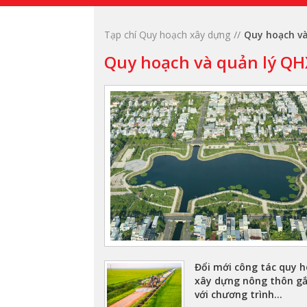
Tạp chí Quy hoạch xây dựng
Quy hoạch v
Quy hoạch và quản lý Q
Đổi mới công tác quy 
xây dựng nông thôn g
với chương trình...