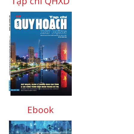
Tạp chí QHXD
Ebook