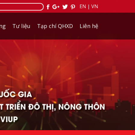
EN
|
VN
ởng
Tư liệu
Tạp chí QHXD
Liên hệ