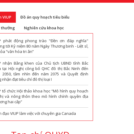
n VIUP
Đồ án quy hoạch tiêu biểu
i thưởng
Nghiên cứu khoa học
P phát động phong trào "Đền ơn đáp nghĩa"
g tới Kỷ niệm 80 năm Ngày Thương binh - Liệt sĩ,
tỏa “văn hóa tri ân”
P nhận Bằng khen của Chủ tịch UBND tỉnh Bắc
h tại Hội nghị công bố QHC đô thị Bắc Ninh đến
 2050, tầm nhìn đến năm 2075 và Quyết định
 nhận đạt tiêu chí đô thị loại I
P tổ chức Hội thảo khoa học “Mô hình quy hoạch
thị và nông thôn theo mô hình chính quyền địa
ơng hai cấp”
h đạo VIUP làm việc với chuyên gia Canada