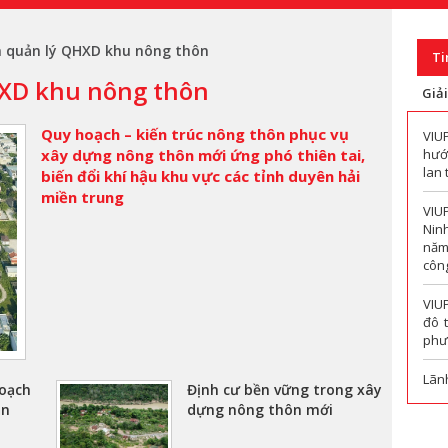
à quản lý QHXD khu nông thôn
Ti
HXD khu nông thôn
Giả
Quy hoạch – kiến trúc nông thôn phục vụ
VIU
xây dựng nông thôn mới ứng phó thiên tai,
hướn
lan 
biến đổi khí hậu khu vực các tỉnh duyên hải
miền trung
VIU
Nin
năm
công
VIU
đô 
phư
Lãn
hoạch
Định cư bền vững trong xây
ắn
dựng nông thôn mới