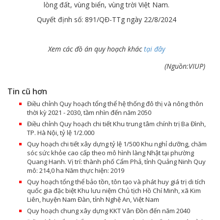
lòng đất, vùng biển, vùng trời Việt Nam.
Quyết định số: 891/QĐ-TTg ngày 22/8/2024
Xem các đồ án quy hoạch khác
tại đây
(Nguồn:VIUP)
Tin cũ hơn
Điều chỉnh Quy hoạch tổng thể hệ thống đô thị và nông thôn
thời kỳ 2021 - 2030, tầm nhìn đến năm 2050
Điều chỉnh Quy hoạch chi tiết Khu trung tâm chính trị Ba Đình,
TP. Hà Nội, tỷ lệ 1/2.000
Quy hoạch chi tiết xây dựng tỷ lệ 1/500 Khu nghỉ dưỡng, chăm
sóc sức khỏe cao cấp theo mô hình làng Nhật tại phường
Quang Hanh. Vị trí: thành phố Cẩm Phả, tỉnh Quảng Ninh Quy
mô: 214,0 ha Năm thực hiện: 2019
Quy hoạch tổng thể bảo tồn, tôn tạo và phát huy giá trị di tích
quốc gia đặc biệt Khu lưu niệm Chủ tịch Hồ Chí Minh, xã Kim
Liên, huyện Nam Đàn, tỉnh Nghệ An, Việt Nam
Quy hoạch chung xây dựng KKT Vân Đồn đến năm 2040