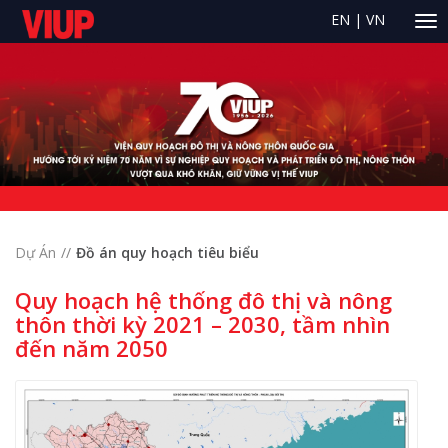
EN
|
VN
Dự Án
Đồ án quy hoạch tiêu biểu
Quy hoạch hệ thống đô thị và nông
thôn thời kỳ 2021 – 2030, tầm nhìn
đến năm 2050