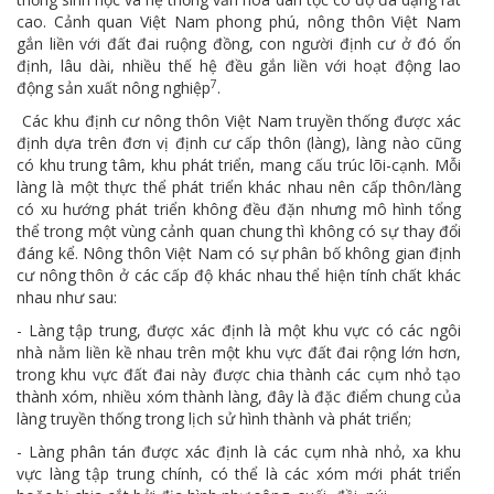
cao. Cảnh quan Việt Nam phong phú, nông thôn Việt Nam
gắn liền với đất đai ruộng đồng, con người định cư ở đó ổn
định, lâu dài, nhiều thế hệ đều gắn liền với hoạt động lao
7
động sản xuất nông nghiệp
.
Các khu định cư nông thôn Việt Nam truyền thống được xác
định dựa trên đơn vị định cư cấp thôn (làng), làng nào cũng
có khu trung tâm, khu phát triển, mang cấu trúc lõi-cạnh. Mỗi
làng là một thực thể phát triển khác nhau nên cấp thôn/làng
có xu hướng phát triển không đều đặn nhưng mô hình tổng
thể trong một vùng cảnh quan chung thì không có sự thay đổi
đáng kể. Nông thôn Việt Nam có sự phân bố không gian định
cư nông thôn ở các cấp độ khác nhau thể hiện tính chất khác
nhau như sau:
- Làng tập trung, được xác định là một khu vực có các ngôi
nhà nằm liền kề nhau trên một khu vực đất đai rộng lớn hơn,
trong khu vực đất đai này được chia thành các cụm nhỏ tạo
thành xóm, nhiều xóm thành làng, đây là đặc điểm chung của
làng truyền thống trong lịch sử hình thành và phát triển;
- Làng phân tán được xác định là các cụm nhà nhỏ, xa khu
vực làng tập trung chính, có thể là các xóm mới phát triển