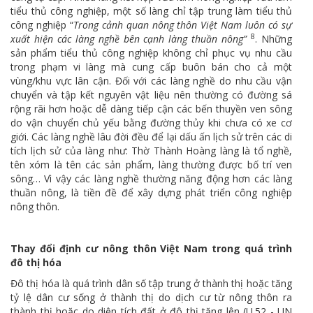
tiểu thủ công nghiệp, một số làng chỉ tập trung làm tiểu thủ
công nghiệp “
Trong cảnh quan nông thôn Việt Nam luôn có sự
8
xuất hiện các làng nghề bên cạnh làng thuần nông”
. Những
sản phẩm tiểu thủ công nghiệp không chỉ phục vụ nhu cầu
trong phạm vi làng mà cung cấp buôn bán cho cả một
vùng/khu vực lân cận. Đối với các làng nghề do nhu cầu vận
chuyển và tập kết nguyên vật liệu nên thường có đường sá
rộng rãi hơn hoặc dễ dàng tiếp cận các bến thuyền ven sông
do vận chuyển chủ yếu bằng đường thủy khi chưa có xe cơ
giới. Các làng nghề lâu đời đều để lại dấu ấn lịch sử trên các di
tích lịch sử của làng như: Thờ Thành Hoàng làng là tổ nghề,
tên xóm là tên các sản phẩm, làng thường được bố trí ven
sông… Vì vậy các làng nghề thường năng động hơn các làng
thuần nông, là tiền đề để xây dựng phát triển công nghiệp
nông thôn.
Thay đổi định cư nông thôn Việt Nam trong quá trình
đô thị hóa
Đô thị hóa là quá trình dân số tập trung ở thành thị hoặc tăng
tỷ lệ dân cư sống ở thành thị do dịch cư từ nông thôn ra
thành thị hoặc do diện tích đất ở đô thị tăng lên (U.52 - UN