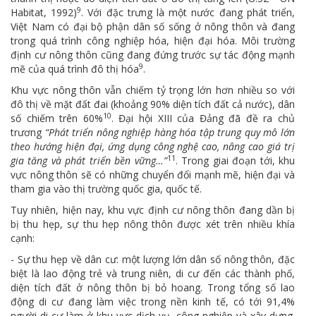
9
Habitat, 1992)
. Với đặc trưng là một nước đang phát triển,
Việt Nam có đại bộ phận dân số sống ở nông thôn và đang
trong quá trình công nghiệp hóa, hiện đại hóa. Môi trường
định cư nông thôn cũng đang đứng trước sự tác động mạnh
9
mẽ của quá trình đô thị hóa
.
Khu vực nông thôn vẫn chiếm tỷ trọng lớn hơn nhiều so với
đô thị về mặt đất đai (khoảng 90% diện tích đất cả nước), dân
10
số chiếm trên 60%
. Đại hội XIII của Đảng đã đề ra chủ
trương
“Phát triển nông nghiệp hàng hóa tập trung quy mô lớn
theo hướng hiện đại, ứng dụng công nghệ cao, nâng cao giá trị
11
gia tăng và phát triển bền vững…”
. Trong giai đoạn tới, khu
vực nông thôn sẽ có những chuyển đổi mạnh mẽ, hiện đại và
tham gia vào thị trường quốc gia, quốc tế.
Tuy nhiên, hiện nay, khu vực định cư nông thôn đang dần bị
bị thu hẹp, sự thu hẹp nông thôn được xét trên nhiều khía
cạnh:
- Sự thu hẹp về dân cư: một lượng lớn dân số nông thôn, đặc
biệt là lao động trẻ và trung niên, di cư đến các thành phố,
diện tích đất ở nông thôn bị bỏ hoang. Trong tổng số lao
động di cư đang làm việc trong nền kinh tế, có tới 91,4%
người di cư làm ở khu vực dịch vụ, công nghiệp và xây dựng.