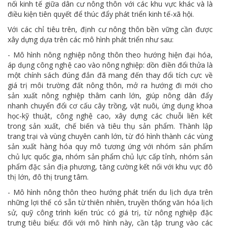
nối kinh tế giữa dân cư nông thôn với các khu vực khác và là
điều kiện tiên quyết để thúc đẩy phát triển kinh tế-xã hội.
Với các chỉ tiêu trên, định cư nông thôn bền vững cần được
xây dựng dựa trên các mô hình phát triển như sau:
- Mô hình nông nghiệp nông thôn theo hướng hiện đại hóa,
áp dụng công nghệ cao vào nông nghiệp: dồn điền đổi thửa là
một chính sách đúng đắn đã mang đến thay đổi tích cực về
giá trị môi trường đất nông thôn, mở ra hướng đi mới cho
sản xuất nông nghiệp thâm canh lớn, giúp nông dân đẩy
nhanh chuyển đổi cơ cấu cây trồng, vật nuôi, ứng dụng khoa
học-kỹ thuật, công nghệ cao, xây dựng các chuỗi liên kết
trong sản xuất, chế biến và tiêu thụ sản phẩm. Thành lập
trang trại và vùng chuyên canh lớn, từ đó hình thành các vùng
sản xuất hàng hóa quy mô tương ứng với nhóm sản phẩm
chủ lực quốc gia, nhóm sản phẩm chủ lực cấp tỉnh, nhóm sản
phẩm đặc sản địa phương, tăng cường kết nối với khu vực đô
thị lớn, đô thị trung tâm.
- Mô hình nông thôn theo hướng phát triển du lịch dựa trên
những lợi thế có sẵn từ thiên nhiên, truyền thống văn hóa lịch
sử, quỹ công trình kiến trúc có giá trị, từ nông nghiệp đặc
trưng tiêu biểu: đối với mô hình này, cần tập trung vào các