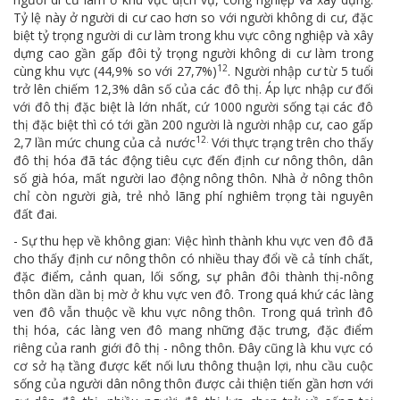
Tỷ lệ này ở người di cư cao hơn so với người không di cư, đặc
biệt tỷ trọng người di cư làm trong khu vực công nghiệp và xây
dựng cao gần gấp đôi tỷ trọng người không di cư làm trong
12
cùng khu vực (44,9% so với 27,7%)
. Người nhập cư từ 5 tuổi
trở lên chiếm 12,3% dân số của các đô thị. Áp lực nhập cư đối
với đô thị đặc biệt là lớn nhất, cứ 1000 người sống tại các đô
thị đặc biệt thì có tới gần 200 người là người nhập cư, cao gấp
12.
2,7 lần mức chung của cả nước
Với thực trạng trên cho thấy
đô thị hóa đã tác động tiêu cực đến định cư nông thôn, dân
số già hóa, mất người lao động nông thôn. Nhà ở nông thôn
chỉ còn người già, trẻ nhỏ lãng phí nghiêm trọng tài nguyên
đất đai.
- Sự thu hẹp về không gian: Việc hình thành khu vực ven đô đã
cho thấy định cư nông thôn có nhiều thay đổi về cả tính chất,
đặc điểm, cảnh quan, lối sống, sự phân đôi thành thị-nông
thôn dần dần bị mờ ở khu vực ven đô. Trong quá khứ các làng
ven đô vẫn thuộc về khu vực nông thôn. Trong quá trình đô
thị hóa, các làng ven đô mang những đặc trưng, đặc điểm
riêng của ranh giới đô thị - nông thôn. Đây cũng là khu vực có
cơ sở hạ tầng được kết nối lưu thông thuận lợi, nhu cầu cuộc
sống của người dân nông thôn được cải thiện tiến gần hơn với