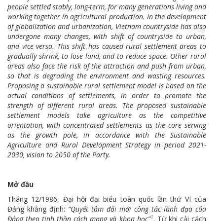
people settled stably, long-term, for many generations living and
working together in agricultural production. In the development
of globalization and urbanization, Vietnam countryside has also
undergone many changes, with shift of countryside to urban,
and vice versa. This shift has caused rural settlement areas to
gradually shrink, to lose land, and to reduce space. Other rural
areas also face the risk of the attraction and push from urban,
so that is degrading the environment and wasting resources.
Proposing a sustainable rural settlement model is based on the
actual conditions of settlements, in order to promote the
strength of different rural areas. The proposed sustainable
settlement models take agriculture as the competitive
orientation, with concentrated settlements as the core serving
as the growth pole, in accordance with the Sustainable
Agriculture and Rural Development Strategy in period 2021-
2030, vision to 2050 of the Party.
Mở đầu
Tháng 12/1986, Đại hội đại biểu toàn quốc lần thứ VI của
Đảng khẳng định:
“Quyết tâm đổi mới công tác lãnh đạo của
1
Đảng theo tinh thần cách mạng và khoa học”
. Từ khi cải cách