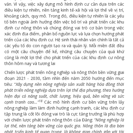
văn. Vì vậy, việc xây dựng mô hình định cư cần dựa trên các
điều kiện tự nhiên, nền tảng kinh tế-xã hội và lợi thế về vị trí,
khoảng cách, quy mô. Trong đó, điều kiện tự nhiên là các yếu
tố bên ngoài ảnh hưởng đến việc bố trí và phát triển các khu
định cư nông thôn và chúng đóng vai trò cơ bản trong việc
xác định địa điểm, phân bổ nguồn lực và lựa chọn hướng phát
triển của các khu định cư. Hệ sinh thái nhân văn chính là tất cả
các yếu tố do con người tạo ra và quản lý. Mỗi miền đất đều
có một câu chuyện để kể, những câu chuyện của quá khứ
cũng là một lợi thế cho phát triển của các khu định cư nông
thôn hôm nay và tương lai
Chiến lược phát triển nông nghiệp và nông thôn bền vững giai
đoạn 2021 - 2030, tầm nhìn đến năm 2050 hướng đến mục
tiêu: “
Xây dựng nền nông nghiệp sản xuất hàng hóa đồng thời
phát triển nông nghiệp dựa trên lợi thế địa phương, theo hướng
hiện đại có năng suất, chất lượng, hiệu quả, bền vững và sức
18
cạnh tranh cao…”
Các mô hình định cư bền vững trên lấy
nông nghiệp làm làm định hướng cạnh tranh, các khu định cư
tập trung là cốt lõi đóng vai trò là cực tăng trưởng là phù hợp
với chiến lược phát triển nông thôn của Đảng:
“Nông nghiệp là
lợi thế, nền tảng bền vững của quốc gia. Nông thôn là địa bàn
phát triển kinh tế quan trọng, là không gian chính gắn với tài