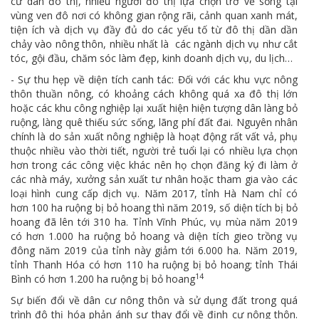
cư dân đô thị, nhiều người đô thị lựa chọn trở về sống tại
vùng ven đô nơi có không gian rộng rãi, cảnh quan xanh mát,
tiện ích và dịch vụ đầy đủ do các yếu tố từ đô thị dần dần
chảy vào nông thôn, nhiều nhất là các ngành dịch vụ như cắt
tóc, gội đầu, chăm sóc làm đẹp, kinh doanh dịch vụ, du lịch…
- Sự thu hẹp về diện tích canh tác: Đối với các khu vực nông
thôn thuần nông, có khoảng cách không quá xa đô thị lớn
hoặc các khu công nghiệp lại xuất hiện hiện tượng dân làng bỏ
ruộng, làng quê thiếu sức sống, lãng phí đất đai. Nguyên nhân
chính là do sản xuất nông nghiệp là hoạt động rất vất vả, phụ
thuộc nhiều vào thời tiết, người trẻ tuổi lại có nhiều lựa chọn
hơn trong các công việc khác nên họ chọn đăng ký đi làm ở
các nhà máy, xưởng sản xuất tư nhân hoặc tham gia vào các
loại hình cung cấp dịch vụ. Năm 2017, tỉnh Hà Nam chỉ có
hơn 100 ha ruộng bị bỏ hoang thì năm 2019, số diện tích bị bỏ
hoang đã lên tới 310 ha. Tỉnh Vĩnh Phúc, vụ mùa năm 2019
có hơn 1.000 ha ruộng bỏ hoang và diện tích gieo trồng vụ
đông năm 2019 của tỉnh này giảm tới 6.000 ha. Năm 2019,
tỉnh Thanh Hóa có hơn 110 ha ruộng bị bỏ hoang; tỉnh Thái
14
Bình có hơn 1.200 ha ruộng bị bỏ hoang
Sự biến đổi về dân cư nông thôn và sử dụng đất trong quá
trình đô thị hóa phản ánh sự thay đổi về định cư nông thôn.