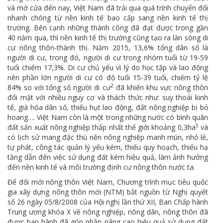
và mở cửa đến nay, Việt Nam đã trải qua quá trình chuyển đổi
nhanh chóng từ nền kinh tế bao cấp sang nền kinh tế thị
trường. Bên cạnh những thành công đã đạt được trong gần
40 năm qua, thì nền kinh tế thị trường cũng tạo ra làn sóng di
cư nông thôn-thành thị. Năm 2015, 13,6% tổng dân số là
người di cư, trong đó, người di cư trong nhóm tuổi từ 19-59
tuổi chiếm 17,3%. Di cư chủ yếu vì lý do học tập và lao động
nên phần lớn người di cư có độ tuổi 15-39 tuổi, chiếm tỷ lệ
2
84% so với tổng số người di cư
đã khiến khu vực nông thôn
đối mặt với nhiều nguy cơ và thách thức như: suy thoái kinh
tế, già hóa dân số, thiếu hụt lao động, đất nông nghiệp bị bỏ
hoang…. Việt Nam còn là một trong những nước có bình quân
5
đất sản xuất nông nghiệp thấp nhất thế giới khoảng 0,3ha
và
có lịch sử mang đặc thù nền nông nghiệp manh mún, nhỏ lẻ,
tự phát, công tác quản lý yếu kém, thiếu quy hoạch, thiếu hạ
tầng dẫn đến việc sử dụng đất kém hiệu quả, làm ảnh hưởng
đến nền kinh tế và môi trường định cư nông thôn nước ta.
Để đổi mới nông thôn Việt Nam, Chương trình mục tiêu quốc
gia xây dựng nông thôn mới (NTM) bắt nguồn từ Nghị quyết
số 26 ngày 05/8/2008 của Hội nghị lần thứ XII, Ban Chấp hành
Trung ương khóa X về nông nghiệp, nông dân, nông thôn đã
được ban hành đã góp phần nâng cao hiệu quả sử dụng đất