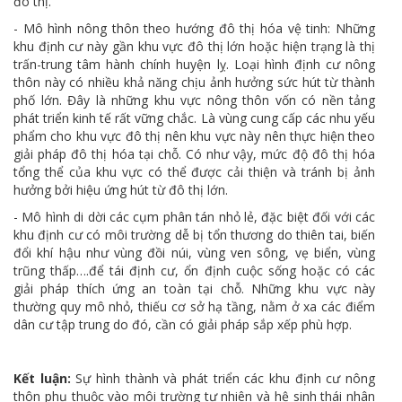
đô thị.
- Mô hình nông thôn theo hướng đô thị hóa vệ tinh: Những
khu định cư này gần khu vực đô thị lớn hoặc hiện trạng là thị
trấn-trung tâm hành chính huyện lỵ. Loại hình định cư nông
thôn này có nhiều khả năng chịu ảnh hưởng sức hút từ thành
phố lớn. Đây là những khu vực nông thôn vốn có nền tảng
phát triển kinh tế rất vững chắc. Là vùng cung cấp các nhu yếu
phẩm cho khu vực đô thị nên khu vực này nên thực hiện theo
giải pháp đô thị hóa tại chỗ. Có như vậy, mức độ đô thị hóa
tổng thể của khu vực có thể được cải thiện và tránh bị ảnh
hưởng bởi hiệu ứng hút từ đô thị lớn.
- Mô hình di dời các cụm phân tán nhỏ lẻ, đặc biệt đối với các
khu định cư có môi trường dễ bị tổn thương do thiên tai, biến
đổi khí hậu như vùng đồi núi, vùng ven sông, vẹ biển, vùng
trũng thấp….để tái định cư, ổn định cuộc sống hoặc có các
giải pháp thích ứng an toàn tại chỗ. Những khu vực này
thường quy mô nhỏ, thiếu cơ sở hạ tầng, nằm ở xa các điểm
dân cư tập trung do đó, cần có giải pháp sắp xếp phù hợp.
Kết luận:
Sự hình thành và phát triển các khu định cư nông
thôn phụ thuộc vào môi trường tự nhiên và hệ sinh thái nhân