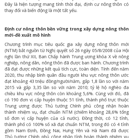
Đây là hiện tượng mang tính thời đại, định cư nông thôn có
thay đổi và biến động là một tất yếu.
Định cư nông thôn bền vững trong xây dựng nông thôn
mới-đề xuất mô hình
Chương trình mục tiêu quốc gia xây dựng nông thôn mới
(NTM) bắt nguồn từ Nghị quyết số 26 ngày 05/8/2008 của Hội
nghị lần thứ XII, Ban Chấp hành Trung ương khóa X về nông
nghiệp, nông dân, nông thôn đã được ban hành. Chương trình
đã đạt được những kết quả tích cực, toàn diện. Tính đến năm
2020, thu nhập bình quân đầu người khu vực nông thôn ước
đạt khoảng 43 triệu đồng/người/năm, gấp 1,8 lần so với năm
2015 và gấp 3,35 lần so với năm 2010; tỷ lệ hộ nghèo đa
chiều khu vực nông thôn còn khoảng 5,6%. Cùng với đó, đã
có 190 đơn vị cấp huyện thuộc 51 tỉnh, thành phố trực thuộc
Trung ương được Thủ tướng Chính phủ công nhận hoàn
thành nhiệm vụ, đạt chuẩn NTM (chiếm khoảng 28,6% tổng
số đơn vị cấp huyện của cả nước). Đồng thời, có 12 tỉnh,
thành phố có 100% số xã đạt chuẩn NTM, trong đó có 4 tỉnh
gồm Nam Định, Đồng Nai, Hưng Yên và Hà Nam đã được
Thủ tướng Chính phủ công nhận tỉnh hoàn thành nhiệm vụ