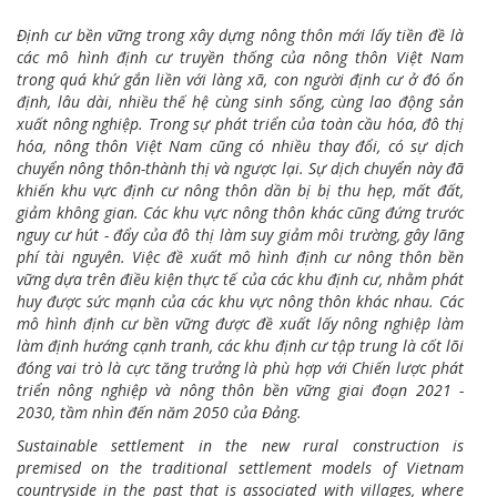
Định cư bền vững trong xây dựng nông thôn mới lấy tiền đề là
các mô hình định cư truyền thống của nông thôn Việt Nam
trong quá khứ gắn liền với làng xã,
con người định cư ở đó ổn
định, lâu dài, nhiều thế hệ cùng sinh sống, cùng lao động sản
xuất nông nghiệp. T
rong sự phát triển của toàn cầu hóa, đô thị
hóa, nông thôn Việt Nam cũng có nhiều thay đổi, có sự dịch
chuyển nông thôn-thành thị và ngược lại. Sự dịch chuyển này đã
khiến khu vực định cư nông thôn dần bị bị thu hẹp, mất đất,
giảm không gian. Các khu vực nông thôn khác cũng đứng trước
nguy cư hút - đẩy của đô thị làm suy giảm môi trường, gây lãng
phí tài nguyên. Việc đề xuất mô hình định cư nông thôn bền
vững dựa trên điều kiện thực tế của các khu định cư, nhằm phát
huy được sức mạnh của các khu vực nông thôn khác nhau. Các
mô hình định cư bền vững được đề xuất lấy nông nghiệp làm
làm định hướng cạnh tranh, các khu định cư tập trung là cốt lõi
đóng vai trò là cực tăng trưởng là phù hợp với Chiến lược phát
triển
nông nghiệp và nông thôn bền vững giai đoạn 2021 -
2030, tầm nhìn đến năm 2050 của Đảng.
Sustainable settlement in the new rural construction is
premised on the traditional settlement models of Vietnam
countryside in the past that is associated with villages, where