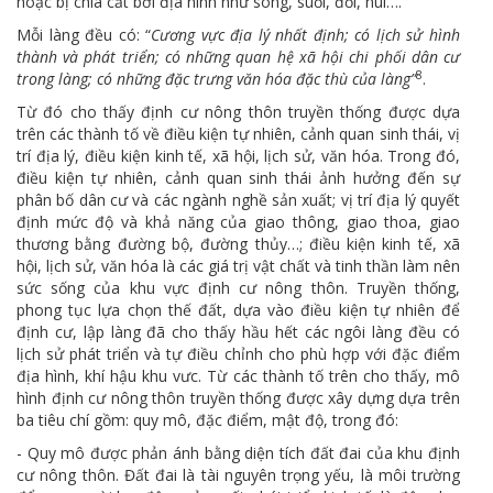
hoặc bị chia cắt bởi địa hình như sông, suối, đồi, núi….
Mỗi làng đều có: “
Cương vực địa lý nhất định; có lịch sử hình
thành và phát triển; có những quan hệ xã hội chi phối dân cư
8
trong làng; có những đặc trưng văn hóa đặc thù của làng”
.
Từ đó cho thấy định cư nông thôn truyền thống được dựa
trên các thành tố về điều kiện tự nhiên, cảnh quan sinh thái, vị
trí địa lý, điều kiện kinh tế, xã hội, lịch sử, văn hóa. Trong đó,
điều kiện tự nhiên, cảnh quan sinh thái ảnh hưởng đến sự
phân bố dân cư và các ngành nghề sản xuất; vị trí địa lý quyết
định mức độ và khả năng của giao thông, giao thoa, giao
thương bằng đường bộ, đường thủy…; điều kiện kinh tế, xã
hội, lịch sử, văn hóa là các giá trị vật chất và tinh thần làm nên
sức sống của khu vực định cư nông thôn. Truyền thống,
phong tục lựa chọn thế đất, dựa vào điều kiện tự nhiên để
định cư, lập làng đã cho thấy hầu hết các ngôi làng đều có
lịch sử phát triển và tự điều chỉnh cho phù hợp với đặc điểm
địa hình, khí hậu khu vưc. Từ các thành tố trên cho thấy, mô
hình định cư nông thôn truyền thống được xây dựng dựa trên
ba tiêu chí gồm: quy mô, đặc điểm, mật độ, trong đó:
- Quy mô được phản ánh bằng diện tích đất đai của khu định
cư nông thôn. Đất đai là tài nguyên trọng yếu, là môi trường