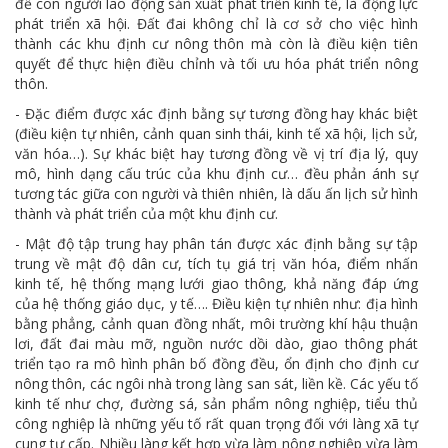
để con người lao động sản xuất phát triển kinh tế, là động lực
phát triển xã hội. Đất đai không chỉ là cơ sở cho việc hình
thành các khu định cư nông thôn mà còn là điều kiện tiên
quyết để thực hiện điều chỉnh và tối ưu hóa phát triển nông
thôn.
- Đặc điểm được xác định bằng sự tương đồng hay khác biệt
(điều kiện tự nhiên, cảnh quan sinh thái, kinh tế xã hội, lịch sử,
văn hóa…). Sự khác biệt hay tương đồng về vị trí địa lý, quy
mô, hình dạng cấu trúc của khu định cư… đều phản ánh sự
tương tác giữa con người và thiên nhiên, là dấu ấn lịch sử hình
thành và phát triển của một khu định cư.
- Mật độ tập trung hay phân tán được xác định bằng sự tập
trung về mật độ dân cư, tích tụ giá trị văn hóa, điểm nhấn
kinh tế, hệ thống mạng lưới giao thông, khả năng đáp ứng
của hệ thống giáo dục, y tế…. Điều kiện tự nhiên như: địa hình
bằng phẳng, cảnh quan đồng nhất, môi trường khí hậu thuận
lơi, đất đai màu mỡ, nguồn nước dồi dào, giao thông phát
triển tạo ra mô hình phân bố đồng đều, ổn định cho định cư
nông thôn, các ngôi nhà trong làng san sát, liền kề. Các yếu tố
kinh tế như chợ, đường sá, sản phẩm nông nghiệp, tiểu thủ
công nghiệp là những yếu tố rất quan trọng đối với làng xã tự
cung tự cấp. Nhiều làng kết hợp vừa làm nông nghiệp vừa làm