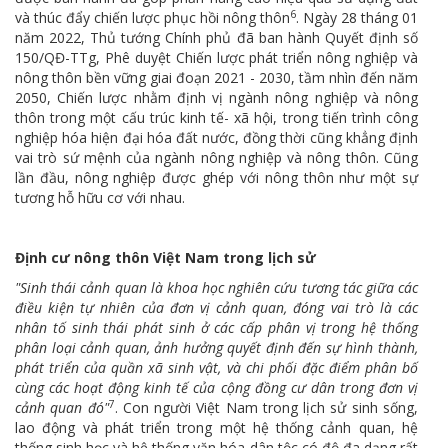
6
và thúc đẩy chiến lược phục hồi nông thôn
. Ngày 28 tháng 01
năm 2022, Thủ tướng Chính phủ đã ban hành Quyết định số
150/QĐ-TTg, Phê duyệt Chiến lược phát triển nông nghiệp và
nông thôn bền vững giai đoạn 2021 - 2030, tầm nhìn đến năm
2050, Chiến lược nhằm định vị ngành nông nghiệp và nông
thôn trong một cấu trúc kinh tế- xã hội, trong tiến trình công
nghiệp hóa hiện đại hóa đất nước, đồng thời cũng khẳng định
vai trò sứ mệnh của ngành nông nghiệp và nông thôn. Cũng
lần đầu, nông nghiệp được ghép với nông thôn như một sự
tương hỗ hữu cơ với nhau.
Định cư nông thôn Việt Nam trong lịch sử
"Sinh thái cảnh quan là khoa học nghiên cứu tương tác giữa các
điều kiện tự nhiên của đơn vị cảnh quan, đóng vai trò là các
nhân tố sinh thái phát sinh ở các cấp phân vị trong hệ thống
phân loại cảnh quan, ảnh hưởng quyết định đến sự hình thành,
phát triển của quần xã sinh vật, và chi phối đặc điểm phân bố
cùng các hoạt động kinh tế của cộng đồng cư dân trong đơn vị
7
cảnh quan đó"
. Con người Việt Nam trong lịch sử sinh sống,
lao động và phát triển trong một hệ thống cảnh quan, hệ
thống sinh học và hệ thống văn hóa dân tộc có độ đa dạng rất