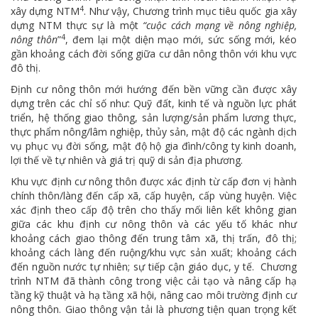
4
xây dựng NTM
. Như vậy, Chương trình mục tiêu quốc gia xây
dựng NTM thực sự là một
“cuộc cách mạng về nông nghiệp,
4
nông thôn
”
, đem lại một diện mạo mới, sức sống mới, kéo
gần khoảng cách đời sống giữa cư dân nông thôn với khu vực
đô thị.
Định cư nông thôn mới hướng đến bền vững cần được xây
dựng trên các chỉ số như: Quỹ đất, kinh tế và nguồn lực phát
triển, hệ thống giao thông, sản lượng/sản phẩm lương thực,
thực phẩm nông/lâm nghiệp, thủy sản, mật độ các ngành dịch
vụ phục vụ đời sống, mật độ hộ gia đình/công ty kinh doanh,
lợi thế về tự nhiên và giá trị quỹ di sản địa phương.
Khu vực định cư nông thôn được xác định từ cấp đơn vị hành
chính thôn/làng đến cấp xã, cấp huyện, cấp vùng huyện. Việc
xác định theo cấp độ trên cho thấy mối liên kết không gian
giữa các khu định cư nông thôn và các yếu tố khác như
khoảng cách giao thông đến trung tâm xã, thị trấn, đô thị;
khoảng cách làng đến ruộng/khu vực sản xuất; khoảng cách
đến nguồn nước tự nhiên; sự tiếp cận giáo dục, y tế. Chương
trình NTM đã thành công trong việc cải tạo và nâng cấp hạ
tầng kỹ thuật và hạ tầng xã hội, nâng cao môi trường định cư
nông thôn. Giao thông vận tải là phương tiện quan trọng kết