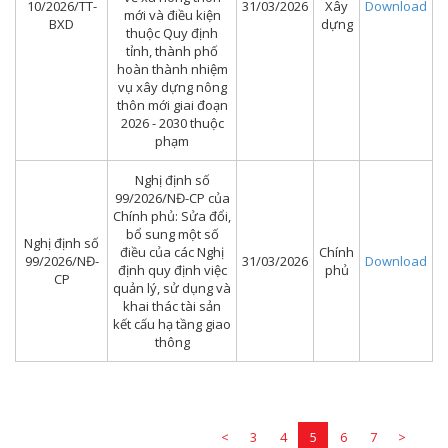
10/2026/TT-
31/03/2026
Xây
Download
mới và điều kiện
BXD
dựng
thuộc Quy định
tỉnh, thành phố
hoàn thành nhiệm
vụ xây dựng nông
thôn mới giai đoạn
2026 - 2030 thuộc
phạm
Nghị định số
99/2026/NĐ-CP của
Chính phủ: Sửa đổi,
bổ sung một số
Nghị định số
điều của các Nghị
Chính
99/2026/NĐ-
31/03/2026
Download
định quy định việc
phủ
CP
quản lý, sử dụng và
khai thác tài sản
kết cấu hạ tầng giao
thông
<
3
4
5
6
7
>