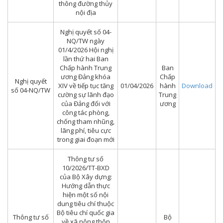
thông đường thủy
nội địa
Nghị quyết số 04-
NQ/TW ngày
01/4/2026 Hội nghị
lần thứ hai Ban
Chấp hành Trung
Ban
ương Đảng khóa
Chấp
Nghị quyết
XIV về tiếp tục tăng
01/04/2026
hành
Download
số 04-NQ/TW
cường sự lãnh đạo
Trung
của Đảng đối với
ương
công tác phòng,
chống tham nhũng,
lãng phí, tiêu cực
trong giai đoạn mới
Thông tư số
10/2026/TT-BXD
của Bộ Xây dựng:
Hướng dẫn thực
hiện một số nội
dung tiêu chí thuộc
Bộ tiêu chí quốc gia
Thông tư số
Bộ
về xã nông thôn