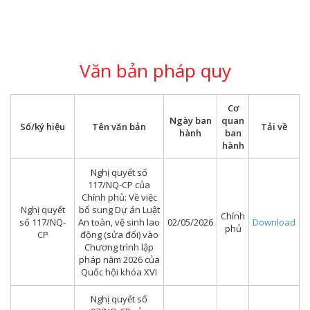
Văn bản pháp quy
Cơ
Ngày ban
quan
Số/ký hiệu
Tên văn bản
Tải về
hành
ban
hành
Nghị quyết số
117/NQ-CP của
Chính phủ: Về việc
Nghị quyết
bổ sung Dự án Luật
Chính
số 117/NQ-
An toàn, vệ sinh lao
02/05/2026
Download
phủ
CP
động (sửa đổi) vào
Chương trình lập
pháp năm 2026 của
Quốc hội khóa XVI
Nghị quyết số