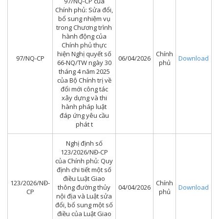
97/NQ-CP của
Chính phủ: Sửa đổi,
bổ sung nhiệm vụ
trong Chương trình
hành động của
Chính phủ thực
hiện Nghị quyết số
Chính
97/NQ-CP
06/04/2026
Download
66-NQ/TW ngày 30
phủ
tháng 4 năm 2025
của Bộ Chính trị về
đổi mới công tác
xây dựng và thi
hành pháp luật
đáp ứng yêu cầu
phát t
Nghị định số
123/2026/NĐ-CP
của Chính phủ: Quy
định chi tiết một số
điều Luật Giao
123/2026/NĐ-
Chính
thông đường thủy
04/04/2026
Download
CP
phủ
nội địa và Luật sửa
đổi, bổ sung một số
điều của Luật Giao