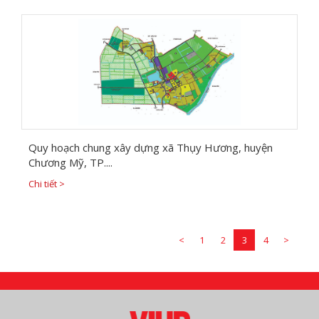
Quy hoạch chung xây dựng xã Thụy Hương, huyện
Chương Mỹ, TP....
Chi tiết >
<
1
2
3
4
>