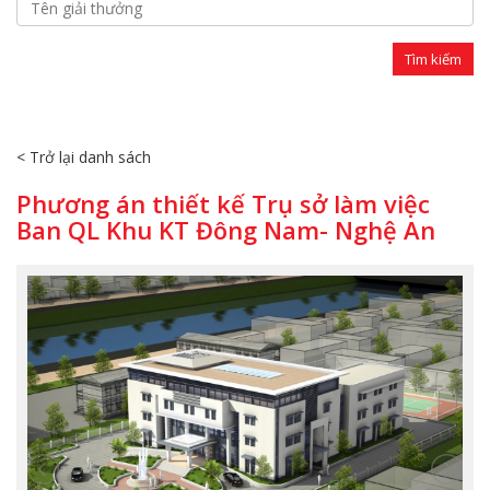
< Trở lại danh sách
Phương án thiết kế Trụ sở làm việc
Ban QL Khu KT Đông Nam- Nghệ An