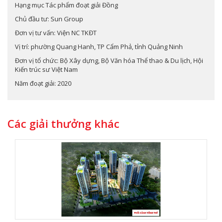
Hạng mục Tác phẩm đoạt giải Đồng
Chủ đầu tư: Sun Group
Đơn vị tư vấn: Viện NC TKĐT
Vị trí: phường Quang Hanh, TP Cẩm Phả, tỉnh Quảng Ninh
Đơn vị tổ chức: Bộ Xây dựng, Bộ Văn hóa Thể thao & Du lịch, Hội
Kiến trúc sư Việt Nam
Năm đoạt giải: 2020
Các giải thưởng khác