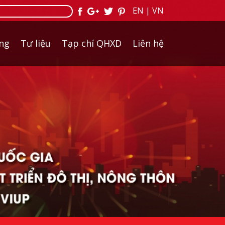
EN
|
VN
ởng
Tư liệu
Tạp chí QHXD
Liên hệ