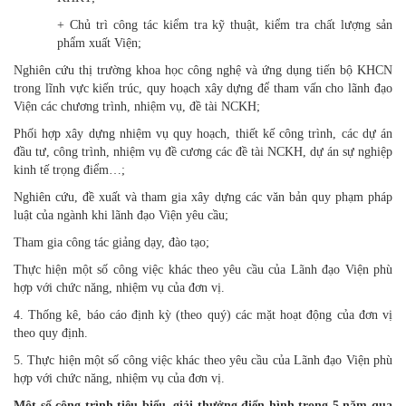
+ Chủ trì công tác kiểm tra kỹ thuật, kiểm tra chất lượng sản
phẩm xuất Viện;
Nghiên cứu thị trường khoa học công nghệ và ứng dụng tiến bộ KHCN
trong lĩnh vực kiến trúc, quy hoạch xây dựng để tham vấn cho lãnh đạo
Viện các chương trình, nhiệm vụ, đề tài NCKH;
Phối hợp xây dựng nhiệm vụ quy hoạch, thiết kế công trình, các dự án
đầu tư, công trình, nhiệm vụ đề cương các đề tài NCKH, dự án sự nghiệp
kinh tế trọng điểm…;
Nghiên cứu, đề xuất và tham gia xây dựng các văn bản quy phạm pháp
luật của ngành khi lãnh đạo Viện yêu cầu;
Tham gia công tác giảng dạy, đào tạo;
Thực hiện một số công việc khác theo yêu cầu của Lãnh đạo Viện phù
hợp với chức năng, nhiệm vụ của đơn vị.
4. Thống kê, báo cáo định kỳ (theo quý) các mặt hoạt động của đơn vị
theo quy định.
5. Thực hiện một số công việc khác theo yêu cầu của Lãnh đạo Viện phù
hợp với chức năng, nhiệm vụ của đơn vị.
Một số công trình tiêu biểu, giải thưởng điển hình trong 5 năm qua