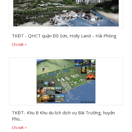
TKĐT - QHCT quận Đồ Sơn, Holly Land – Hải Phòng
Chi tiết >
TKĐT- Khu B Khu du lịch dịch vụ Bãi Trường, huyện
Phú...
Chi tiết >