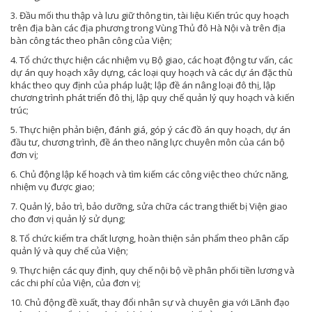
3. Đầu mối thu thập và lưu giữ thông tin, tài liệu Kiến trúc quy hoạch
trên địa bàn các địa phương trong Vùng Thủ đô Hà Nội và trên địa
bàn công tác theo phân công của Viện;
4. Tổ chức thực hiện các nhiệm vụ Bộ giao, các hoạt động tư vấn, các
dự án quy hoạch xây dựng, các loại quy hoạch và các dự án đặc thù
khác theo quy định của pháp luật; lập đề án nâng loại đô thị, lập
chương trình phát triển đô thị, lập quy chế quản lý quy hoạch và kiến
trúc;
5. Thực hiện phản biện, đánh giá, góp ý các đồ án quy hoạch, dự án
đầu tư, chương trình, đề án theo năng lực chuyên môn của cán bộ
đơn vị;
6. Chủ động lập kế hoạch và tìm kiếm các công việc theo chức năng,
nhiệm vụ được giao;
7. Quản lý, bảo trì, bảo dưỡng, sửa chữa các trang thiết bị Viện giao
cho đơn vị quản lý sử dụng;
8. Tổ chức kiểm tra chất lượng, hoàn thiện sản phẩm theo phân cấp
quản lý và quy chế của Viện;
9. Thực hiện các quy định, quy chế nội bộ về phân phối tiền lương và
các chi phí của Viện, của đơn vị;
10. Chủ động đề xuất, thay đổi nhân sự và chuyên gia với Lãnh đạo