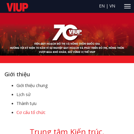
EN
|
VN
Giới thiệu
Giới thiệu chung
Lịch sử
Thành tựu
Cơ cấu tổ chức
Trung tâm Kiến trúc,