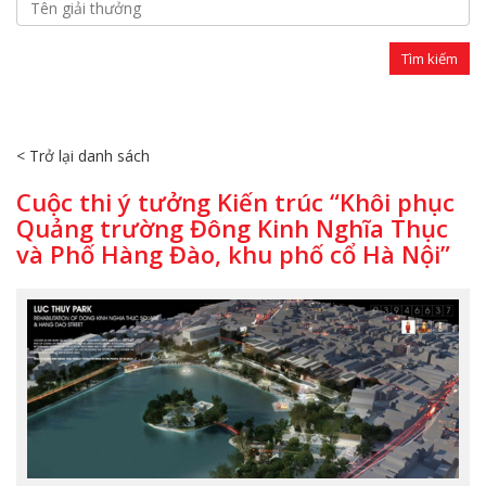
< Trở lại danh sách
Cuộc thi ý tưởng Kiến trúc “Khôi phục
Quảng trường Đông Kinh Nghĩa Thục
và Phố Hàng Đào, khu phố cổ Hà Nội”