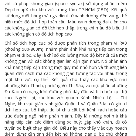
với cú pháp không gian (space syntax) sử dụng phần mềm
DepthmapX cho khu vực trung tâm TP.HCM (CBD). Kết quả
sử dụng một bảng màu gradient từ xanh dương đến vàng, thể
hiện mức độ tích hợp toàn cầu. Màu xanh dương đại diện cho
các không gian có độ tích hợp thấp, trong khi màu đỏ biểu thị
các không gian có độ tích hợp cao
Chỉ số tích hợp cục bộ được phân tích trong phạm vi R=3
(khoảng 500-800m), nhằm phản ánh khả năng tiếp cận trong
phạm vi đi bộ. Đây là chỉ số đo lường mức độ kết nối của một
không gian với các không gian lân cận gần nhất. Nó phản ánh
khả năng tiếp cận trong một quy mô nhỏ hơn và thường liên
quan đến cách mà các không gian tương tác với nhau trong
một khu vực cụ thể. Kết quả cho thấy các khu vực như
phường Bến Thành, phường Võ Thị Sáu, và một phần phường
Đa Kao có mạng lưới đường phố dày đặc và tích hợp cục bộ
cao. Ngược lại, các khu vực quanh Kênh Nhiêu Lộc – Thị
Nghè, khu vực giáp ranh giữa Quận 1 và Quận 3 lại có giá trị
tích hợp cục bộ thấp, do bị chia cắt bởi kênh rạch hoặc cấu
trúc đường ngõ hẻm phân mảnh. Đây là những nơi mà khả
năng tiếp cận các điểm dừng xe buýt gặp khó khăn, dù có
tuyến xe buýt chạy gần đó. Điều này cho thấy việc quy hoạch
điểm dừng cần tính đến kết nối không gian đi bộ chứ không