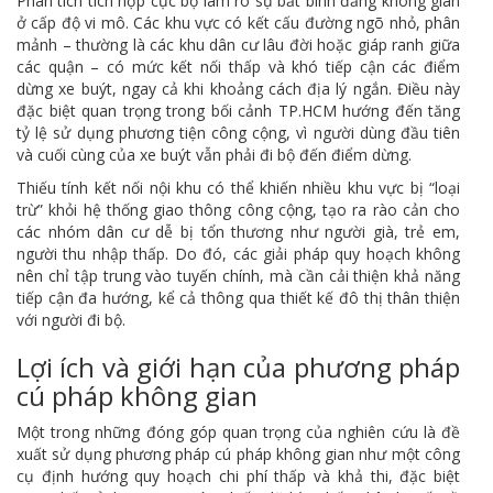
Phân tích tích hợp cục bộ làm rõ sự bất bình đẳng không gian
ở cấp độ vi mô. Các khu vực có kết cấu đường ngõ nhỏ, phân
mảnh – thường là các khu dân cư lâu đời hoặc giáp ranh giữa
các quận – có mức kết nối thấp và khó tiếp cận các điểm
dừng xe buýt, ngay cả khi khoảng cách địa lý ngắn. Điều này
đặc biệt quan trọng trong bối cảnh TP.HCM hướng đến tăng
tỷ lệ sử dụng phương tiện công cộng, vì người dùng đầu tiên
và cuối cùng của xe buýt vẫn phải đi bộ đến điểm dừng.
Thiếu tính kết nối nội khu có thể khiến nhiều khu vực bị “loại
trừ” khỏi hệ thống giao thông công cộng, tạo ra rào cản cho
các nhóm dân cư dễ bị tổn thương như người già, trẻ em,
người thu nhập thấp. Do đó, các giải pháp quy hoạch không
nên chỉ tập trung vào tuyến chính, mà cần cải thiện khả năng
tiếp cận đa hướng, kể cả thông qua thiết kế đô thị thân thiện
với người đi bộ.
Lợi ích và giới hạn của phương pháp
cú pháp không gian
Một trong những đóng góp quan trọng của nghiên cứu là đề
xuất sử dụng phương pháp cú pháp không gian như một công
cụ định hướng quy hoạch chi phí thấp và khả thi, đặc biệt