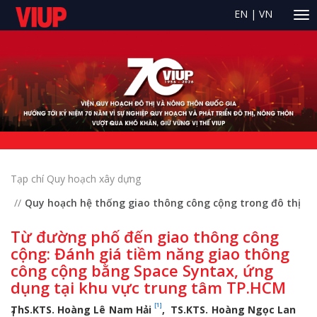
EN
|
VN
Tạp chí Quy hoạch xây dựng
Quy hoạch hệ thống giao thông công cộng trong đô thị
Từ đường phố đến giao thông công
cộng: Đánh giá tiềm năng giao thông
công cộng bằng Space Syntax, ứng
dụng tại khu vực trung tâm TP.HCM
[1]
ThS.KTS. Hoàng Lê Nam Hải
, TS.KTS. Hoàng Ngọc Lan
1