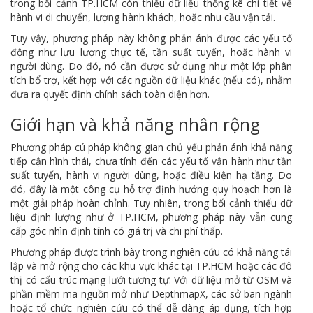
trong bối cảnh TP.HCM còn thiếu dữ liệu thống kê chi tiết về
hành vi di chuyển, lượng hành khách, hoặc nhu cầu vận tải.
Tuy vậy, phương pháp này không phản ánh được các yếu tố
động như lưu lượng thực tế, tần suất tuyến, hoặc hành vi
người dùng. Do đó, nó cần được sử dụng như một lớp phân
tích bổ trợ, kết hợp với các nguồn dữ liệu khác (nếu có), nhằm
đưa ra quyết định chính sách toàn diện hơn.
Giới hạn và khả năng nhân rộng
Phương pháp cú pháp không gian chủ yếu phản ánh khả năng
tiếp cận hình thái, chưa tính đến các yếu tố vận hành như tần
suất tuyến, hành vi người dùng, hoặc điều kiện hạ tầng. Do
đó, đây là một công cụ hỗ trợ định hướng quy hoạch hơn là
một giải pháp hoàn chỉnh. Tuy nhiên, trong bối cảnh thiếu dữ
liệu định lượng như ở TP.HCM, phương pháp này vẫn cung
cấp góc nhìn định tính có giá trị và chi phí thấp.
Phương pháp được trình bày trong nghiên cứu có khả năng tái
lập và mở rộng cho các khu vực khác tại TP.HCM hoặc các đô
thị có cấu trúc mạng lưới tương tự. Với dữ liệu mở từ OSM và
phần mềm mã nguồn mở như DepthmapX, các sở ban ngành
hoặc tổ chức nghiên cứu có thể dễ dàng áp dụng, tích hợp