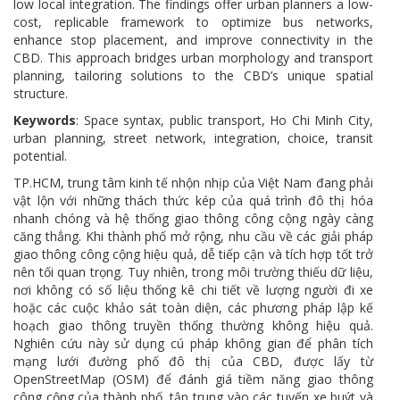
low local integration. The findings offer urban planners a low-
cost, replicable framework to optimize bus networks,
enhance stop placement, and improve connectivity in the
CBD. This approach bridges urban morphology and transport
planning, tailoring solutions to the CBD’s unique spatial
structure.
Keywords
: Space syntax, public transport, Ho Chi Minh City,
urban planning, street network, integration, choice, transit
potential.
TP.HCM, trung tâm kinh tế nhộn nhịp của Việt Nam đang phải
vật lộn với những thách thức kép của quá trình đô thị hóa
nhanh chóng và hệ thống giao thông công cộng ngày càng
căng thẳng. Khi thành phố mở rộng, nhu cầu về các giải pháp
giao thông công cộng hiệu quả, dễ tiếp cận và tích hợp tốt trở
nên tối quan trọng. Tuy nhiên, trong môi trường thiếu dữ liệu,
nơi không có số liệu thống kê chi tiết về lượng người đi xe
hoặc các cuộc khảo sát toàn diện, các phương pháp lập kế
hoạch giao thông truyền thống thường không hiệu quả.
Nghiên cứu này sử dụng cú pháp không gian để phân tích
mạng lưới đường phố đô thị của CBD, được lấy từ
OpenStreetMap (OSM) để đánh giá tiềm năng giao thông
công cộng của thành phố, tập trung vào các tuyến xe buýt và