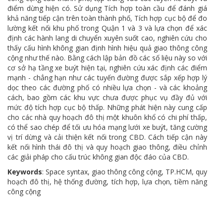
điểm dừng hiện có. Sử dụng Tích hợp toàn cầu để đánh giá
khả năng tiếp cận trên toàn thành phố, Tích hợp cục bộ để đo
lường kết nối khu phố trong Quận 1 và 3 và lựa chọn để xác
định các hành lang di chuyển xuyên suốt cao, nghiên cứu cho
thấy cấu hình không gian định hình hiệu quả giao thông công
cộng như thế nào. Bằng cách lập bản đồ các số liệu này so với
cơ sở hạ tầng xe buýt hiện tại, nghiên cứu xác định các điểm
mạnh - chẳng hạn như các tuyến đường được sắp xếp hợp lý
dọc theo các đường phố có nhiều lựa chọn - và các khoảng
cách, bao gồm các khu vực chưa được phục vụ đầy đủ với
mức độ tích hợp cục bộ thấp. Những phát hiện này cung cấp
cho các nhà quy hoạch đô thị một khuôn khổ có chi phí thấp,
có thể sao chép để tối ưu hóa mạng lưới xe buýt, tăng cường
vị trí dừng và cải thiện kết nối trong CBD. Cách tiếp cận này
kết nối hình thái đô thị và quy hoạch giao thông, điều chỉnh
các giải pháp cho cấu trúc không gian độc đáo của CBD.
Keywords
: Space syntax, giao thông công cộng, TP.HCM, quy
hoạch đô thị, hệ thống đường, tích hợp, lựa chọn, tiềm năng
công cộng