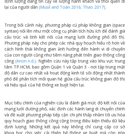
định lượng đáng tin cậy về lượng hành khách và thói quen đi
lại của người dân
(Musil and Toàn 2016; Thao 2017)
.
Trong bối cảnh này, phương pháp cú pháp không gian (space
syntax) nổi lên như một công cụ phân tích hữu ích để đánh giá
cấu trúc và tính kết nối của mạng lưới đường phố đô thị.
Phương pháp này cho phép các nhà quy hoạch hiểu rõ hơn về
cách hình thái không gian ảnh hưởng đến hành vi di chuyển
của con người cũng như tiềm năng phát triển giao thông công
cộng
(Anon n.d.)
. Nghiên cứu này tập trung vào khu vực trung
tâm TP.HCM, bao gồm Quận 1 và Quận 3 - nơi tập trung mật
độ dân cư cao nhất và hoạt động kinh tế sôi động nhất thành
phố để phân tích mối quan hệ giữa cấu trúc không gian đô thị
và hiệu quả của hệ thống xe buýt hiện tại.
Mục tiêu chính của nghiên cứu là đánh giá mức độ kết nối của
mạng lưới đường phố, xác định các hành lang di chuyển chính
và đề xuất phương pháp tiếp cận chi phí thấp nhằm tối ưu hóa
quy hoạch giao thông công cộng trong điều kiện thiếu dữ liệu
định lượng. Những kết quả này không chỉ cung cấp cơ sở
khoa học cho việc cải thiện hệ thống xe buýt mà còn góp