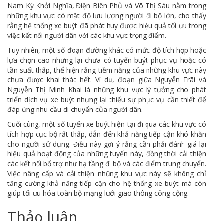
Nam Kỳ Khởi Nghĩa, Điện Biên Phủ và Võ Thị Sáu nằm trong
những khu vực có mật độ lưu lượng người đi bộ lớn, cho thấy
rằng hệ thống xe buýt đã phát huy được hiệu quả tối ưu trong
việc kết nối người dân với các khu vực trọng điểm.
Tuy nhiên, một số đoạn đường khác có mức độ tích hợp hoặc
lựa chọn cao nhưng lại chưa có tuyến buýt phục vụ hoặc có
tần suất thấp, thể hiện rằng tiềm năng của những khu vực này
chưa được khai thác hết. Ví dụ, đoạn giữa Nguyễn Trãi và
Nguyễn Thị Minh Khai là những khu vực lý tưởng cho phát
triển dịch vụ xe buýt nhưng lại thiếu sự phục vụ cần thiết để
đáp ứng nhu cầu di chuyển của người dân.
Cuối cùng, một số tuyến xe buýt hiện tại đi qua các khu vực có
tích hợp cục bộ rất thấp, dẫn đến khả năng tiếp cận khó khăn
cho người sử dụng. Điều này gợi ý rằng cần phải đánh giá lại
hiệu quả hoạt động của những tuyến này, đồng thời cải thiện
các kết nối bổ trợ như hạ tầng đi bộ và các điểm trung chuyển.
Việc nâng cấp và cải thiện những khu vực này sẽ không chỉ
tăng cường khả năng tiếp cận cho hệ thống xe buýt mà còn
giúp tối ưu hóa toàn bộ mạng lưới giao thông công cộng.
Thảo luận