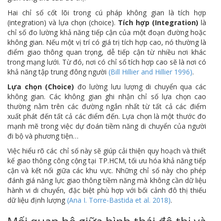
Hai chỉ số cốt lõi trong cú pháp không gian là tích hợp
(integration) và lựa chọn (choice).
Tích hợp (Integration)
là
chỉ số đo lường khả năng tiếp cận của một đoạn đường hoặc
không gian. Nếu một vị trí có giá trị tích hợp cao, nó thường là
điểm giao thông quan trọng, dễ tiếp cận từ nhiều nơi khác
trong mạng lưới. Từ đó, nơi có chỉ số tích hợp cao sẽ là nơi có
khả năng tập trung đông người
(Bill Hillier and Hillier 1996)
.
Lựa chọn
(Choice)
đo lường lưu lượng di chuyển qua các
không gian. Các không gian ghi nhận chỉ số lựa chọn cao
thường nằm trên các đường ngắn nhất từ tất cả các điểm
xuất phát đến tất cả các điểm đến. Lựa chọn là một thước đo
mạnh mẽ trong việc dự đoán tiềm năng di chuyển của người
đi bộ và phương tiện…
Việc hiểu rõ các chỉ số này sẽ giúp cải thiện quy hoạch và thiết
kế giao thông công cộng tại TP.HCM, tối ưu hóa khả năng tiếp
cận và kết nối giữa các khu vực. Những chỉ số này cho phép
đánh giá năng lực giao thông tiềm năng mà không cần dữ liệu
hành vi di chuyển, đặc biệt phù hợp với bối cảnh đô thị thiếu
dữ liệu định lượng
(Ana I. Torre-Bastida et al. 2018)
.