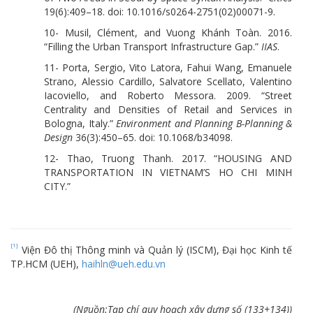
19(6):409–18. doi: 10.1016/s0264-2751(02)00071-9.
10- Musil, Clément, and Vuong Khánh Toàn. 2016.
“Filling the Urban Transport Infrastructure Gap.”
IIAS
.
11- Porta, Sergio, Vito Latora, Fahui Wang, Emanuele
Strano, Alessio Cardillo, Salvatore Scellato, Valentino
Iacoviello, and Roberto Messora. 2009. “Street
Centrality and Densities of Retail and Services in
Bologna, Italy.”
Environment and Planning B-Planning &
Design
36(3):450–65. doi: 10.1068/b34098.
12- Thao, Truong Thanh. 2017. “HOUSING AND
TRANSPORTATION IN VIETNAM’S HO CHI MINH
CITY.”
[1]
Viện Đô thị Thông minh và Quản lý (ISCM), Đại học Kinh tế
TP.HCM (UEH),
haihln@ueh.edu.vn
(Nguồn:Tạp chí quy hoạch xây dựng số (133+134))