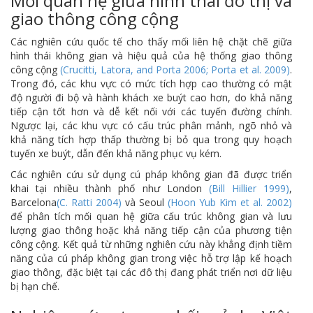
Mối quan hệ giữa hình thái đô thị và
giao thông công cộng
Các nghiên cứu quốc tế cho thấy mối liên hệ chặt chẽ giữa
hình thái không gian và hiệu quả của hệ thống giao thông
công cộng
(Crucitti, Latora, and Porta 2006; Porta et al. 2009)
.
Trong đó, các khu vực có mức tích hợp cao thường có mật
độ người đi bộ và hành khách xe buýt cao hơn, do khả năng
tiếp cận tốt hơn và dễ kết nối với các tuyến đường chính.
Ngược lại, các khu vực có cấu trúc phân mảnh, ngõ nhỏ và
khả năng tích hợp thấp thường bị bỏ qua trong quy hoạch
tuyến xe buýt, dẫn đến khả năng phục vụ kém.
Các nghiên cứu sử dụng cú pháp không gian đã được triển
khai tại nhiều thành phố như London
(Bill Hillier 1999)
,
Barcelona
(C. Ratti 2004)
và Seoul
(Hoon Yub Kim et al. 2002)
để phân tích mối quan hệ giữa cấu trúc không gian và lưu
lượng giao thông hoặc khả năng tiếp cận của phương tiện
công cộng. Kết quả từ những nghiên cứu này khẳng định tiềm
năng của cú pháp không gian trong việc hỗ trợ lập kế hoạch
giao thông, đặc biệt tại các đô thị đang phát triển nơi dữ liệu
bị hạn chế.