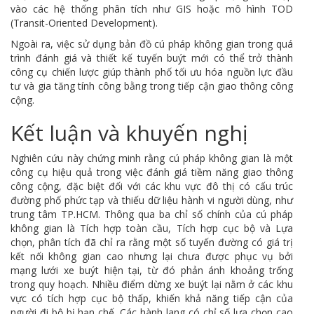
vào các hệ thống phân tích như GIS hoặc mô hình TOD
(Transit-Oriented Development).
Ngoài ra, việc sử dụng bản đồ cú pháp không gian trong quá
trình đánh giá và thiết kế tuyến buýt mới có thể trở thành
công cụ chiến lược giúp thành phố tối ưu hóa nguồn lực đầu
tư và gia tăng tính công bằng trong tiếp cận giao thông công
cộng.
Kết luận và khuyến nghị
Nghiên cứu này chứng minh rằng cú pháp không gian là một
công cụ hiệu quả trong việc đánh giá tiềm năng giao thông
công cộng, đặc biệt đối với các khu vực đô thị có cấu trúc
đường phố phức tạp và thiếu dữ liệu hành vi người dùng, như
trung tâm TP.HCM. Thông qua ba chỉ số chính của cú pháp
không gian là Tích hợp toàn cầu, Tích hợp cục bộ và Lựa
chọn, phân tích đã chỉ ra rằng một số tuyến đường có giá trị
kết nối không gian cao nhưng lại chưa được phục vụ bởi
mạng lưới xe buýt hiện tại, từ đó phản ánh khoảng trống
trong quy hoạch. Nhiều điểm dừng xe buýt lại nằm ở các khu
vực có tích hợp cục bộ thấp, khiến khả năng tiếp cận của
người đi bộ bị hạn chế. Các hành lang có chỉ số lựa chọn cao