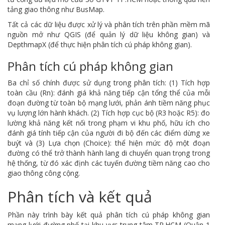
tảng giao thông như BusMap.
Tất cả các dữ liệu được xử lý và phân tích trên phần mềm mã
nguồn mở như QGIS (để quản lý dữ liệu không gian) và
DepthmapX (để thực hiện phân tích cú pháp không gian).
Phân tích cú pháp không gian
Ba chỉ số chính được sử dụng trong phân tích: (1) Tích hợp
toàn cầu (Rn): đánh giá khả năng tiếp cận tổng thể của mỗi
đoạn đường từ toàn bộ mạng lưới, phản ánh tiềm năng phục
vụ lượng lớn hành khách. (2) Tích hợp cục bộ (R3 hoặc R5): đo
lường khả năng kết nối trong phạm vi khu phố, hữu ích cho
đánh giá tính tiếp cận của người đi bộ đến các điểm dừng xe
buýt và (3) Lựa chọn (Choice): thể hiện mức độ một đoạn
đường có thể trở thành hành lang di chuyển quan trọng trong
hệ thống, từ đó xác định các tuyến đường tiềm năng cao cho
giao thông công cộng.
Phân tích và kết quả
Phần này trình bày kết quả phân tích cú pháp không gian
mạng lưới đường phố tại khu vực trung tâm TP.HCM (Quận 1