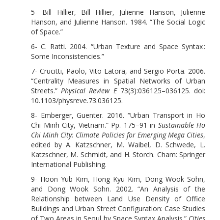
5- Bill Hillier, Bill Hillier, Julienne Hanson, Julienne
Hanson, and Julienne Hanson. 1984. “The Social Logic
of Space.”
6- C. Ratti. 2004. “Urban Texture and Space Syntax :
Some Inconsistencies.”
7- Crucitti, Paolo, Vito Latora, and Sergio Porta. 2006.
“Centrality Measures in Spatial Networks of Urban
Streets.”
Physical Review E
73(3):036125–036125. doi:
10.1103/physreve.73.036125.
8- Emberger, Guenter. 2016. “Urban Transport in Ho
Chi Minh City, Vietnam.” Pp. 175–91 in
Sustainable Ho
Chi Minh City: Climate Policies for Emerging Mega Cities
,
edited by A. Katzschner, M. Waibel, D. Schwede, L.
Katzschner, M. Schmidt, and H. Storch. Cham: Springer
International Publishing.
9- Hoon Yub Kim, Hong Kyu Kim, Dong Wook Sohn,
and Dong Wook Sohn. 2002. “An Analysis of the
Relationship between Land Use Density of Office
Buildings and Urban Street Configuration: Case Studies
of Two Areas in Seoul by Space Syntax Analysis.”
Cities