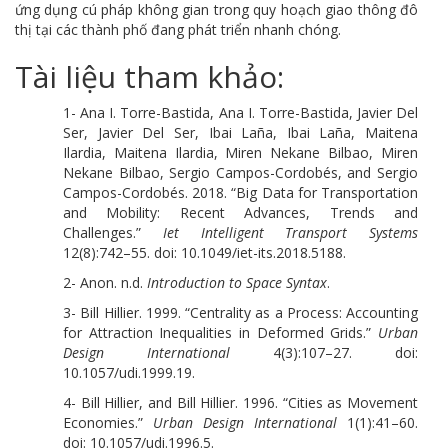
ứng dụng cú pháp không gian trong quy hoạch giao thông đô
thị tại các thành phố đang phát triển nhanh chóng.
Tài liệu tham khảo:
1- Ana I. Torre-Bastida, Ana I. Torre-Bastida, Javier Del
Ser, Javier Del Ser, Ibai Laña, Ibai Laña, Maitena
Ilardia, Maitena Ilardia, Miren Nekane Bilbao, Miren
Nekane Bilbao, Sergio Campos-Cordobés, and Sergio
Campos-Cordobés. 2018. “Big Data for Transportation
and Mobility: Recent Advances, Trends and
Challenges.”
Iet Intelligent Transport Systems
12(8):742–55. doi: 10.1049/iet-its.2018.5188.
2- Anon. n.d.
Introduction to Space Syntax
.
3- Bill Hillier. 1999. “Centrality as a Process: Accounting
for Attraction Inequalities in Deformed Grids.”
Urban
Design International
4(3):107–27. doi:
10.1057/udi.1999.19.
4- Bill Hillier, and Bill Hillier. 1996. “Cities as Movement
Economies.”
Urban Design International
1(1):41–60.
doi: 10.1057/udi.1996.5.