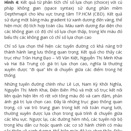
Hình 4:
Kết quả từ phân tích chỉ số lựa chọn (choice) với cú
pháp không gian (space syntax) sử dụng phần mềm
DepthmapX cho khu vực trung tâm TP.HCM (CBD). Kết quả
sử dụng một bảng màu gradient từ xanh dương đến vàng, thể
hiện mức độ tích hợp toàn cầu. Màu xanh dương đại diện cho
các không gian có độ chỉ số lựa chọn thấp, trong khi màu đỏ
biểu thị các không gian có chỉ số lựa chọn cao
Chỉ số lựa chọn thể hiện các tuyến đường có khả năng trở
thành hành lang lưu thông quan trọng. Kết quả cho thấy các
trục như Trần Hưng Đạo – Võ Văn Kiệt, Nguyễn Thị Minh Khai
và Hai Bà Trưng có giá trị lựa chọn cao, nghĩa là thường
xuyên được “đi qua” khi di chuyển giữa các điểm trong hệ
thống.
Những tuyến đường chính như Lê Lợi, Nam Kỳ Khởi Nghĩa,
Nguyễn Thị Minh Khai, Điện Biên Phủ và một số trục kết nối
liên quận hiện lên rõ rệt với tông màu đỏ và cam đậm, phản
ánh giá trị lựa chọn cao. Đây là những trục giao thông quan
trọng, có vai trò trung gian trong kết nối toàn mạng lưới,
thường xuyên được lựa chọn trong quá trình di chuyển giữa
các khu vực. Ngược lại, các đường hẻm nhỏ, các tuyến nội bộ
trong khu dân cư hoặc quanh các cơ sở hành chính có màu
sắc thiên về xanh dương, thể hiện mức độ lựa chọn thấp. Điều