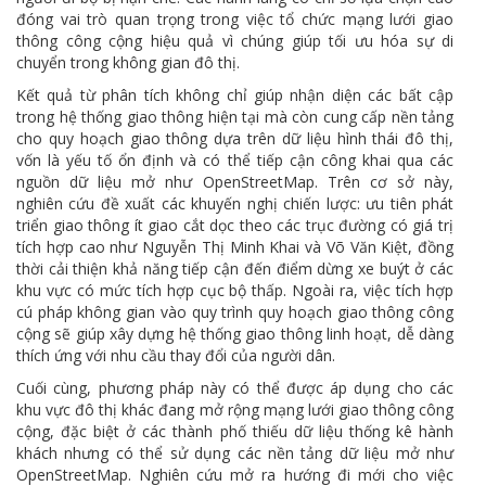
đóng vai trò quan trọng trong việc tổ chức mạng lưới giao
thông công cộng hiệu quả vì chúng giúp tối ưu hóa sự di
chuyển trong không gian đô thị.
Kết quả từ phân tích không chỉ giúp nhận diện các bất cập
trong hệ thống giao thông hiện tại mà còn cung cấp nền tảng
cho quy hoạch giao thông dựa trên dữ liệu hình thái đô thị,
vốn là yếu tố ổn định và có thể tiếp cận công khai qua các
nguồn dữ liệu mở như OpenStreetMap. Trên cơ sở này,
nghiên cứu đề xuất các khuyến nghị chiến lược: ưu tiên phát
triển giao thông ít giao cắt dọc theo các trục đường có giá trị
tích hợp cao như Nguyễn Thị Minh Khai và Võ Văn Kiệt, đồng
thời cải thiện khả năng tiếp cận đến điểm dừng xe buýt ở các
khu vực có mức tích hợp cục bộ thấp. Ngoài ra, việc tích hợp
cú pháp không gian vào quy trình quy hoạch giao thông công
cộng sẽ giúp xây dựng hệ thống giao thông linh hoạt, dễ dàng
thích ứng với nhu cầu thay đổi của người dân.
Cuối cùng, phương pháp này có thể được áp dụng cho các
khu vực đô thị khác đang mở rộng mạng lưới giao thông công
cộng, đặc biệt ở các thành phố thiếu dữ liệu thống kê hành
khách nhưng có thể sử dụng các nền tảng dữ liệu mở như
OpenStreetMap. Nghiên cứu mở ra hướng đi mới cho việc