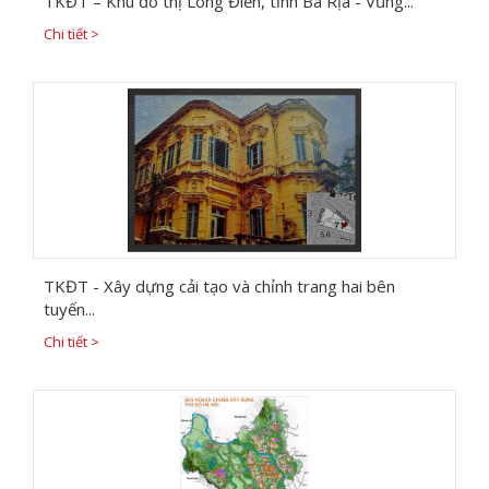
TKĐT – Khu đô thị Long Điền, tỉnh Bà Rịa - Vũng...
Chi tiết >
TKĐT - Xây dựng cải tạo và chỉnh trang hai bên
tuyến...
Chi tiết >