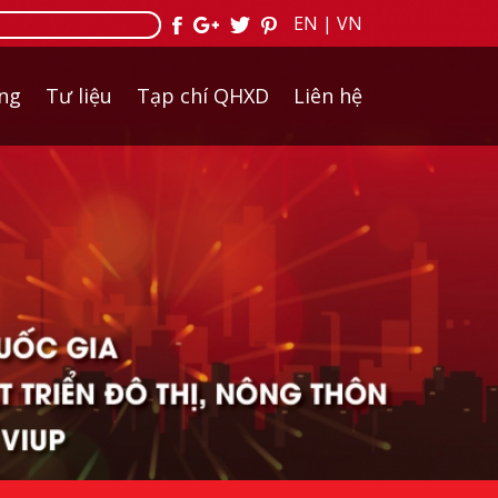
EN
|
VN
ởng
Tư liệu
Tạp chí QHXD
Liên hệ