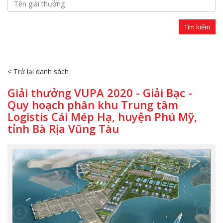
< Trở lại danh sách
Giải thưởng VUPA 2020 - Giải Bạc -
Quy hoạch phân khu Trung tâm
Logistis Cái Mép Hạ, huyện Phú Mỹ,
tỉnh Bà Rịa Vũng Tàu