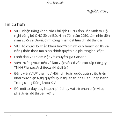
Ảnh lưu niệm
(Nguồn:VIUP)
Tin cũ hơn
VIUP nhận Bằng khen của Chủ tịch UBND tỉnh Bắc Ninh tại Hội
nghị công bố QHC đô thị Bắc Ninh đến năm 2050, tầm nhìn đến
năm 2075 và Quyết định công nhận đạt tiêu chí đô thị loại I
VIUP tổ chức Hội thảo khoa học “Mô hình quy hoạch đô thị và
nông thôn theo mô hình chính quyền địa phương hai cấp”
Lãnh đạo VIUP làm việc với chuyên gia Canada
Viện trưởng VIUP tiếp và làm việc với Cố vấn cao cấp Công ty
TNHH Plantec Architects (Nhật Bản)
Đảng viên VIUP tham dự Hội nghị toàn quốc quán triệt, triển
khai thực hiện Nghị quyết Hội nghị lần thứ ba Ban Chấp hành
Trung ương Đảng khóa XIV
Đổi mới tư duy quy hoạch, phát huy vai trò phản biện vì sự
phát triển đô thị bền vững