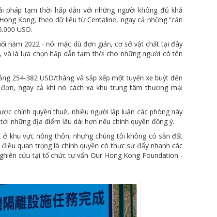
giải pháp tạm thời hấp dẫn với những người không đủ khả
i Hong Kong, theo dữ liệu từ Centaline, ngay cả những “căn
5.000 USD.
uối năm 2022 - nói mặc dù đơn giản, cơ sở vật chất tại đây
 và là lựa chọn hấp dẫn tạm thời cho những người có tên
oảng 254-382 USD/tháng và sắp xếp một tuyến xe buýt đến
p đơn, ngay cả khi nó cách xa khu trung tâm thương mại
ược chính quyền thuê, nhiều người lập luận các phòng này
tới những địa điểm lâu dài hơn nếu chính quyền đồng ý.
t ở khu vực nông thôn, nhưng chúng tôi không có sẵn đất
 điều quan trọng là chính quyền có thực sự đẩy nhanh các
nghiên cứu tại tổ chức tư vấn Our Hong Kong Foundation -