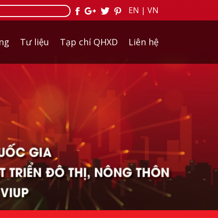
EN
|
VN
ởng
Tư liệu
Tạp chí QHXD
Liên hệ