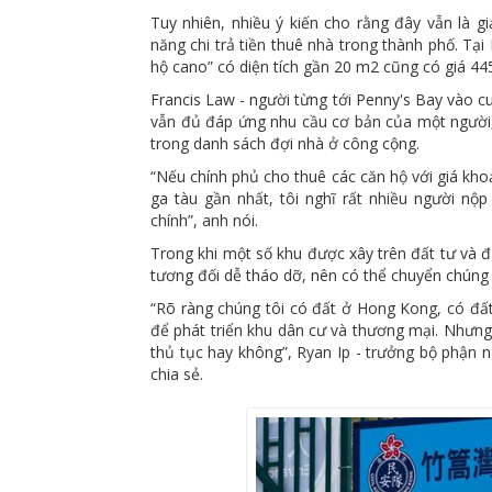
Tuy nhiên, nhiều ý kiến cho rằng đây vẫn là 
năng chi trả tiền thuê nhà trong thành phố. Tạ
hộ cano” có diện tích gần 20 m2 cũng có giá 44
Francis Law - người từng tới Penny's Bay vào c
vẫn đủ đáp ứng nhu cầu cơ bản của một người,
trong danh sách đợi nhà ở công cộng.
“Nếu chính phủ cho thuê các căn hộ với giá kh
ga tàu gần nhất, tôi nghĩ rất nhiều người nộ
chính”, anh nói.
Trong khi một số khu được xây trên đất tư và đ
tương đối dễ tháo dỡ, nên có thể chuyển chúng 
“Rõ ràng chúng tôi có đất ở Hong Kong, có đấ
để phát triển khu dân cư và thương mại. Nhưng
thủ tục hay không”, Ryan Ip - trưởng bộ phận 
chia sẻ.