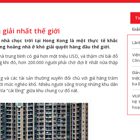
Ti
giải nhất thế giới
Giả
nhà chọc trời tại Hong Kong là một thực tế khắc
Lãn
ủng hoảng nhà ở khó giải quyết hàng đầu thế giới.
Viện
 trung bình có giá hơn một triệu USD, và thậm chí bãi đỗ
Công
g khi đó, hơn 200.000 người phải chờ đợi ít nhất nửa thập
Đản
ng và các tài sản thường xuyên đổi chủ với giá hàng trăm
triệ
ba 
ưới mức nghèo khổ. Nhiều người sống trong những khu dân
ĩa “cái lồng” giữa khu chung cư đổ nát.
VIU
hệ 
hoạc