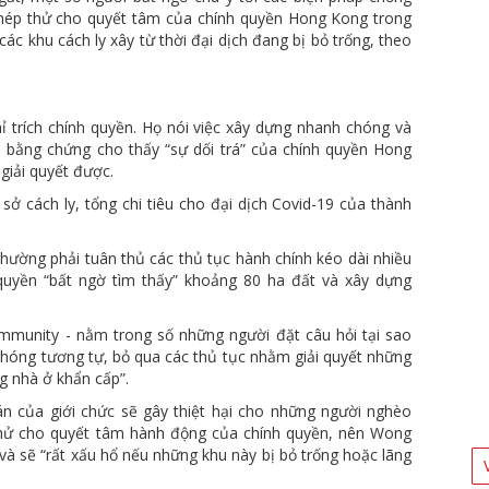
phép thử cho quyết tâm của chính quyền Hong Kong trong
các khu cách ly xây từ thời đại dịch đang bị bỏ trống, theo
ỉ trích chính quyền. Họ nói việc xây dựng nhanh chóng và
à bằng chứng cho thấy “sự dối trá” của chính quyền Hong
 giải quyết được.
 sở cách ly, tổng chi tiêu cho đại dịch Covid-19 của thành
ường phải tuân thủ các thủ tục hành chính kéo dài nhiều
 quyền “bất ngờ tìm thấy” khoảng 80 ha đất và xây dựng
mmunity - nằm trong số những người đặt câu hỏi tại sao
chóng tương tự, bỏ qua các thủ tục nhằm giải quyết những
g nhà ở khẩn cấp”.
n của giới chức sẽ gây thiệt hại cho những người nghèo
p thử cho quyết tâm hành động của chính quyền, nên Wong
 và sẽ “rất xấu hổ nếu những khu này bị bỏ trống hoặc lãng