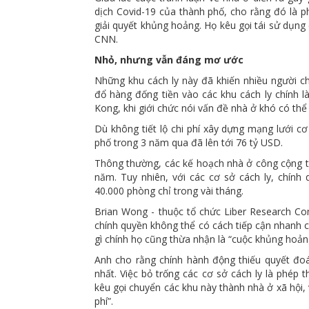
dịch Covid-19 của thành phố, cho rằng đó là 
giải quyết khủng hoảng. Họ kêu gọi tái sử dụng 
CNN.
Nhỏ, nhưng vẫn đáng mơ ước
Những khu cách ly này đã khiến nhiều người ch
đổ hàng đống tiền vào các khu cách ly chính l
Kong, khi giới chức nói vấn đề nhà ở khó có thể
Dù không tiết lộ chi phí xây dựng mạng lưới cơ
phố trong 3 năm qua đã lên tới 76 tỷ USD.
Thông thường, các kế hoạch nhà ở công cộng th
năm. Tuy nhiên, với các cơ sở cách ly, chính
40.000 phòng chỉ trong vài tháng.
Brian Wong - thuộc tổ chức Liber Research Co
chính quyền không thể có cách tiếp cận nhanh 
gì chính họ cũng thừa nhận là “cuộc khủng hoản
Anh cho rằng chính hành động thiếu quyết đoá
nhất. Việc bỏ trống các cơ sở cách ly là phé
kêu gọi chuyển các khu này thành nhà ở xã hội,
phí”.