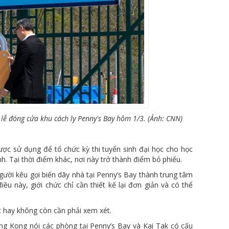
 lễ đóng cửa khu cách ly Penny's Bay hôm 1/3. (Ảnh: CNN)
ợc sử dụng để tổ chức kỳ thi tuyển sinh đại học cho học
h. Tại thời điểm khác, nơi này trở thành điểm bỏ phiếu.
gười kêu gọi biến dãy nhà tại Penny’s Bay thành trung tâm
u này, giới chức chỉ cần thiết kế lại đơn giản và có thể
ất hay không còn cần phải xem xét.
ng Kong nói các phòng tại Penny’s Bay và Kai Tak có cấu