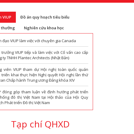
n VIUP
Đồ án quy hoạch tiêu biểu
i thưởng
Nghiên cứu khoa học
h đạo VIUP làm việc với chuyên gia Canada
 trưởng VIUP tiếp và làm việc với Cố vấn cao cấp
 ty TNHH Plantec Architects (Nhật Bản)
g viên VIUP tham dự Hội nghị toàn quốc quán
t, triển khai thực hiện Nghị quyết Hội nghị lần thứ
Ban Chấp hành Trung ương Đảng khóa XIV
P đóng góp tham luận về định hướng phát triển
thống đô thị Việt Nam tại Hội thảo của Hội Quy
h Phát triển Đô thị Việt Nam
Tạp chí QHXD