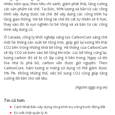
nhiều năm qua, theo tiêu chí xanh, giảm phát thải, tăng cường
các sản phẩm tái chế. Tại Đức, 90% lượng xà bần từ các công
trình xây dựng được tái chế để xây dựng các công trình hạ
tầng giao thông. Với bê tông tái chế thì cát tự nhiên sẽ ít hơn,
thay vào đó là vụn nghiền từ bê tông và xà bần từ các công
trình xây dựng cũ.
Ở Canada, công ty khởi nghiệp sáng tạo CarbonCure sáng chế
một hệ thống sản xuất bê tông mới, giúp giữ lại lượng khí thải
CO2 bên trong những khối bê tông. Hệ thống của CarbonCure
sẽ lấy CO2 và bơm vào bê tông khi trộn. Lúc bê tông cứng lại,
lượng carbon đó sẽ bị cô lập cứng ở bên trong. Ngay cả khi
tòa nhà bị phá bỏ, carbon vẫn được giữ nguyên. Theo
CarbonCure, hàm lượng xi măng sử dụng có thể giảm được
5%-7%. Không những thế, việc bổ sung CO2 cũng giúp tăng
cường độ bền cho vật liệu.
(Nguồn:sggp.org.vn)
Tin cũ hơn
Cách Nhật Bản xây dựng công trình trụ vững trước động đất
EU siết chặt quản lý AI