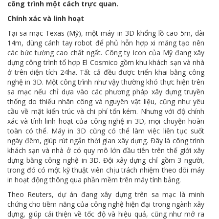
công trình một cách trực quan.
Chính xác và linh hoạt
Tại sa mạc Texas (Mỹ), một máy in 3D khổng lồ cao 5m, dài
14m, dùng cánh tay robot để phủ hỗn hợp xi măng tạo nên
các bức tường cao chất ngất. Công ty Icon của Mỹ đang xây
dựng công trình tổ hợp El Cosmico gồm khu khách sạn và nhà
ở trên diện tích 24ha. Tất cả đều được triển khai bằng công
nghệ in 3D. Một công trình như vậy thường khó thực hiện trên
sa mạc nếu chỉ dựa vào các phương pháp xây dựng truyền
thống do thiếu nhân công và nguyên vật liệu, cũng như yêu
cầu về mặt kiến trúc và chi phí tốn kém. Nhưng với độ chính
xác và tính linh hoạt của công nghệ in 3D, mọi chuyện hoàn
toàn có thể. Máy in 3D cũng có thể làm việc liên tục suốt
ngày đêm, giúp rút ngắn thời gian xây dựng. Đây là công trình
khách sạn và nhà ở có quy mô lớn đầu tiên trên thế giới xây
dựng bằng công nghệ in 3D. Đội xây dựng chỉ gồm 3 người,
trong đó có một kỹ thuật viên chịu trách nhiệm theo dõi máy
in hoạt động thông qua phần mềm trên máy tính bảng.
Theo Reuters, dự án đang xây dựng trên sa mạc là minh
chứng cho tiềm năng của công nghệ hiện đại trong ngành xây
dựng, giúp cải thiện về tốc độ và hiệu quả, cũng như mở ra