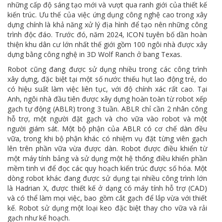
những cấp độ sáng tạo mới và vượt qua ranh giới của thiết kế
kiến trúc. Ưu thế của việc ứng dụng công nghệ cao trong xây
dựng chính là khả năng xử lý địa hình để tạo nên những công
trình độc đáo. Trước đó, năm 2024, ICON tuyên bố dần hoàn
thiện khu dân cư lớn nhất thế giới gồm 100 ngôi nhà được xây
dựng bằng công nghệ in 3D Wolf Ranch ở bang Texas.
Robot cũng đang được sử dụng nhiều trong các công trình
xây dựng, đặc biệt tại một số nước thiếu hụt lao động trẻ, do
có hiệu suất làm việc liên tục, với độ chính xác rất cao. Tại
Anh, ngôi nhà đầu tiên được xây dựng hoàn toàn từ robot xếp
gạch tự động (ABLR) trong 3 tuần. ABLR chỉ cần 2 nhân công
hỗ trợ, một người đặt gạch và cho vữa vào robot và một
người giám sát. Một bộ phận của ABLR có cơ chế dàn đều
vữa, trong khi bộ phận khác có nhiệm vụ đặt từng viên gạch
lên trên phần vữa vừa được dàn. Robot được điều khiển từ
một máy tính bảng và sử dụng một hệ thống điều khiển phần
mềm tinh vi để đọc các quy hoạch kiến trúc được số hóa. Một
dòng robot khác đang được sử dụng tại nhiều công trình lớn
là Hadrian X, được thiết kế ở dạng có máy tính hỗ trợ (CAD)
và có thể làm mọi việc, bao gồm cắt gạch để lắp vừa với thiết
kế. Robot sử dụng một loại keo đặc biệt thay cho vữa và rải
gạch như kế hoạch.