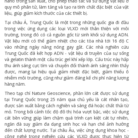
nano trong sản xuất, cho phép thao tác và sử dụng vật liệu ở
quy mô phân tử, làm tăng và tạo ra tính chất đặc biệt của vật
liệu, giúp giảm kích thước của các thiết bị.
Tại châu Á, Trung Quốc là một trong những quốc gia đi đầu
trong việc ứng dụng các loại VLXD mới thân thiện với môi
trường, trong đó có cả nguồn gốc từ sinh khối sử dụng ADN.
Vật liệu mới có thể giảm nhiệt cho các tòa nhà tới 16 độ C
vào những ngày nắng nóng gay gắt. Các nhà nghiên cứu
Trung Quốc đã kết hợp ADN - vật liệu di truyền của sự sống
và gelatin thành một cấu trúc gel khí xếp lớp. Cấu trúc này hấp
thu ánh sáng cực tím và chuyển đổi thành ánh sáng nhìn thấy
được, mang lại hiệu quả giảm nhiệt đặc biệt, giảm thiểu ô
nhiễm môi trường, cũng như giảm đáng kể chi phí năng lượng
hàng năm.
Theo tạp chí Nature Geoscience, phần lớn cát được sử dụng
tại Trung Quốc trong 25 năm qua chủ yếu là cát nhân tạo,
được sản xuất bằng cách nghiền và sàng đá hoặc chất thải từ
mỏ. Trong bối cảnh tốc độ đô thị hóa vượt bậc, việc sử dụng
cát bền vững giúp làm chậm quá trình cạn kiệt cát tự nhiên,
ngăn đà suy giảm đa dạng sinh học và hạn chế ảnh hưởng
đến chất lượng nước. Tại châu Âu, việc ứng dụng khoa học -
công nghệ trong nghiên cứu các VLXD được thực hiện từ