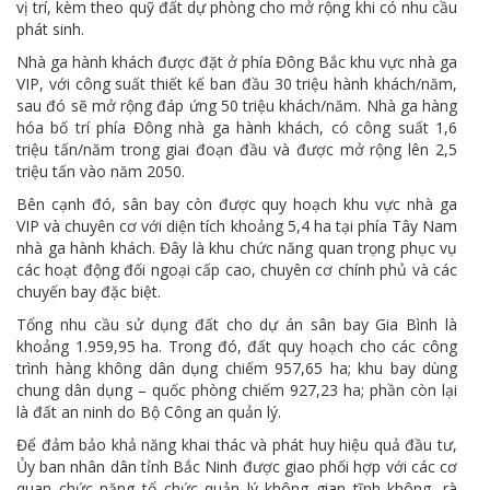
vị trí, kèm theo quỹ đất dự phòng cho mở rộng khi có nhu cầu
phát sinh.
Nhà ga hành khách được đặt ở phía Đông Bắc khu vực nhà ga
VIP, với công suất thiết kế ban đầu 30 triệu hành khách/năm,
sau đó sẽ mở rộng đáp ứng 50 triệu khách/năm. Nhà ga hàng
hóa bố trí phía Đông nhà ga hành khách, có công suất 1,6
triệu tấn/năm trong giai đoạn đầu và được mở rộng lên 2,5
triệu tấn vào năm 2050.
Bên cạnh đó, sân bay còn được quy hoạch khu vực nhà ga
VIP và chuyên cơ với diện tích khoảng 5,4 ha tại phía Tây Nam
nhà ga hành khách. Đây là khu chức năng quan trọng phục vụ
các hoạt động đối ngoại cấp cao, chuyên cơ chính phủ và các
chuyến bay đặc biệt.
Tổng nhu cầu sử dụng đất cho dự án sân bay Gia Bình là
khoảng 1.959,95 ha. Trong đó, đất quy hoạch cho các công
trình hàng không dân dụng chiếm 957,65 ha; khu bay dùng
chung dân dụng – quốc phòng chiếm 927,23 ha; phần còn lại
là đất an ninh do Bộ Công an quản lý.
Để đảm bảo khả năng khai thác và phát huy hiệu quả đầu tư,
Ủy ban nhân dân tỉnh Bắc Ninh được giao phối hợp với các cơ
quan chức năng tổ chức quản lý không gian tĩnh không, rà