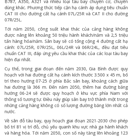
B787, A350, A321 và nhiều loại tàu bay chuyên cơ, chuyên
dùng khác. Phương thức tiếp cận hạ cánh áp dụng tiêu chuẩn
CAT III cho đường cất hạ cánh 07L/25R và CAT II cho đường
07R/25L.
Tới năm 2050, công suất khai thác của cảng hàng không
được nâng lên khoảng 50 triệu hành khách/năm và 2,5 triệu
tấn hàng hóa/năm. Sân bay sẽ có tổng cộng 4 đường cất hạ
cánh: 07L/25R, 07R/25L, 06L/24R và 06R/24L, đều đạt tiêu
chuẩn CAT III, đáp ứng yêu cầu khai thác của các loại tàu bay
hiện đại nhất.
Cụ thể, trong giai đoạn đến năm 2030, Gia Bình được quy
hoạch với hai đường cất hạ cánh kích thước 3.500 x 45 m, bố
trí theo hướng 07-25 ở phía Bắc sân bay, khoảng cách giữa
hai đường là 366 m. Đến năm 2050, thêm hai đường băng
hướng 06-24 sẽ được quy hoạch ở khu vực phía Nam với
thông số tương tự. Điều này giúp sân bay trở thành một trong
những cảng hàng không có số lượng đường băng lớn nhất cả
nước.
Về sân đỗ tàu bay, quy hoạch giai đoạn 2021-2030 cho phép
bố trí 81 vị trí đỗ, chủ yếu quanh khu vực nhà ga hành khách
và hàng hóa. Tới năm 2050, con số này tăng lên khoảng 123