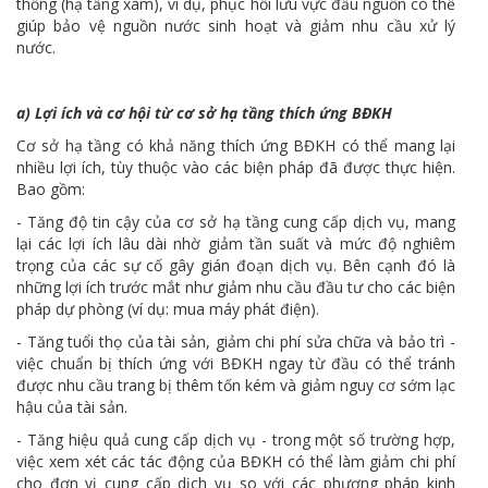
thống (hạ tầng xám), ví dụ, phục hồi lưu vực đầu nguồn có thể
giúp bảo vệ nguồn nước sinh hoạt và giảm nhu cầu xử lý
nước.
a) Lợi ích và cơ hội từ cơ sở hạ tầng thích ứng BĐKH
Cơ sở hạ tầng có khả năng thích ứng BĐKH có thể mang lại
nhiều lợi ích, tùy thuộc vào các biện pháp đã được thực hiện.
Bao gồm:
- Tăng độ tin cậy của cơ sở hạ tầng cung cấp dịch vụ, mang
lại các lợi ích lâu dài nhờ giảm tần suất và mức độ nghiêm
trọng của các sự cố gây gián đoạn dịch vụ. Bên cạnh đó là
những lợi ích trước mắt như giảm nhu cầu đầu tư cho các biện
pháp dự phòng (ví dụ: mua máy phát điện).
- Tăng tuổi thọ của tài sản, giảm chi phí sửa chữa và bảo trì -
việc chuẩn bị thích ứng với BĐKH ngay từ đầu có thể tránh
được nhu cầu trang bị thêm tốn kém và giảm nguy cơ sớm lạc
hậu của tài sản.
- Tăng hiệu quả cung cấp dịch vụ - trong một số trường hợp,
việc xem xét các tác động của BĐKH có thể làm giảm chi phí
cho đơn vị cung cấp dịch vụ so với các phương pháp kinh