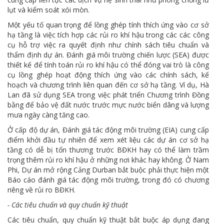
lụt và kiểm soát xói mòn.
Một yếu tố quan trọng để lồng ghép tính thích ứng vào cơ sở
hạ tầng là việc tích hợp các rủi ro khí hậu trong các các công
cụ hỗ trợ việc ra quyết định như chính sách tiêu chuẩn và
thẩm định dự án. Đánh giá môi trường chiến lược (SEA) được
thiết kế để tính toán rủi ro khí hậu có thể đóng vai trò là công
cụ lồng ghép hoạt động thích ứng vào các chính sách, kế
hoạch và chương trình liên quan đến cơ sở hạ tầng. Ví dụ, Hà
Lan đã sử dụng SEA trong việc phát triển Chương trình Đồng
bằng để bảo vệ đất nước trước mực nước biển dâng và lượng
mưa ngày càng tăng cao.
Ở cấp độ dự án, Đánh giá tác động môi trường (EIA) cung cấp
điểm khởi đầu tự nhiên để xem xét liệu các dự án cơ sở hạ
tầng có dễ bị tổn thương trước BĐKH hay có thể làm trầm
trọng thêm rủi ro khí hậu ở những nơi khác hay không. Ở Nam
Phi, Dự án mở rộng Cảng Durban bắt buộc phải thực hiện một
Báo cáo đánh giá tác động môi trường, trong đó có chương
riêng về rủi ro BĐKH.
- Các tiêu chuẩn và quy chuẩn kỹ thuật
Các tiêu chuẩn, quy chuẩn kỹ thuật bắt buộc áp dụng đang