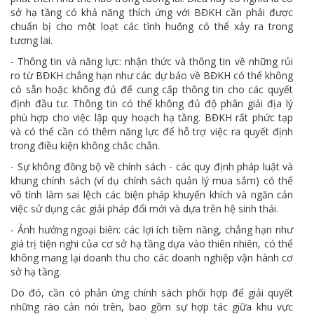
sở hạ tầng có khả năng thích ứng với BĐKH cần phải được
chuẩn bị cho một loạt các tình huống có thể xảy ra trong
tương lai.
- Thông tin và năng lực: nhận thức và thông tin về những rủi
ro từ BĐKH chẳng hạn như các dự báo về BĐKH có thể không
có sẵn hoặc không đủ để cung cấp thông tin cho các quyết
định đầu tư. Thông tin có thể không đủ độ phân giải địa lý
phù hợp cho việc lập quy hoạch hạ tầng. BĐKH rất phức tạp
và có thể cần có thêm năng lực để hỗ trợ việc ra quyết định
trong điều kiện không chắc chắn.
- Sự không đồng bộ về chính sách - các quy định pháp luật và
khung chính sách (ví dụ chính sách quản lý mua sắm) có thể
vô tình làm sai lệch các biện pháp khuyến khích và ngăn cản
việc sử dụng các giải pháp đổi mới và dựa trên hệ sinh thái.
- Ảnh hưởng ngoại biên: các lợi ích tiềm năng, chẳng hạn như
giá trị tiện nghi của cơ sở hạ tầng dựa vào thiên nhiên, có thể
không mang lại doanh thu cho các doanh nghiệp vận hành cơ
sở hạ tầng.
Do đó, cần có phản ứng chính sách phối hợp để giải quyết
những rào cản nói trên, bao gồm sự hợp tác giữa khu vực