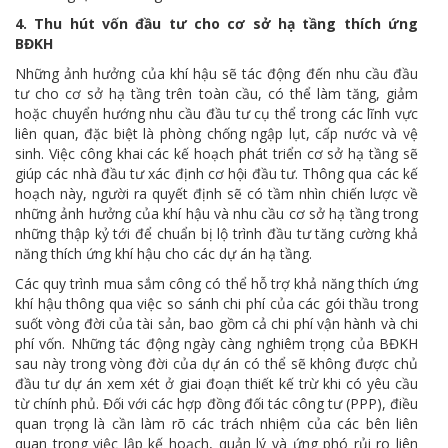
4. Thu hút vốn đầu tư cho cơ sở hạ tầng thích ứng
BĐKH
Những ảnh hưởng của khí hậu sẽ tác động đến nhu cầu đầu
tư cho cơ sở hạ tầng trên toàn cầu, có thể làm tăng, giảm
hoặc chuyển hướng nhu cầu đầu tư cụ thể trong các lĩnh vực
liên quan, đặc biệt là phòng chống ngập lụt, cấp nước và vệ
sinh. Việc công khai các kế hoạch phát triển cơ sở hạ tầng sẽ
giúp các nhà đầu tư xác định cơ hội đầu tư. Thông qua các kế
hoạch này, người ra quyết định sẽ có tầm nhìn chiến lược về
những ảnh hưởng của khí hậu và nhu cầu cơ sở hạ tầng trong
những thập kỷ tới để chuẩn bị lộ trình đầu tư tăng cường khả
năng thích ứng khí hậu cho các dự án hạ tầng.
Các quy trình mua sắm công có thể hỗ trợ khả năng thích ứng
khí hậu thông qua việc so sánh chi phí của các gói thầu trong
suốt vòng đời của tài sản, bao gồm cả chi phí vận hành và chi
phí vốn. Những tác động ngày càng nghiêm trọng của BĐKH
sau này trong vòng đời của dự án có thể sẽ không được chủ
đầu tư dự án xem xét ở giai đoạn thiết kế trừ khi có yêu cầu
từ chính phủ. Đối với các hợp đồng đối tác công tư (PPP), điều
quan trọng là cần làm rõ các trách nhiệm của các bên liên
quan trong việc lập kế hoạch, quản lý và ứng phó rủi ro liên