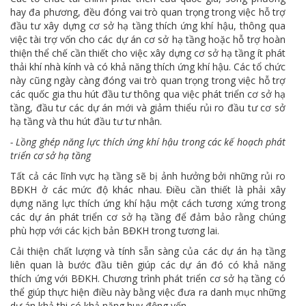
hay đa phương, đều đóng vai trò quan trọng trong việc hỗ trợ
đầu tư xây dựng cơ sở hạ tầng thích ứng khí hậu, thông qua
việc tài trợ vốn cho các dự án cơ sở hạ tầng hoặc hỗ trợ hoàn
thiện thể chế cần thiết cho việc xây dựng cơ sở hạ tầng ít phát
thải khí nhà kính và có khả năng thích ứng khí hậu. Các tổ chức
này cũng ngày càng đóng vai trò quan trọng trong việc hỗ trợ
các quốc gia thu hút đầu tư thông qua việc phát triển cơ sở hạ
tầng, đầu tư các dự án mới và giảm thiểu rủi ro đầu tư cơ sở
hạ tầng và thu hút đầu tư tư nhân.
- Lồng ghép năng lực thích ứng khí hậu trong các kế hoạch phát
triển cơ sở hạ tầng
Tất cả các lĩnh vực hạ tầng sẽ bị ảnh hưởng bởi những rủi ro
BĐKH ở các mức độ khác nhau. Điều cần thiết là phải xây
dựng năng lực thích ứng khí hậu một cách tương xứng trong
các dự án phát triển cơ sở hạ tầng để đảm bảo rằng chúng
phù hợp với các kịch bản BĐKH trong tương lai.
Cải thiện chất lượng và tính sẵn sàng của các dự án hạ tầng
liên quan là bước đầu tiên giúp các dự án đó có khả năng
thích ứng với BĐKH. Chương trình phát triển cơ sở hạ tầng có
thể giúp thực hiện điều này bằng việc đưa ra danh mục những
dự án khả thi có khả năng huy động vốn.