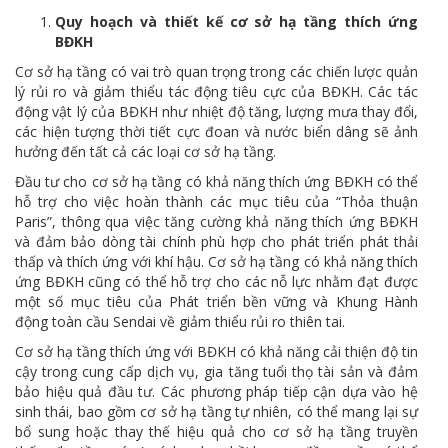
Quy hoạch và thiết kế cơ sở hạ tầng thích ứng
BĐKH
Cơ sở hạ tầng có vai trò quan trọng trong các chiến lược quản
lý rủi ro và giảm thiểu tác động tiêu cực của BĐKH. Các tác
động vật lý của BĐKH như nhiệt độ tăng, lượng mưa thay đổi,
các hiện tượng thời tiết cực đoan và nước biển dâng sẽ ảnh
hưởng đến tất cả các loại cơ sở hạ tầng.
Đầu tư cho cơ sở hạ tầng có khả năng thích ứng BĐKH có thể
hỗ trợ cho việc hoàn thành các mục tiêu của “Thỏa thuận
Paris”, thông qua việc tăng cường khả năng thích ứng BĐKH
và đảm bảo dòng tài chính phù hợp cho phát triển phát thải
thấp và thích ứng với khí hậu. Cơ sở hạ tầng có khả năng thích
ứng BĐKH cũng có thể hỗ trợ cho các nỗ lực nhằm đạt được
một số mục tiêu của Phát triển bền vững và Khung Hành
động toàn cầu Sendai về giảm thiểu rủi ro thiên tai.
Cơ sở hạ tầng thích ứng với BĐKH có khả năng cải thiện độ tin
cậy trong cung cấp dịch vụ, gia tăng tuổi thọ tài sản và đảm
bảo hiệu quả đầu tư. Các phương pháp tiếp cận dựa vào hệ
sinh thái, bao gồm cơ sở hạ tầng tự nhiên, có thể mang lại sự
bổ sung hoặc thay thế hiệu quả cho cơ sở hạ tầng truyền