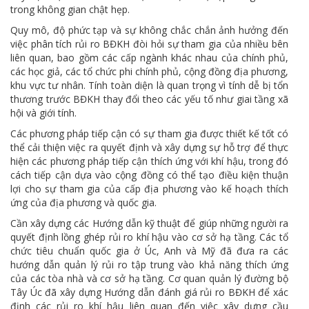
trong không gian chật hẹp.
Quy mô, độ phức tạp và sự không chắc chắn ảnh hưởng đến
việc phân tích rủi ro BĐKH đòi hỏi sự tham gia của nhiều bên
liên quan, bao gồm các cấp ngành khác nhau của chính phủ,
các học giả, các tổ chức phi chính phủ, cộng đồng địa phương,
khu vực tư nhân. Tính toàn diện là quan trọng vì tính dễ bị tổn
thương trước BĐKH thay đổi theo các yếu tố như giai tầng xã
hội và giới tính.
Các phương pháp tiếp cận có sự tham gia được thiết kế tốt có
thể cải thiện việc ra quyết định và xây dựng sự hỗ trợ để thực
hiện các phương pháp tiếp cận thích ứng với khí hậu, trong đó
cách tiếp cận dựa vào cộng đồng có thể tạo điều kiện thuận
lợi cho sự tham gia của cấp địa phương vào kế hoạch thích
ứng của địa phương và quốc gia.
Cần xây dựng các Hướng dẫn kỹ thuật để giúp những người ra
quyết định lồng ghép rủi ro khí hậu vào cơ sở hạ tầng. Các tổ
chức tiêu chuẩn quốc gia ở Úc, Anh và Mỹ đã đưa ra các
hướng dẫn quản lý rủi ro tập trung vào khả năng thích ứng
của các tòa nhà và cơ sở hạ tầng. Cơ quan quản lý đường bộ
Tây Úc đã xây dựng Hướng dẫn đánh giá rủi ro BĐKH để xác
định các rủi ro khí hậu liên quan đến việc xây dựng cầu