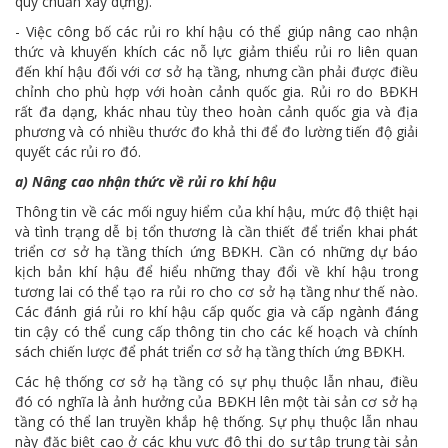
quy chuẩn xây dựng).
- Việc công bố các rủi ro khí hậu có thể giúp nâng cao nhận
thức và khuyến khích các nỗ lực giảm thiểu rủi ro liên quan
đến khí hậu đối với cơ sở hạ tầng, nhưng cần phải được điều
chỉnh cho phù hợp với hoàn cảnh quốc gia. Rủi ro do BĐKH
rất đa dạng, khác nhau tùy theo hoàn cảnh quốc gia và địa
phương và có nhiều thước đo khả thi để đo lường tiến độ giải
quyết các rủi ro đó.
a) Nâng cao nhận
thức
về rủi ro khí hậu
Thông tin về các mối nguy hiểm của khí hậu, mức độ thiệt hại
và tình trạng dễ bị tổn thương là cần thiết để triển khai phát
triển cơ sở hạ tầng thích ứng BĐKH. Cần có những dự báo
kịch bản khí hậu để hiểu những thay đổi về khí hậu trong
tương lai có thể tạo ra rủi ro cho cơ sở hạ tầng như thế nào.
Các đánh giá rủi ro khí hậu cấp quốc gia và cấp ngành đáng
tin cậy có thể cung cấp thông tin cho các kế hoạch và chính
sách chiến lược để phát triển cơ sở hạ tầng thích ứng BĐKH.
Các hệ thống cơ sở hạ tầng có sự phụ thuộc lẫn nhau, điều
đó có nghĩa là ảnh hưởng của BĐKH lên một tài sản cơ sở hạ
tầng có thể lan truyền khắp hệ thống. Sự phụ thuộc lẫn nhau
này đặc biệt cao ở các khu vực đô thị do sự tập trung tài sản