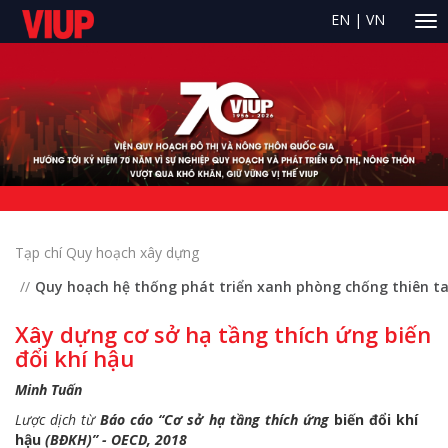
EN
|
VN
Tạp chí Quy hoạch xây dựng
Quy hoạch hệ thống phát triển xanh phòng chống thiên ta
Xây dựng cơ sở hạ tầng thích ứng biến
đổi khí hậu
Minh Tuấn
Lược dịch từ
Báo cáo “Cơ sở hạ tầng thích ứng
biến đổi khí
hậu
(BĐKH)” - OECD, 2018