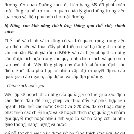
đường. Cơ quan Đường cao tốc Liên bang Mỹ đã phát triển
một công cụ hỗ trợ các cơ quan quản lý giao thông trong việc
lựa chọn vật liệu phù hợp cho mặt đường.
b) Nâng cao khả năng thích ứng thông qua thể chế, chính
sách
Thể chế và chính sách công có vai trò quan trọng trong việc
tạo điều kiện và thúc đẩy phát triển cơ sở hạ tầng thích ứng
với khí hậu. Đánh giá rủi ro BĐKH và các biện pháp thích ứng
cần được tích hợp trong các quy trình chính sách và quá trình
ra quyết định. Việc lồng ghép này đòi hỏi phải xác định các
điểm khởi đầu phù hợp ở nhiều cấp độ ra quyết định: cấp
quốc gia, cấp ngành, cấp dự án và cấp địa phương.
- Chính sách quốc gia
Việc lập kế hoạch thích ứng cấp quốc gia có thể giúp xác định
các điểm đầu để lồng ghép và thúc đẩy sự phối hợp liên
ngành. Hầu hết các nước OECD và G20 đều đã có hoặc đang
phát triển các chiến lược và kế hoạch thích ứng quốc gia nhằm
giải quyết một hoặc nhiều lĩnh vực cơ sở hạ tầng cốt lõi như
giao thông, năng lượng và nước.
Để hỗ trợ cho việc xây dựng sở hạ tầng thích ứng với BĐKH