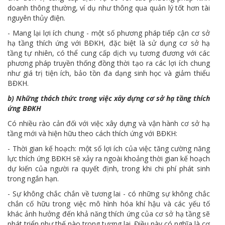
doanh thông thường, ví dụ như thông qua quản lý tốt hơn tài
nguyên thủy điện.
- Mang lại lợi ích chung - một số phương pháp tiếp cận cơ sở
hạ tầng thích ứng với BĐKH, đặc biệt là sử dụng cơ sở hạ
tầng tự nhiên, có thể cung cấp dịch vụ tương đương với các
phương pháp truyền thống đồng thời tạo ra các lợi ích chung
như giá trị tiện ích, bảo tồn đa dạng sinh học và giảm thiểu
BĐKH.
b) Những thách thức trong việc xây dựng cơ sở hạ tầng thích
ứng BĐKH
Có nhiều rào cản đối với việc xây dựng và vận hành cơ sở hạ
tầng mới và hiện hữu theo cách thích ứng với BĐKH:
- Thời gian kế hoạch: một số lợi ích của việc tăng cường năng
lực thích ứng BĐKH sẽ xảy ra ngoài khoảng thời gian kế hoạch
dự kiến của người ra quyết định, trong khi chi phí phát sinh
trong ngắn hạn.
- Sự không chắc chắn về tương lai - có những sự không chắc
chắn cố hữu trong việc mô hình hóa khí hậu và các yếu tố
khác ảnh hưởng đến khả năng thích ứng của cơ sở hạ tầng sẽ
phát triển như thế nào trong tương lai. Điều này có nghĩa là cơ