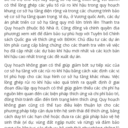
có thể lồng ghép các yếu tố rủi ro khí hậu trong quy hoạch
khung cơ sở hạ tầng diện rộng và trong các chương trình bảo
vệ cơ sở hạ tầng quan trọng. Ví dụ, ở Vương quốc Anh, các dự
án phát triển cơ sở hạ tầng quy mô lớn trình lên Thanh tra
Quy hoạch (thuộc Bộ Nhà ở, Cộng đồng và chính quyền địa
phương) xem xét để đảm bảo sự phù hợp với Tuyên bố Chính
sách Quốc gia về thích ứng với BĐKH. Chủ đầu tư các dự án
lớn phải cung cấp bằng chứng cho các thanh tra viên về việc
họ đã cập nhật các dự báo khí hậu mới nhất và các kịch bản
khí hậu cao nhất trong các đề xuất dự án.
Quy hoạch không gian có thể giúp giảm bớt sự tiếp xúc của
cơ sở hạ tầng với các rủi ro khí hậu bằng cách xác định các vị
trí phù hợp cho các loại hình cơ sở hạ tầng khác nhau. Việc
lồng ghép rủi ro khí hậu vào quá trình ra quyết định ở giai
đoạn đầu lập quy hoạch có thể giúp giảm thiểu các chi phí hạ
nguồn liên quan đến các biện pháp thích ứng và chi phí bảo trì,
đồng thời tránh dẫn đến tình trạng kém thích ứng. Quy hoạch
không gian cũng có thể tạo điều kiện thuận lợi cho các
phương pháp tiếp cận dựa trên hệ sinh thái để thích ứng, bằng
cách duy trì các hạn chế hoặc đưa ra các giải pháp bảo vệ hệ
sinh thái (ví dụ: vùng đất ngập nước và rừng) và đảm bảo
cung cấp liên tục các dịch vụ hệ sinh thái như phòng chống lũ