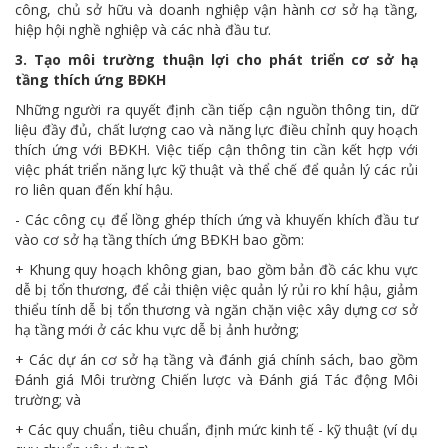
công, chủ sở hữu và doanh nghiệp vận hành cơ sở hạ tầng,
hiệp hội nghề nghiệp và các nhà đầu tư.
3. Tạo môi trường thuận lợi cho phát triển cơ sở hạ
tầng thích ứng BĐKH
Những người ra quyết định cần tiếp cận nguồn thông tin, dữ
liệu đầy đủ, chất lượng cao và năng lực điều chỉnh quy hoạch
thích ứng với BĐKH. Việc tiếp cận thông tin cần kết hợp với
việc phát triển năng lực kỹ thuật và thể chế để quản lý các rủi
ro liên quan đến khí hậu.
- Các công cụ để lồng ghép thích ứng và khuyến khích đầu tư
vào cơ sở hạ tầng thích ứng BĐKH bao gồm:
+ Khung quy hoạch không gian, bao gồm bản đồ các khu vực
dễ bị tổn thương, để cải thiện việc quản lý rủi ro khí hậu, giảm
thiểu tính dễ bị tổn thương và ngăn chặn việc xây dựng cơ sở
hạ tầng mới ở các khu vực dễ bị ảnh hưởng;
+ Các dự án cơ sở hạ tầng và đánh giá chính sách, bao gồm
Đánh giá Môi trường Chiến lược và Đánh giá Tác động Môi
trường; và
+ Các quy chuẩn, tiêu chuẩn, định mức kinh tế - kỹ thuật (ví dụ