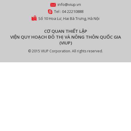
info@viup.vn
Tel : 04 22210888
Số 10 Hoa Lư, Hai Bà Trưng, Hà Nội
CƠ QUAN THIẾT LẬP
VIỆN QUY HOẠCH ĐÔ THỊ VÀ NÔNG THÔN QUỐC GIA
(VIUP)
© 2015 VIUP Corporation. All rights reserved.