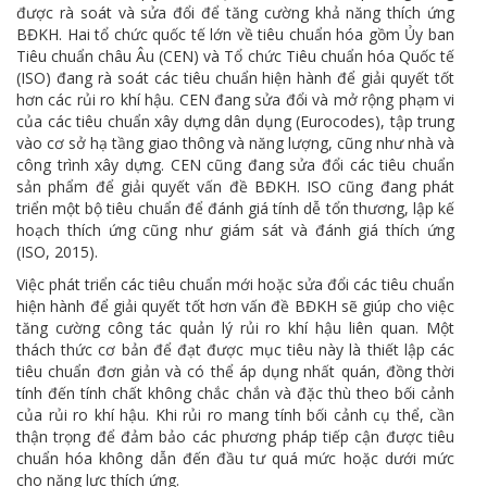
được rà soát và sửa đổi để tăng cường khả năng thích ứng
BĐKH. Hai tổ chức quốc tế lớn về tiêu chuẩn hóa gồm Ủy ban
Tiêu chuẩn châu Âu (CEN) và Tổ chức Tiêu chuẩn hóa Quốc tế
(ISO) đang rà soát các tiêu chuẩn hiện hành để giải quyết tốt
hơn các rủi ro khí hậu. CEN đang sửa đổi và mở rộng phạm vi
của các tiêu chuẩn xây dựng dân dụng (Eurocodes), tập trung
vào cơ sở hạ tầng giao thông và năng lượng, cũng như nhà và
công trình xây dựng. CEN cũng đang sửa đổi các tiêu chuẩn
sản phẩm để giải quyết vấn đề BĐKH. ISO cũng đang phát
triển một bộ tiêu chuẩn để đánh giá tính dễ tổn thương, lập kế
hoạch thích ứng cũng như giám sát và đánh giá thích ứng
(ISO, 2015).
Việc phát triển các tiêu chuẩn mới hoặc sửa đổi các tiêu chuẩn
hiện hành để giải quyết tốt hơn vấn đề BĐKH sẽ giúp cho việc
tăng cường công tác quản lý rủi ro khí hậu liên quan. Một
thách thức cơ bản để đạt được mục tiêu này là thiết lập các
tiêu chuẩn đơn giản và có thể áp dụng nhất quán, đồng thời
tính đến tính chất không chắc chắn và đặc thù theo bối cảnh
của rủi ro khí hậu. Khi rủi ro mang tính bối cảnh cụ thể, cần
thận trọng để đảm bảo các phương pháp tiếp cận được tiêu
chuẩn hóa không dẫn đến đầu tư quá mức hoặc dưới mức
cho năng lực thích ứng.