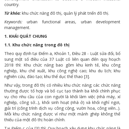
country.
Từ khóa:
khu chức năng đô thị, quản lý phát triển đô thị.
Keywords:
urban functional areas, urban development
management.
1. KHÁI QUÁT CHUNG
1.1. Khu chức năng trong đô thị
Theo quy định tại Điểm a, Khoản 1, Điều 28 - Luật sửa đổi, bổ
sung một số điều của 37 Luật có liên quan đến quy hoạch
2018 thì: Khu chức năng bao gồm khu kinh tế, khu công
nghiệp, khu chế xuất, khu công nghệ cao; khu du lịch; khu
nghiên cứu, đào tạo; khu thể dục thể thao [3].
Như vậy, trong đô thị có nhiều khu chức năng; các chức năng
thường được tổ hợp và bố cục tạo thành ba khối chính phục
vụ cho nhu cầu của con người là khối làm việc (nhà máy, xí
nghiệp, công sở...), khối sinh hoạt (nhà ở) và khối nghỉ ngơi,
giải trí (công trình dịch vụ công cộng, vườn hoa, công viên...).
Mỗi khu chức năng được ví như một mảnh ghép không thể
thiếu của một đô thị hoàn chỉnh.
Tại Điểm c của [3] thì: Quy hoạch xây dựng khu chức năng là