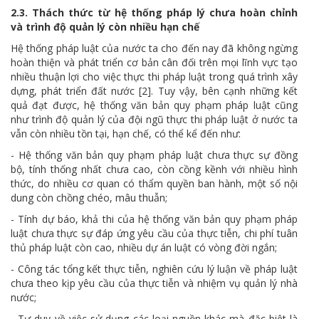
2.3. Thách thức từ hệ thống pháp lý chưa hoàn chỉnh
và trình độ quản lý còn nhiều hạn chế
Hệ thống pháp luật của nước ta cho đến nay đã không ngừng
hoàn thiện và phát triển cơ bản cân đối trên mọi lĩnh vực tạo
nhiều thuận lợi cho việc thực thi pháp luật trong quá trình xây
dựng, phát triển đất nước [2]. Tuy vậy, bên cạnh những kết
quả đạt được, hệ thống văn bản quy phạm pháp luật cũng
như trình độ quản lý của đội ngũ thực thi pháp luật ở nước ta
vẫn còn nhiều tồn tại, hạn chế, có thể kể đến như:
- Hệ thống văn bản quy phạm pháp luật chưa thực sự đồng
bộ, tính thống nhất chưa cao, còn cồng kềnh với nhiều hình
thức, do nhiều cơ quan có thẩm quyền ban hành, một số nội
dung còn chồng chéo, mâu thuẫn;
- Tính dự báo, khả thi của hệ thống văn bản quy phạm pháp
luật chưa thực sự đáp ứng yêu cầu của thực tiễn, chi phí tuân
thủ pháp luật còn cao, nhiều dự án luật có vòng đời ngắn;
- Công tác tổng kết thực tiễn, nghiên cứu lý luận về pháp luật
chưa theo kịp yêu cầu của thực tiễn và nhiệm vụ quản lý nhà
nước;
- Tư duy về việc sử dụng các loại nguồn khác mà đặc biệt là