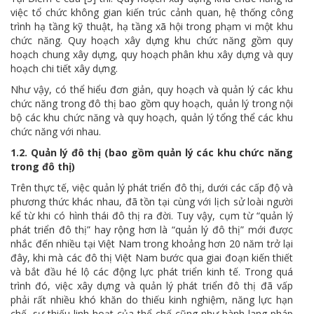
việc tổ chức không gian kiến trúc cảnh quan, hệ thống công
trình hạ tầng kỹ thuật, hạ tầng xã hội trong phạm vi một khu
chức năng. Quy hoạch xây dựng khu chức năng gồm quy
hoạch chung xây dựng, quy hoạch phân khu xây dựng và quy
hoạch chi tiết xây dựng.
Như vậy, có thể hiểu đơn giản, quy hoạch và quản lý các khu
chức năng trong đô thị bao gồm quy hoạch, quản lý trong nội
bộ các khu chức năng và quy hoạch, quản lý tổng thể các khu
chức năng với nhau.
1.2. Quản lý đô thị (bao gồm quản lý các khu chức năng
trong đô thị)
Trên thực tế, việc quản lý phát triển đô thị, dưới các cấp độ và
phương thức khác nhau, đã tồn tại cùng với lịch sử loài người
kể từ khi có hình thái đô thị ra đời. Tuy vậy, cụm từ “quản lý
phát triển đô thị” hay rộng hơn là “quản lý đô thị” mới được
nhắc đến nhiều tại Việt Nam trong khoảng hơn 20 năm trở lại
đây, khi mà các đô thị Việt Nam bước qua giai đoạn kiến thiết
và bắt đầu hé lộ các động lực phát triển kinh tế. Trong quá
trình đó, việc xây dựng và quản lý phát triển đô thị đã vấp
phải rất nhiều khó khăn do thiếu kinh nghiệm, năng lực hạn
chế, sự thiếu linh hoạt của thể chế cũng như hành lang pháp