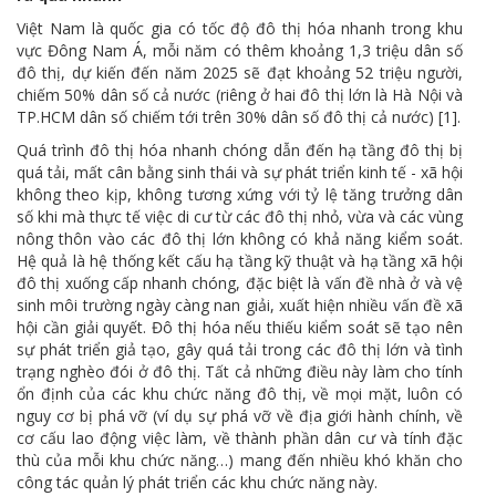
Việt Nam là quốc gia có tốc độ đô thị hóa nhanh trong khu
vực Đông Nam Á, mỗi năm có thêm khoảng 1,3 triệu dân số
đô thị, dự kiến đến năm 2025 sẽ đạt khoảng 52 triệu người,
chiếm 50% dân số cả nước (riêng ở hai đô thị lớn là Hà Nội và
TP.HCM dân số chiếm tới trên 30% dân số đô thị cả nước) [1].
Quá trình đô thị hóa nhanh chóng dẫn đến hạ tầng đô thị bị
quá tải, mất cân bằng sinh thái và sự phát triển kinh tế - xã hội
không theo kịp, không tương xứng với tỷ lệ tăng trưởng dân
số khi mà thực tế việc di cư từ các đô thị nhỏ, vừa và các vùng
nông thôn vào các đô thị lớn không có khả năng kiểm soát.
Hệ quả là hệ thống kết cấu hạ tầng kỹ thuật và hạ tầng xã hội
đô thị xuống cấp nhanh chóng, đặc biệt là vấn đề nhà ở và vệ
sinh môi trường ngày càng nan giải, xuất hiện nhiều vấn đề xã
hội cần giải quyết. Đô thị hóa nếu thiếu kiểm soát sẽ tạo nên
sự phát triển giả tạo, gây quá tải trong các đô thị lớn và tình
trạng nghèo đói ở đô thị. Tất cả những điều này làm cho tính
ổn định của các khu chức năng đô thị, về mọi mặt, luôn có
nguy cơ bị phá vỡ (ví dụ sự phá vỡ về địa giới hành chính, về
cơ cấu lao động việc làm, về thành phần dân cư và tính đặc
thù của mỗi khu chức năng…) mang đến nhiều khó khăn cho
công tác quản lý phát triển các khu chức năng này.