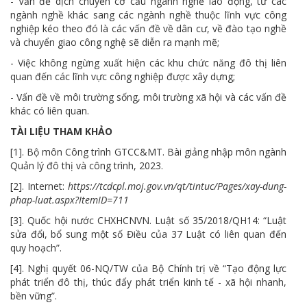
- Vấn đề dịch chuyển cơ cấu ngành nghề lao động, từ các
ngành nghề khác sang các ngành nghề thuộc lĩnh vực công
nghiệp kéo theo đó là các vấn đề về dân cư, về đào tạo nghề
và chuyển giao công nghệ sẽ diễn ra mạnh mẽ;
- Việc không ngừng xuất hiện các khu chức năng đô thị liên
quan đến các lĩnh vực công nghiệp được xây dựng;
- Vấn đề về môi trường sống, môi trường xã hội và các vấn đề
khác có liên quan.
TÀI LIỆU THAM KHẢO
[1]. Bộ môn Công trình GTCC&MT. Bài giảng nhập môn ngành
Quản lý đô thị và công trình, 2023.
[2]. Internet:
https://tcdcpl.moj.gov.vn/qt/tintuc/Pages/xay-dung-
phap-luat.aspx?ItemID=711
[3]. Quốc hội nước CHXHCNVN. Luật số 35/2018/QH14: “Luật
sửa đổi, bổ sung một số Điều của 37 Luật có liên quan đến
quy hoạch”.
[4]. Nghị quyết 06-NQ/TW của Bộ Chính trị về “Tạo động lực
phát triển đô thị, thúc đẩy phát triển kinh tế - xã hội nhanh,
bền vững”.