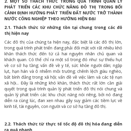
2.
MỘT SỐ THÁCH THỨC TRONG QUÁ TRÌNH QUẢN LÝ
PHÁT TRIỂN CÁC KHU CHỨC NĂNG ĐÔ THỊ TRONG BỐI
CẢNH ĐỊNH HƯỚNG PHÁT TRIỂN ĐẤT NƯỚC TRỞ THÀNH
NƯỚC CÔNG NGHIỆP THEO HƯỚNG HIỆN ĐẠI
2.1. Thách thức từ những tồn tại chung
trong các đô
thị hiện nay
Các đô thị của chúng ta hiện nay, đặc biệt là các đô thị lớn,
trong quá trình phát triển đang phải đối mặt với rất nhiều khó
khăn thách thức đến từ cả hai nguyên nhân chủ quan và
khách quan. Có thể chỉ ra một số trong đó như: sự thiếu hụt
về cơ sở hạ tầng; vấn đề về y tế, sức khỏe người dân; ngập
lụt, hạn hán và ô nhiễm môi trường; chênh lệch giàu nghèo,
bất bình đẳng trong xã hội; vấn đề về việc làm và các tệ nạn
xã hội... Đây là những khó khăn, thách thức rất lớn cần giải
quyết trong quá trình quản lý phát triển đô thị nói chung và
quản lý phát triển các khu chức năng nói riêng, bởi nó đang
diễn ra cùng lúc, đan xen nhau gây suy giảm các tiềm lực về
kinh tế, tài nguyên, con người và cơ sở hạ tầng đô thị.
2.2. Thách thức từ thực tế
tốc độ
đô thị hóa đang diễn
ra quá nhanh