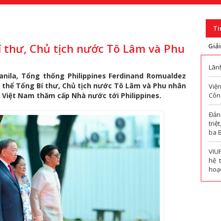
Ti
 thư, Chủ tịch nước Tô Lâm và Phu
Giả
Lãn
anila, Tổng thống Philippines Ferdinand Romualdez
g thể Tổng Bí thư, Chủ tịch nước Tô Lâm và Phu nhân
Viện
 Việt Nam thăm cấp Nhà nước tới Philippines.
Công
Đản
triệ
ba 
VIU
hệ 
hoạc