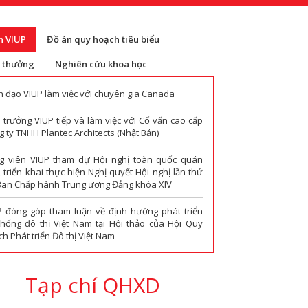
n VIUP
Đồ án quy hoạch tiêu biểu
i thưởng
Nghiên cứu khoa học
h đạo VIUP làm việc với chuyên gia Canada
 trưởng VIUP tiếp và làm việc với Cố vấn cao cấp
 ty TNHH Plantec Architects (Nhật Bản)
g viên VIUP tham dự Hội nghị toàn quốc quán
t, triển khai thực hiện Nghị quyết Hội nghị lần thứ
Ban Chấp hành Trung ương Đảng khóa XIV
P đóng góp tham luận về định hướng phát triển
thống đô thị Việt Nam tại Hội thảo của Hội Quy
h Phát triển Đô thị Việt Nam
Tạp chí QHXD