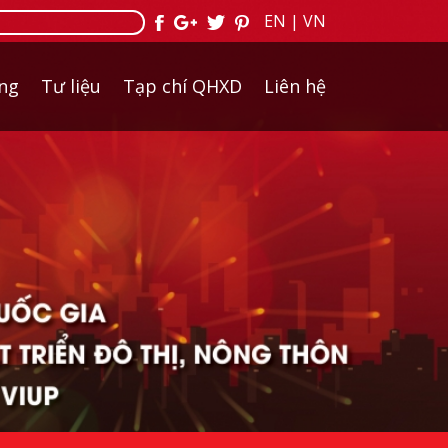
EN
|
VN
ởng
Tư liệu
Tạp chí QHXD
Liên hệ