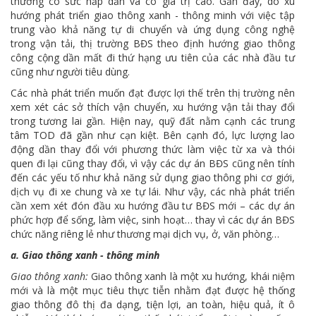
thường có sức hấp dẫn và có giá trị cao. Gần đây, do xu
hướng phát triển giao thông xanh - thông minh với việc tập
trung vào khả năng tự di chuyển và ứng dụng công nghệ
trong vận tải, thị trường BĐS theo định hướng giao thông
công cộng dần mất đi thứ hạng ưu tiên của các nhà đầu tư
cũng như người tiêu dùng.
Các nhà phát triển muốn đạt được lợi thế trên thị trường nên
xem xét các sở thích vận chuyển, xu hướng vận tải thay đổi
trong tương lai gần. Hiện nay, quỹ đất nằm cạnh các trung
tâm TOD đã gần như cạn kiệt. Bên cạnh đó, lực lượng lao
động dần thay đổi với phương thức làm việc từ xa và thói
quen đi lại cũng thay đổi, vì vậy các dự án BĐS cũng nên tính
đến các yếu tố như khả năng sử dụng giao thông phi cơ giới,
dịch vụ đi xe chung và xe tự lái. Như vậy, các nhà phát triển
cần xem xét đón đầu xu hướng đầu tư BĐS mới – các dự án
phức hợp để sống, làm việc, sinh hoạt… thay vì các dự án BĐS
chức năng riêng lẻ như thương mại dịch vụ, ở, văn phòng…
a. Giao thông xanh - thông minh
Giao thông xanh:
Giao thông xanh là một xu hướng, khái niệm
mới và là một mục tiêu thực tiễn nhằm đạt được hệ thống
giao thông đô thị đa dạng, tiện lợi, an toàn, hiệu quả, ít ô