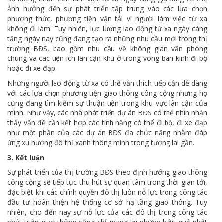
ảnh hưởng đến sự phát triển tập trung vào các lựa chọn
phương thức, phương tiện vận tải vì người làm việc từ xa
không đi làm. Tuy nhiên, lực lượng lao động từ xa ngày càng
tăng ngày nay cũng đang tạo ra những nhu cầu mới trong thị
trường BĐS, bao gồm nhu cầu về không gian văn phòng
chung và các tiện ích lân cận khu ở trong vòng bán kính đi bộ
hoặc đi xe đạp.
Những người lao động từ xa có thể vẫn thích tiếp cận dễ dàng
với các lựa chọn phương tiện giao thông công cộng nhưng họ
cũng đang tìm kiếm sự thuận tiện trong khu vực lân cận của
mình. Như vậy, các nhà phát triển dự án BĐS có thể nhìn nhận
thấy vấn đề cần kết hợp các tính năng có thể đi bộ, đi xe đạp
như một phần của các dự án BĐS đa chức năng nhằm đáp
ứng xu hướng đô thị xanh thông minh trong tương lai gần.
3. Kết luận
Sự phát triển của thị trường BĐS theo định hướng giao thông
công cộng sẽ tiếp tục thu hút sự quan tâm trong thời gian tới,
đặc biệt khi các chính quyền đô thị luôn nỗ lực trong công tác
đầu tư hoàn thiện hệ thống cơ sở hạ tầng giao thông. Tuy
nhiên, cho đến nay sự nỗ lực của các đô thị trong công tác
phát triển giao thông cũng chỉ mang lại những hiệu quả nhất