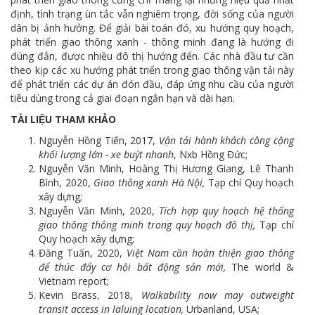
định, tình trạng ùn tắc vẫn nghiêm trọng, đời sống của người
dân bị ảnh hưởng. Để giải bài toán đó, xu hướng quy hoạch,
phát triển giao thông xanh - thông minh đang là hướng đi
đúng đắn, được nhiều đô thị hướng đến. Các nhà đầu tư cần
theo kịp các xu hướng phát triển trong giao thông vận tải này
để phát triển các dự án đón đầu, đáp ứng nhu cầu của người
tiêu dùng trong cả giai đoạn ngắn hạn và dài hạn.
TÀI LIỆU THAM KHẢO
Nguyễn Hồng Tiến, 2017,
Vận tải hành khách công cộng
khối lượng lớn - xe buýt nhanh
, Nxb Hồng Đức;
Nguyễn Văn Minh, Hoàng Thị Hương Giang, Lê Thanh
Bình, 2020,
Giao thông xanh Hà Nội,
Tạp chí Quy hoạch
xây dựng;
Nguyễn Văn Minh, 2020,
Tích hợp quy hoạch hệ thống
giao thông thông minh trong quy hoạch đô thị,
Tạp chí
Quy hoạch xây dựng;
Đăng Tuấn, 2020,
Việt Nam cần hoàn thiện giao thông
để thúc đẩy cơ hội bất động sản mới,
The world &
Vietnam report;
Kevin Brass, 2018,
Walkability now may outweight
transit access in laluing location,
Urbanland, USA;