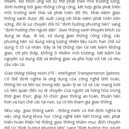
nhiễm. Nó thích ứng với xu thế phát triển môi trường sống,
định hướng bởi giao thông công cộng, kết hợp giữa phát triển
môi trường sinh thái và phát triển đô thị. Khái niệm giao
thông xanh được đề xuất cùng với khái niệm phát triển bền
vững, đó là sự chuyển đổi từ “định hướng phương tiện” sang
“định hướng cho người dân”. Giao thông xanh khuyến khích sử
dụng xe đạp, đi bộ, sử dụng giao thông công cộng, các
phương tiện sử dụng năng lượng nhiên liệu sạch; hạn chế sử
dụng ô tô cá nhân. Đây là hệ thống vận tải tiết kiệm không
gian, chi phí thấp, không ô nhiễm môi trường, tiết kiệm tài
nguyên sử dụng đất và không gian và phù hợp với tất cả nhu
cầu vận tải.
Giao thông thông minh (ITS - Intelligent Transportation System):
Có thể định nghĩa là ứng dụng của công nghệ tính toán,
thông tin và liên lạc trong việc quản lý xe cộ và các mạng lưới
có liên quan đến sự di chuyển của người và hàng hóa trong
thời gian thực; giúp tổ chức giao thông an toàn, thuận tiện
hơn và hạn chế các tai nạn, sự cố khi tham gia giao thông.
Như vậy, giao thông xanh - thông minh có thể định nghĩa là
việc ứng dựng khoa học công nghệ tiến tiến trong việc phát
triển hoàn thiện hệ thống giao thông nhằm mục đích chuyển
đổi từ “định hướng phương tiện” sang “định hướng cho người