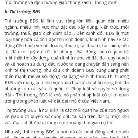
môi trường và định hướng giao thông xanh - thông minh.
b. Thị trường BĐS
Thị trường BĐS là lĩnh vực rộng lớn liên quan đến nhiều
ngành, nhiều lĩnh vực như đất đai, xây dựng, kiến trúc, môi
trường, thuế, giao dịch đảm bảo… Bên cạnh đó, BĐS là một
loại hàng hóa có tính đặc thù kinh doanh, loại hình này sẽ tác
động đến hành vi kinh doanh, đầu tư, tái đầu tư, tài chính, tiền
tệ, đầu cơ, quỹ dự trữ, dự phòng… Bất động sản có quan hệ
mật thiết tới xây dựng, quản lí nhà nước về đất đai, quy hoạch
và kế hoạch sử dụng đất. Nước ta đang chuyển dần sang nền
kinh tế thị trường, nhu cầu kinh doanh BĐS cũng đang phát
triển mạnh mẽ và sôi động, đa dạng về hình thức. Thị trường
BĐS vừa mang tính khu vực vừa chịu sự chi phối mang tính đa
phương của các yếu tố quốc tế. Pháp luật về quyền sử dụng
đất - Thị trường BĐS là một bộ phận pháp luật có vị trí quan
trọng trong pháp luật về đất đai nhà ở của Việt Nam.
Thị trường BĐS là nơi diễn ra các mối quan hệ của con người
về giao dịch quyền sử dụng đất, tài sản trên đất tại một khu
vực địa lí nhất định, trong một khoảng thời gian cụ thể.
Như vậy, thị trường BĐS là nơi mà các hoạt động kinh doanh
có liên quan như: chuyển nhượng, mua bán, cho thuê, thế