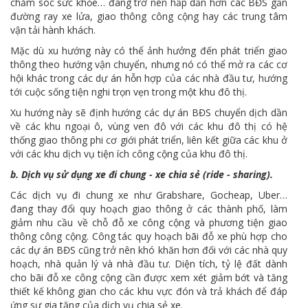
chăm sóc sức khỏe… đang trở nên hấp dẫn hơn các BĐS gần
đường ray xe lửa, giao thông công cộng hay các trung tâm
vận tải hành khách.
Mặc dù xu hướng này có thể ảnh hưởng đến phát triển giao
thông theo hướng vận chuyển, nhưng nó có thể mở ra các cơ
hội khác trong các dự án hỗn hợp của các nhà đầu tư, hướng
tới cuộc sống tiện nghi trọn vẹn trong một khu đô thị.
Xu hướng này sẽ định hướng các dự án BĐS chuyển dịch dần
về các khu ngoại ô, vùng ven đô với các khu đô thị có hệ
thống giao thông phi cơ giới phát triển, liên kết giữa các khu ở
với các khu dịch vụ tiện ích công cộng của khu đô thị.
b. Dịch vụ sử dụng xe đi chung - xe chia sẻ (ride - sharing).
Các dịch vụ đi chung xe như Grabshare, Gocheap, Uber…
đang thay đổi quy hoạch giao thông ở các thành phố, làm
giảm nhu cầu về chỗ đỗ xe công cộng và phương tiện giao
thông công cộng. Công tác quy hoạch bãi đỗ xe phù hợp cho
các dự án BĐS cũng trở nên khó khăn hơn đối với các nhà quy
hoạch, nhà quản lý và nhà đầu tư. Diện tích, tỷ lệ đất dành
cho bãi đỗ xe công cộng cần được xem xét giảm bớt và tăng
thiết kế không gian cho các khu vực đón và trả khách để đáp
ứng sự gia tăng của dịch vụ chia sẻ xe.